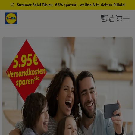
Summer Sale! Bis zu -66% sparen – online & in deiner Filiale!