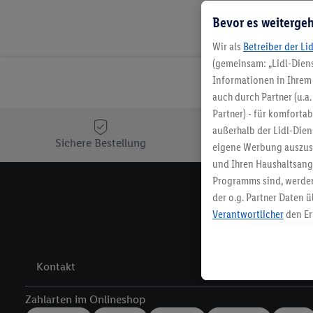
Bevor es weitergeh
Wir als
Betreiber der Li
(gemeinsam: „Lidl-Diens
Informationen in Ihrem 
auch durch Partner (u.a
Partner) - für komforta
außerhalb der Lidl-Die
Sichere Bestellung
Ko
eigene Werbung auszust
und Ihren Haushaltsang
Programms sind, werden
der o.g. Partner Daten ü
Melde 
Verantwortlicher
den Er
Die Erstellung personal
angereicherten Profilen
Kaufverhalten in den Li
Kontakt
genauen Standortdaten)
und/ oder dem Zugriff 
Zahlarten im Onlineshop