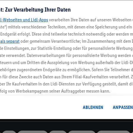
t: Zur Verarbeitung Ihrer Daten
dl-Webseiten und Lidl-Apps
verarbeiten Ihre Daten auf unseren Webseiten
te“) mittels verschiedener Techniken, mit denen eine Speicherung und ein 
Endgerät erfolgt. Diese sind teilweise technisch notwendig oder werden m
Lidl-Newsletter
.
als separat
oder gemeinsam Verantwortliche; im Zusammenhang mit dem 
ble Einstellungen, zur Statistik-Erstellung oder für personalisierte Werbun
nste verwendet. Datenverarbeitungen für personalisierte Werbung werden
stenlose Retoure
Rückgabefrist von 3
euern und um Dritten die Ausspielung von Werbung außerhalb der Lidl-Di
ehörigen zugeordneten Endgeräte zu ermöglichen. Sofern Sie Teilnehmer de
 für diese Zwecke auch Daten aus Ihrem Filial-Kaufverhalten verarbeitet
Newsletter
ber Ihr Kaufverhalten in den Lidl-Diensten zur Verfügung gestellt, damit di
dich zum Lidl Newsletter an & sichere dir dein Willkommensges
folg von Werbekampagnen seiner Auftraggeber messen kann.
Jetzt anmelden
isierter Werbung basiert auf der Generierung von auch mit Daten von and
. Dies umfasst die Zusammenführung von Daten (z.B. über Ihre Nutzung der 
ABLEHNEN
ANPASSEN
dl-Diensten, Informationen aus Ihrem Kundenkonto - z.B. Alter oder Geschl
Informationen
 auch über verschiedene Endgeräte und Lidl-Dienste hinweg einschließli
auf Informationen auf Ihren Endgeräten zur Erstellung von Zielgruppen (