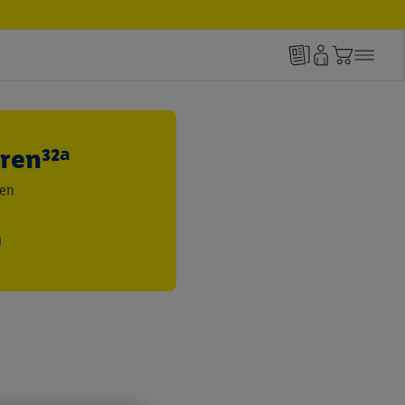
ren³²ᵃ
den