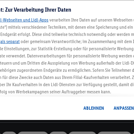
t: Zur Verarbeitung Ihrer Daten
dl-Webseiten und Lidl-Apps
verarbeiten Ihre Daten auf unseren Webseiten
te“) mittels verschiedener Techniken, mit denen eine Speicherung und ein 
Endgerät erfolgt. Diese sind teilweise technisch notwendig oder werden m
Lidl-Newsletter
.
als separat
oder gemeinsam Verantwortliche; im Zusammenhang mit dem 
ble Einstellungen, zur Statistik-Erstellung oder für personalisierte Werbun
nste verwendet. Datenverarbeitungen für personalisierte Werbung werden
stenlose Retoure
Rückgabefrist von 3
euern und um Dritten die Ausspielung von Werbung außerhalb der Lidl-Di
ehörigen zugeordneten Endgeräte zu ermöglichen. Sofern Sie Teilnehmer de
 für diese Zwecke auch Daten aus Ihrem Filial-Kaufverhalten verarbeitet
Newsletter
ber Ihr Kaufverhalten in den Lidl-Diensten zur Verfügung gestellt, damit di
dich zum Lidl Newsletter an & sichere dir dein Willkommensges
folg von Werbekampagnen seiner Auftraggeber messen kann.
Jetzt anmelden
isierter Werbung basiert auf der Generierung von auch mit Daten von and
. Dies umfasst die Zusammenführung von Daten (z.B. über Ihre Nutzung der 
ABLEHNEN
ANPASSEN
dl-Diensten, Informationen aus Ihrem Kundenkonto - z.B. Alter oder Geschl
Informationen
 auch über verschiedene Endgeräte und Lidl-Dienste hinweg einschließli
auf Informationen auf Ihren Endgeräten zur Erstellung von Zielgruppen (