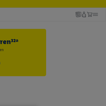
ren³²ᵃ
den