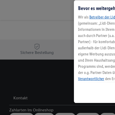
Bevor es weitergeh
Wir als
Betreiber der Li
(gemeinsam: „Lidl-Diens
Informationen in Ihrem 
auch durch Partner (u.a
Partner) - für komforta
außerhalb der Lidl-Die
Sichere Bestellung
Ko
eigene Werbung auszust
und Ihren Haushaltsang
Programms sind, werden
der o.g. Partner Daten ü
Melde 
Verantwortlicher
den Er
Die Erstellung personal
angereicherten Profilen
Kaufverhalten in den Li
Kontakt
genauen Standortdaten)
und/ oder dem Zugriff 
Zahlarten im Onlineshop