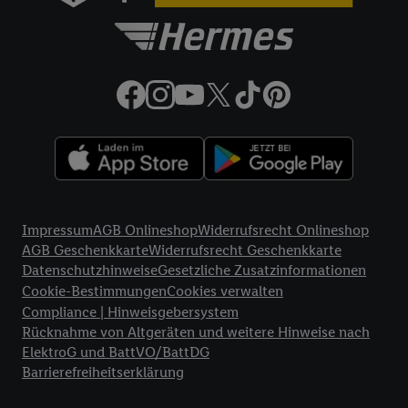
32a
Lidl Plus Versandkostenfrei-Coupon:
Der 5.95 €
Versandkostenfrei-Coupon gilt nur für Lidl Plus Nutzer bei
Bestellung unter
lidl.de
bis 31.10.2026. Coupon aktivieren und
unter
lidl.de
den in der Lidl Plus App vorgegebenen
Mindestbestellwert auf die im Warenkorb befindlichen Artikel
erfüllen. Sofern nicht im Coupon ein geringerer
Mindestbestellwert angegeben ist, beträgt der
Mindestbestellwert 79 €. Sollte der jeweils geltende
Mindestbestellwert nachträglich in Folge einer Teilretoure
unterschritten werden, behalten wir uns vor, die ursprünglich
Rechtliche Informationen
erlassenen Versandkosten in Höhe von 5.95 € nachträglich in
Impressum
AGB Onlineshop
Widerrufsrecht Onlineshop
Rechnung zu stellen. Coupon wird nach Aktivierung
AGB Geschenkkarte
Widerrufsrecht Geschenkkarte
automatisch im Bestellprozess, sofern mit Lidl Plus Konto im
Datenschutzhinweise
Gesetzliche Zusatzinformationen
Onlineshop angemeldet, abgezogen. Gilt nicht für Lidl Fotos,
Cookie-Bestimmungen
Cookies verwalten
Lidl Reisen, Lidl Connect, Bücher & Medien. Nicht auf
Compliance | Hinweisgebersystem
Lieferzuschlag anwendbar. Keine Barauszahlung. Für bereits
Rücknahme von Altgeräten und weitere Hinweise nach
getätigte Einkäufe ist das Angebot nicht gültig. Angebote auf
ElektroG und BattVO/BattDG
lidl.de
richten sich ausschließlich an Endkunden mit
Barrierefreiheitserklärung
Lieferanschrift in Deutschland; der Kaufvertrag kommt mit
Lidl Digital Deutschland GmbH & Co. KG, Bonfelder Straße 2,