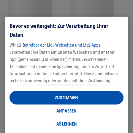
Bevor es weitergeht: Zur Verarbeitung Ihrer
Daten
Wir als
Betreiber der Lidl-Webseiten und Lidl-Apps
verarbeiten Ihre Daten auf unseren Webseiten und unserer
App (gemeinsam: „Lidl-Dienste“) mittels verschiedener
Techniken, mit denen eine Speicherung und ein Zugriff auf
Informationen in Ihrem Endgerät erfolgt. Diese sind teilweise
technisch notwendig oder werden mit Ihrer Zustimmung -
auch durch Partner (u.a.
als separat
oder gemeinsam
Verantwortliche; im Zusammenhang mit dem IAB TCF
ZUSTIMMEN
insgesamt
6
Partner) - für komfortable Einstellungen, zur
Statistik-Erstellung oder für personalisierte Werbung
ANPASSEN
innerhalb und außerhalb der Lidl-Dienste verwendet.
Datenverarbeitungen für personalisierte Werbung werden
ABLEHNEN
durchgeführt, um eigene Werbung auszusteuern und um