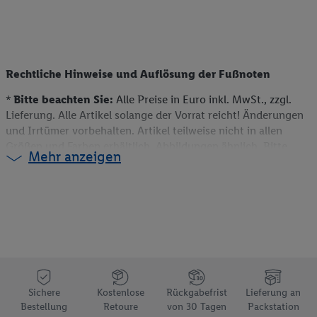
Rechtliche Hinweise und Auflösung der Fußnoten
*
Bitte beachten Sie:
Alle Preise in Euro inkl. MwSt., zzgl.
Lieferung. Alle Artikel solange der Vorrat reicht! Änderungen
und Irrtümer vorbehalten. Artikel teilweise nicht in allen
Größen und Farben erhältlich. Abbildungen ähnlich. Bitte
Mehr anzeigen
beachten Sie, dass wir nur Bestellungen von Kunden mit einer
Lieferanschrift in Deutschland akzeptieren. Dieser Artikel
kann aufgrund begrenzter Vorratsmenge bereits im Laufe des
ersten Angebotstages ausverkauft sein. Alle Preise ohne
Deko. Weitere Informationen können auch auf der jeweiligen
Angebotsseite des Produkts gefunden werden.
** Weitere Informationen zur Verfügbarkeit und den
Bedingungen der Coupons sind über den jeweiligen Link am
Coupon aufrufbar.
Sichere
Kostenlose
Rückgabefrist
Lieferung an
e)
Preisvorteil gegenüber dem Grundpreis einer
Bestellung
Retoure
von 30 Tagen
Packstation