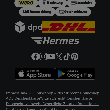
Rechnung
Lastschrift
festen Sollzinssatz von 10,48% p.a. Repräsentatives Beispiel
gem. §17 (4) PAngV: Nettodarlehensbetrag 200 €,
Lidl Ratenzahlung
Geschenkkarte
Gesamtbetrag 212.10 €, 12 monatliche Raten à 17.68 €, eff.
Jahreszins 10.99% p.a. Der Teilzahlungsverkäufer ist Lidl
Digital Deutschland GmbH & Co. KG, Bonfelder Straße 2,
74206 Bad Wimpfen.
32a
Lidl Plus Versandkostenfrei-Coupon:
Der 5.95 €
Versandkostenfrei-Coupon gilt nur für Lidl Plus Nutzer bei
Bestellung unter
lidl.de
bis 31.10.2026. Coupon aktivieren und
unter
lidl.de
den in der Lidl Plus App vorgegebenen
Mindestbestellwert auf die im Warenkorb befindlichen Artikel
erfüllen. Sofern nicht im Coupon ein geringerer
Mindestbestellwert angegeben ist, beträgt der
Mindestbestellwert 79 €. Sollte der jeweils geltende
Mindestbestellwert nachträglich in Folge einer Teilretoure
unterschritten werden, behalten wir uns vor, die ursprünglich
Rechtliche Informationen
erlassenen Versandkosten in Höhe von 5.95 € nachträglich in
Impressum
AGB Onlineshop
Widerrufsrecht Onlineshop
Rechnung zu stellen. Coupon wird nach Aktivierung
AGB Geschenkkarte
Widerrufsrecht Geschenkkarte
automatisch im Bestellprozess, sofern mit Lidl Plus Konto im
Datenschutzhinweise
Gesetzliche Zusatzinformationen
Onlineshop angemeldet, abgezogen. Gilt nicht für Lidl Fotos,
Cookie-Bestimmungen
Cookies verwalten