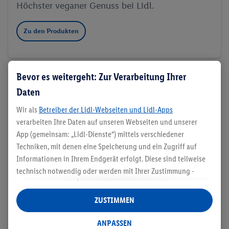
Höchster veganer Genuss bei Lidl.
Zu den Produkten
Bevor es weitergeht: Zur Verarbeitung Ihrer
Daten
Wir als
Betreiber der Lidl-Webseiten und Lidl-Apps
verarbeiten Ihre Daten auf unseren Webseiten und unserer
App (gemeinsam: „Lidl-Dienste“) mittels verschiedener
Techniken, mit denen eine Speicherung und ein Zugriff auf
Informationen in Ihrem Endgerät erfolgt. Diese sind teilweise
technisch notwendig oder werden mit Ihrer Zustimmung -
auch durch Partner (u.a.
als separat
oder gemeinsam
Verantwortliche; im Zusammenhang mit dem IAB TCF
ZUSTIMMEN
insgesamt
6
Partner) - für komfortable Einstellungen, zur
Statistik-Erstellung oder für personalisierte Werbung
ANPASSEN