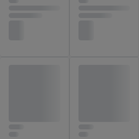
von Zielgruppen durch Statistiken oder Kombinationen
von Daten aus verschiedenen Quellen. Verwendung
reduzierter Daten zur Auswahl von Werbeanzeigen.
Messung der Werbeleistung. Verwendung von Profilen
zur Auswahl personalisierter Werbung.
Liste der Partner (Lieferanten)