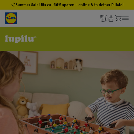
Summer Sale! Bis zu -66% sparen – online & in deiner Filiale!