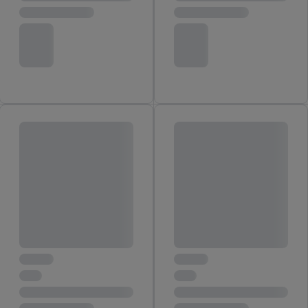
von Zielgruppen durch Statistiken oder Kombinationen
von Daten aus verschiedenen Quellen. Verwendung
reduzierter Daten zur Auswahl von Werbeanzeigen.
Messung der Werbeleistung. Verwendung von Profilen
zur Auswahl personalisierter Werbung.
Liste der Partner (Lieferanten)