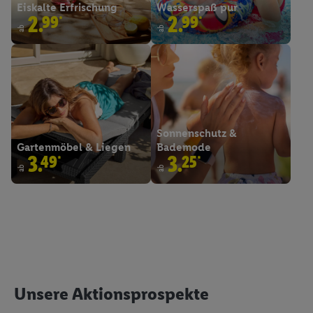
Eiskalte Erfrischung
Wasserspaß pur
2.99*
2.99*
ab
ab
Sonnenschutz &
Gartenmöbel & Liegen
Bademode
3.49*
3.25*
ab
ab
Unsere Aktionsprospekte