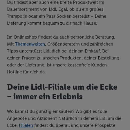
verschiedener Endgeräte, Identifikation von Geräten anhand
Du findest aber auch eine breite Produktwelt im
automatisch übermittelter Informationen, Messung des
Dauersortiment von Lidl. Egal, ob du ein großes
Erfolgs von Werbekampagnen durch TTD und Nutzung der
Trampolin oder ein Paar Socken bestellst – Deine
Telekommunikations-basierten Utiq-Technologie für digitales
Lieferung kommt bequem zu dir nach Hause.
Marketing, sowie:
Im Onlineshop findest du auch persönliche Beratung.
Verwendung genauer Standortdaten. Erstellung von
Mit
Themenwelten
, Größenberatern und zahlreichen
Profilen für personalisierte Werbung. Speichern von oder
Tipps unterstützt Lidl dich bei deinem Einkauf. Bei
Zugriff auf Informationen auf einem Endgerät.
deinen Fragen zu unseren Produkten, deiner Bestellung
Entwicklung und Verbesserung der Angebote. Analyse
oder der Lieferung, ist unsere kostenfreie Kunden-
von Zielgruppen durch Statistiken oder Kombinationen
Hotline für dich da.
von Daten aus verschiedenen Quellen. Verwendung
reduzierter Daten zur Auswahl von Werbeanzeigen.
Deine Lidl-Filiale um die Ecke
Messung der Werbeleistung. Verwendung von Profilen
– immer ein Erlebnis
zur Auswahl personalisierter Werbung.
Liste der Partner (Lieferanten)
Wo kannst du günstig einkaufen? Wo gibt es tolle
Angebote und Aktionen? Natürlich in deinem Lidl um die
Ecke.
Filialen
findest du überall und unsere Prospekte