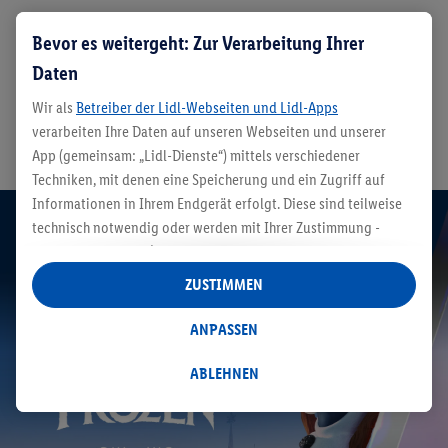
Bevor es weitergeht: Zur Verarbeitung Ihrer
Daten
Magisches Winter-Special in
Disneyland Paris ab 179€ p.P. für 1
Wir als
Betreiber der Lidl-Webseiten und Lidl-Apps
Nacht inkl. Frühstück & 2 Tage
verarbeiten Ihre Daten auf unseren Webseiten und unserer
Eintritt¹
App (gemeinsam: „Lidl-Dienste“) mittels verschiedener
Techniken, mit denen eine Speicherung und ein Zugriff auf
Informationen in Ihrem Endgerät erfolgt. Diese sind teilweise
Disney-Hotel-Special
technisch notwendig oder werden mit Ihrer Zustimmung -
auch durch Partner (u.a.
als separat
oder gemeinsam
Verantwortliche; im Zusammenhang mit dem IAB TCF
ZUSTIMMEN
insgesamt
6
Partner) - für komfortable Einstellungen, zur
Statistik-Erstellung oder für personalisierte Werbung
ANPASSEN
innerhalb und außerhalb der Lidl-Dienste verwendet.
Datenverarbeitungen für personalisierte Werbung werden
ABLEHNEN
durchgeführt, um eigene Werbung auszusteuern und um
Dritten die Ausspielung von Werbung außerhalb der Lidl-
Dienste über die Ihnen und Ihren Haushaltsangehörigen