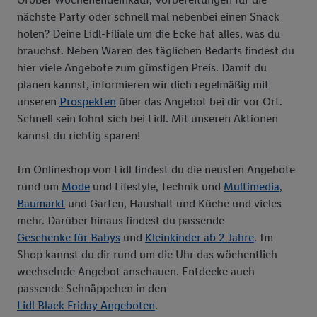
den
Datenschutzbestimmungen von Utiq
.
nächste Party oder schnell mal nebenbei einen Snack
Durch einen Klick auf „Ablehnen“ können Sie nur den Einsatz
holen? Deine Lidl-Filiale um die Ecke hat alles, was du
notwendiger Techniken zulassen. Durch einen Klick auf
brauchst. Neben Waren des täglichen Bedarfs findest du
„Zustimmen“ stimmen Sie allen Verarbeitungen zu sämtlichen
hier viele Angebote zum günstigen Preis. Damit du
vorgenannten Zwecken unter Einbindung sämtlicher
planen kannst, informieren wir dich regelmäßig mit
genannten Partner zu. Weitere Informationen, auch zur
unseren
Prospekten
über das Angebot bei dir vor Ort.
Speicherdauer der Daten und zu Ihrem Recht, Ihre
Schnell sein lohnt sich bei Lidl. Mit unseren Aktionen
Einwilligung jederzeit mit Wirkung für die Zukunft zu
kannst du richtig sparen!
widerrufen, finden Sie in unseren
Datenschutzbestimmungen
.
Die Impressen finden Sie hier.
Unter „Anpassen“ können Sie
Im Onlineshop von Lidl findest du die neusten Angebote
einzelne Verwendungszwecke oder Partner zulassen; das gilt
rund um
Mode
und Lifestyle, Technik und
Multimedia
,
auch für die nachfolgend schlagwortartig benannten Zwecke
Baumarkt
und Garten, Haushalt und Küche und vieles
und Funktionen im Rahmen des Einsatzes des IAB TCF für
mehr. Darüber hinaus findest du passende
Werbung und Erfolgsmessung:
Geschenke für Babys
und
Kleinkinder ab 2 Jahre
. Im
Gewährleistung der Sicherheit, Verhinderung und Aufdeckung
Shop kannst du dir rund um die Uhr das wöchentlich
von Betrug und Fehlerbehebung, Bereitstellung und Anzeige
wechselnde Angebot anschauen. Entdecke auch
von Werbung und Inhalten, Abgleichung und Kombination
passende Schnäppchen in den
von Daten aus unterschiedlichen Quellen, Verknüpfung
Lidl Black Friday Angeboten
.