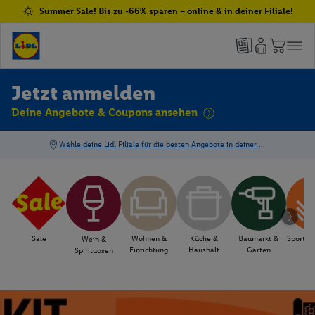
Summer Sale! Bis zu -66% sparen – online & in deiner Filiale!
Jetzt anmelden
Deine Angebote & Coupons ansehen
Sale
Wohnen &
Küche &
Baumarkt &
Sport & 
Wein &
Einrichtung
Haushalt
Garten
Spirituosen