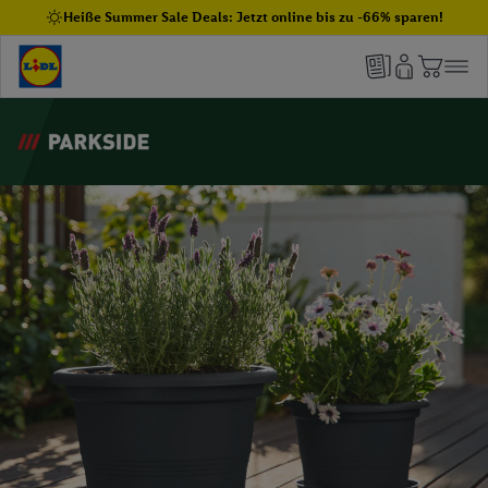
Heiße Summer Sale Deals: Jetzt online bis zu -66% sparen!