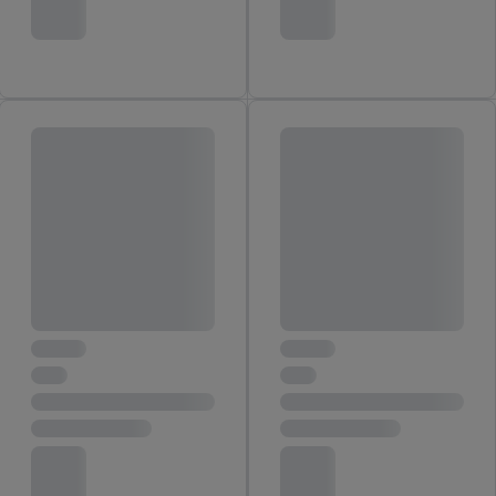
von Zielgruppen durch Statistiken oder Kombinationen
von Daten aus verschiedenen Quellen. Verwendung
reduzierter Daten zur Auswahl von Werbeanzeigen.
Messung der Werbeleistung. Verwendung von Profilen
zur Auswahl personalisierter Werbung.
Liste der Partner (Lieferanten)