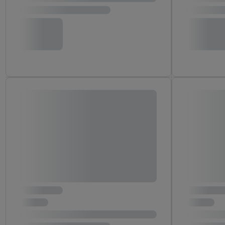
Adresse in gemeinsamer 
Zudem erlauben Sie uns,
den Lidl-Diensten einzus
Wenn das der Fall ist, g
Kundenkonto-Referenz, 
verwenden, um Sie wied
Insbesondere können Sie
werden, damit wir Ihnen
Nutzung der Utiq-Techno
widerrufen - jederzeit 
Telekommunikations-basi
die Lidl-Dienste) wider
Durch einen Klick auf „
„Zustimmen“ stimmen Si
genannten Partner zu. W
jederzeit mit Wirkung f
finden Sie hier.
Unter „A
nachfolgend schlagwort