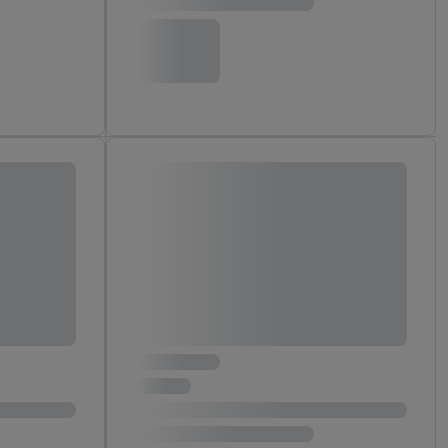
reitstellung und
en Quellen,
ter Informationen,
rten Utiq-
ichern von oder
Analyse von
erwendung
on Profilen zur