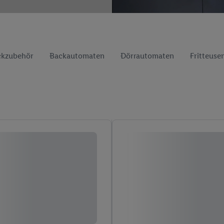
ckzubehör
Backautomaten
Dörrautomaten
Fritteuse