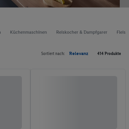
n
Küchenmaschinen
Reiskocher & Dampfgarer
Fleisc
Sortiert nach:
Relevanz
414 Produkte