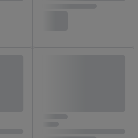
 Utiq-Technologie in
 Sie verfügbar ist.
dresse und einer
en diese Kennung
nsten zu erfassen.
 von Dritten betrieben
gung speziell zur
ung generell zu
en“/„Nutzung der
inwilligung (nur für
von Utiq
.
ch einen Klick auf
ndung sämtlicher
t, Ihre Einwilligung
ngen
.
Die Impressen
as gilt auch für die
B TCF für Werbung und