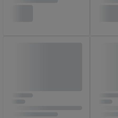
Erfolgsmessung:
Gewährleistung der Sic
Anzeige von Werbung un
Verknüpfung verschiede
Messung des Erfolgs v
Technologie für digital
Verwendung genauer 
Zugriff auf Informa
Zielgruppen durch 
reduzierter Daten 
Auswahl personalisi
Liste der Partner