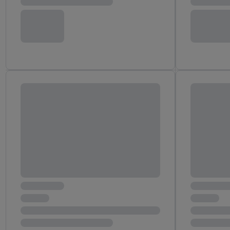
Erfolgsmessung:
Gewährleistung der Sic
Anzeige von Werbung un
Verknüpfung verschiede
Messung des Erfolgs v
Technologie für digital
Verwendung genauer 
Zugriff auf Informa
Zielgruppen durch 
reduzierter Daten 
Auswahl personalisi
Liste der Partner