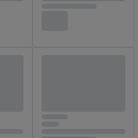
 Utiq-Technologie in
 Sie verfügbar ist.
dresse und einer
en diese Kennung
nsten zu erfassen.
 von Dritten betrieben
gung speziell zur
ung generell zu
en“/„Nutzung der
inwilligung (nur für
von Utiq
.
ch einen Klick auf
ndung sämtlicher
t, Ihre Einwilligung
ngen
.
Die Impressen
as gilt auch für die
B TCF für Werbung und