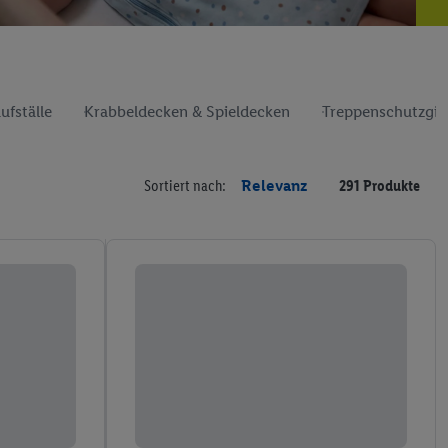
ufställe
Krabbeldecken & Spieldecken
Treppenschutzgitt
Sortiert nach:
Relevanz
291 Produkte