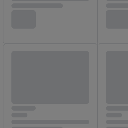
Adresse in gemeinsamer 
Zudem erlauben Sie uns,
den Lidl-Diensten einzus
Wenn das der Fall ist, g
Kundenkonto-Referenz, 
verwenden, um Sie wied
Insbesondere können Sie
werden, damit wir Ihnen
Nutzung der Utiq-Techno
widerrufen - jederzeit 
Telekommunikations-basi
die Lidl-Dienste) wider
Durch einen Klick auf „
„Zustimmen“ stimmen Si
genannten Partner zu. W
jederzeit mit Wirkung f
finden Sie hier.
Unter „A
nachfolgend schlagwort