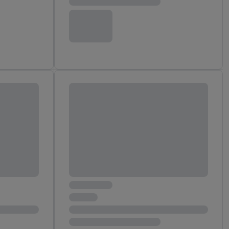
reitstellung und
en Quellen,
ter Informationen,
rten Utiq-
ichern von oder
Analyse von
erwendung
on Profilen zur