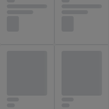
von Zielgruppen durch Statistiken oder Kombinationen
von Daten aus verschiedenen Quellen. Verwendung
reduzierter Daten zur Auswahl von Werbeanzeigen.
Messung der Werbeleistung. Verwendung von Profilen
zur Auswahl personalisierter Werbung.
Liste der Partner (Lieferanten)