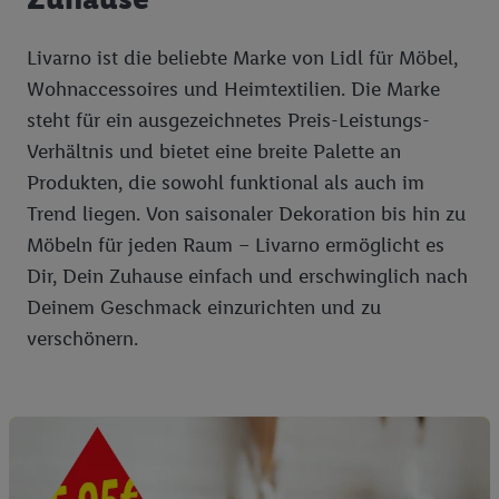
reduzierter Daten zur Auswahl von Werbeanzeigen.
Messung der Werbeleistung. Verwendung von Profilen
Livarno ist die beliebte Marke von Lidl für Möbel,
zur Auswahl personalisierter Werbung.
Wohnaccessoires und Heimtextilien. Die Marke
Liste der Partner (Lieferanten)
steht für ein ausgezeichnetes Preis-Leistungs-
Verhältnis und bietet eine breite Palette an
Produkten, die sowohl funktional als auch im
Trend liegen. Von saisonaler Dekoration bis hin zu
Möbeln für jeden Raum – Livarno ermöglicht es
Dir, Dein Zuhause einfach und erschwinglich nach
Deinem Geschmack einzurichten und zu
verschönern.