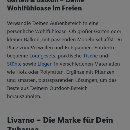
einzelne Verwendungszwecke oder Partner zulassen; das gilt
Wohlfühloase im Freien
auch für die nachfolgend schlagwortartig benannten Zwecke
und Funktionen im Rahmen des Einsatzes des IAB TCF für
Werbung und Erfolgsmessung:
Verwandle Deinen Außenbereich in eine
Gewährleistung der Sicherheit, Verhinderung und Aufdeckung
persönliche Wohlfühloase. Ob großer Garten oder
von Betrug und Fehlerbehebung, Bereitstellung und Anzeige
kleiner Balkon, mit passenden Möbeln schaffst Du
von Werbung und Inhalten, Abgleichung und Kombination
Platz zum Verweilen und Entspannen. Entdecke
von Daten aus unterschiedlichen Quellen, Verknüpfung
bequeme
Loungesets
, praktische
Tische
und
verschiedener Endgeräte, Identifikation von Geräten anhand
Stühle
sowie
Liegen
in verschiedenen Materialien
automatisch übermittelter Informationen, Messung des
Erfolgs von Werbekampagnen durch TTD und Nutzung der
wie Holz oder Polyrattan. Ergänze mit Pflanzen
Telekommunikations-basierten Utiq-Technologie für digitales
und smarten, platzsparenden Lösungen, um das
Marketing, sowie:
Beste aus Deinem Outdoor-Bereich
Verwendung genauer Standortdaten. Erstellung von
herauszuholen.
Profilen für personalisierte Werbung. Speichern von oder
Zugriff auf Informationen auf einem Endgerät.
Entwicklung und Verbesserung der Angebote. Analyse
Livarno – Die Marke für Dein
von Zielgruppen durch Statistiken oder Kombinationen
Zuhause
von Daten aus verschiedenen Quellen. Verwendung