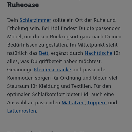
Ruheoase
die sogleich beschriebene Utiq-Kennung verwenden können,
um Sie in von Dritten betriebenen Diensten zu erkennen und
Ihnen personalisierte Werbung auszuspielen. Hierzu wird von
Dein
Schlafzimmer
sollte ein Ort der Ruhe und
uns und einem der anderen oben genannten Partner auch Ihre
Erholung sein. Bei Lidl findest Du die passenden
in einen Hashwert umgewandelte E-Mail-Adresse in
Möbel, um diesen Rückzugsort ganz nach Deinen
gemeinsamer Verantwortlichkeit verarbeitet.
Bedürfnissen zu gestalten. Im Mittelpunkt steht
Zudem erlauben Sie uns, der Utiq SA/NV („Utiq“) und
natürlich das
Bett
, ergänzt durch
Nachttische
für
Ihrem
Telekommunikationsnetzbetreiber
, die Utiq-Technologie
in den Lidl-Diensten einzusetzen. Utiq prüft zunächst anhand
alles, was Du griffbereit haben möchtest.
Ihrer IP-Adresse, ob die Technologie für Sie verfügbar ist.
Geräumige
Kleiderschränke
und passende
Wenn das der Fall ist, gibt Utiq Ihre IP-Adresse an Ihren
Kommoden sorgen für Ordnung und bieten viel
Netzbetreiber weiter, der anhand der IP-Adresse und einer
Stauraum für Kleidung und Textilien. Für den
Kundenkonto-Referenz, wie z.B. Ihrer Mobilfunknummer, eine
optimalen Schlafkomfort bietet Lidl auch eine
Kennung für Utiq erstellt. Wir werden diese Kennung
Auswahl an passenden
Matratzen
,
Toppern
und
verwenden, um Sie wiederzuerkennen und Erkenntnisse über
Ihr Nutzungsverhalten in den Lidl-Diensten zu erfassen.
Lattenrosten
.
Insbesondere können Sie mittels dieser Technologie auch auf
Diensten wiedererkannt werden, die von Dritten betrieben
werden, damit wir Ihnen dort personalisierte Werbung