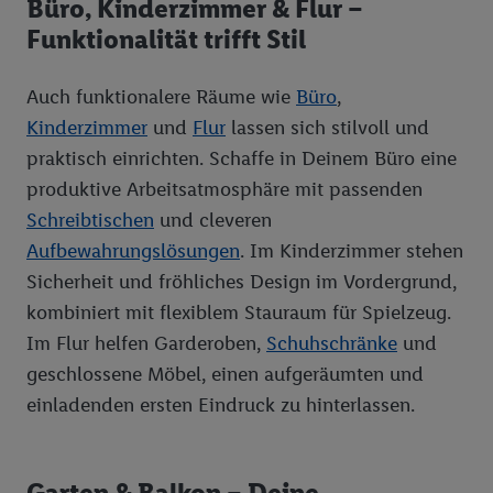
Büro, Kinderzimmer & Flur –
ausspielen können. Sie können Ihre Einwilligung speziell zur
Funktionalität trifft Stil
Nutzung der Utiq-Technologie - zusätzlich zur weiter unten
erläuterten Möglichkeit, Ihre Einwilligung generell zu
Auch funktionalere Räume wie
Büro
,
widerrufen - jederzeit auch über
das Datenschutzportal von
Kinderzimmer
und
Flur
lassen sich stilvoll und
Utiq („consenthub“)
oder über „Anpassen“/„Nutzung der
Telekommunikations-basierten Utiq-Technologie für digitales
praktisch einrichten. Schaffe in Deinem Büro eine
Marketing“ am unteren Ende dieser Einwilligung (nur für die
produktive Arbeitsatmosphäre mit passenden
Lidl-Dienste) widerrufen. Weitere Informationen finden Sie in
Schreibtischen
und cleveren
den
Datenschutzbestimmungen von Utiq
.
Aufbewahrungslösungen
. Im Kinderzimmer stehen
Durch einen Klick auf „Ablehnen“ können Sie nur den Einsatz
Sicherheit und fröhliches Design im Vordergrund,
notwendiger Techniken zulassen. Durch einen Klick auf
kombiniert mit flexiblem Stauraum für Spielzeug.
„Zustimmen“ stimmen Sie allen Verarbeitungen zu sämtlichen
vorgenannten Zwecken unter Einbindung sämtlicher
Im Flur helfen Garderoben,
Schuhschränke
und
genannten Partner zu. Weitere Informationen, auch zur
geschlossene Möbel, einen aufgeräumten und
Speicherdauer der Daten und zu Ihrem Recht, Ihre
einladenden ersten Eindruck zu hinterlassen.
Einwilligung jederzeit mit Wirkung für die Zukunft zu
widerrufen, finden Sie in unseren
Datenschutzbestimmungen
.
Die Impressen finden Sie hier.
Unter „Anpassen“ können Sie
Garten & Balkon – Deine