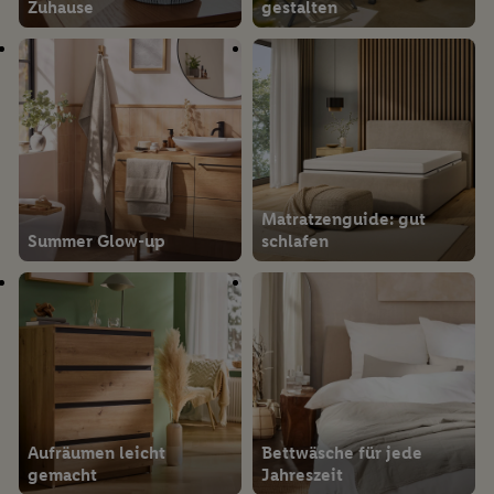
Zuhause
gestalten
Matratzenguide: gut
Summer Glow-up
schlafen
Aufräumen leicht
Bettwäsche für jede
gemacht
Jahreszeit