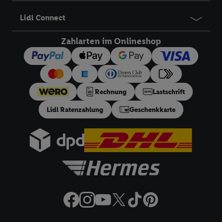
Prüfung der Erstanmelder-Voraussetzung in einer separaten
E-Mail an die angegebene E-Mail-Adresse zugestellt.
Lidl Connect
Registrierte Lidl Plus Kunden können den Vorteil des 5,95 €
Versandkostenfrei-Coupons über die App nutzen.
Zahlarten im Onlineshop
18
Ratenzahlung:
Vorbehaltlich Bonitätsprüfung. Laufzeiten
von 3, 6, 9, 12, 18 oder 24 Monaten. Ab 60 € und bis zu 5000
€ Bestellwert mit monatlicher Mindestrate von 10 €. Es gilt
ein effektiver Jahreszins von 10.99% p.a, entspricht einem
Rechnung
Lastschrift
festen Sollzinssatz von 10,48% p.a. Repräsentatives Beispiel
gem. §17 (4) PAngV: Nettodarlehensbetrag 200 €,
Lidl Ratenzahlung
Geschenkkarte
Gesamtbetrag 212.10 €, 12 monatliche Raten à 17.68 €, eff.
Jahreszins 10.99% p.a. Der Teilzahlungsverkäufer ist Lidl
Digital Deutschland GmbH & Co. KG, Bonfelder Straße 2,
74206 Bad Wimpfen.
32a
Lidl Plus Versandkostenfrei-Coupon:
Der 5.95 €
Versandkostenfrei-Coupon gilt nur für Lidl Plus Nutzer bei
Bestellung unter
lidl.de
bis 31.08.2026. Coupon aktivieren und
unter
lidl.de
den in der Lidl Plus App vorgegebenen
Mindestbestellwert auf die im Warenkorb befindlichen Artikel
erfüllen. Sofern nicht im Coupon ein geringerer