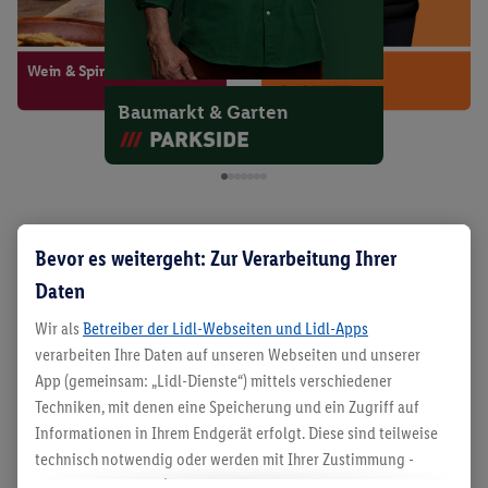
Baby, Kind & Spielzeug
Mode & Accessoires
Küche & Haushalt
Essen & Trinken
Wein & Spirituosen
Sport & Freizeit
Baumarkt & Garten
Möbel aus dem Lidl Shop – für
Bevor es weitergeht: Zur Verarbeitung Ihrer
eine schöne Wohlfühlzone
Daten
Wir als
Betreiber der Lidl-Webseiten und Lidl-Apps
Bei Lidl findest Du eine große Auswahl an Möbeln
verarbeiten Ihre Daten auf unseren Webseiten und unserer
und Wohnaccessoires, um Dein Zuhause nach
App (gemeinsam: „Lidl-Dienste“) mittels verschiedener
Deinen Wünschen zu gestalten. Entdecke online
Techniken, mit denen eine Speicherung und ein Zugriff auf
Informationen in Ihrem Endgerät erfolgt. Diese sind teilweise
das passende für jeden Raum und bestell es Dir
technisch notwendig oder werden mit Ihrer Zustimmung -
einfach nach Hause.
auch durch Partner (u.a.
als separat
oder gemeinsam