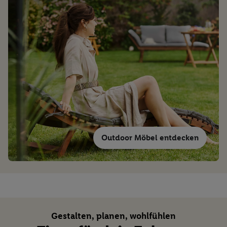
e
n
Outdoor Möbel entdecken
Gestalten, planen, wohlfühlen