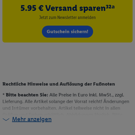
5.95 € Versand sparen³²ᵃ
Jetzt zum Newsletter anmelden
Gutschein sichern!
Rechtliche Hinweise und Auflösung der Fußnoten
*
Bitte beachten Sie:
Alle Preise in Euro inkl. MwSt., zzgl.
Lieferung. Alle Artikel solange der Vorrat reicht! Änderungen
und Irrtümer vorbehalten. Artikel teilweise nicht in allen
Größen und Farben erhältlich. Abbildungen ähnlich. Bitte
Mehr anzeigen
beachten Sie, dass wir nur Bestellungen von Kunden mit einer
Lieferanschrift in Deutschland akzeptieren. Dieser Artikel
kann aufgrund begrenzter Vorratsmenge bereits im Laufe des