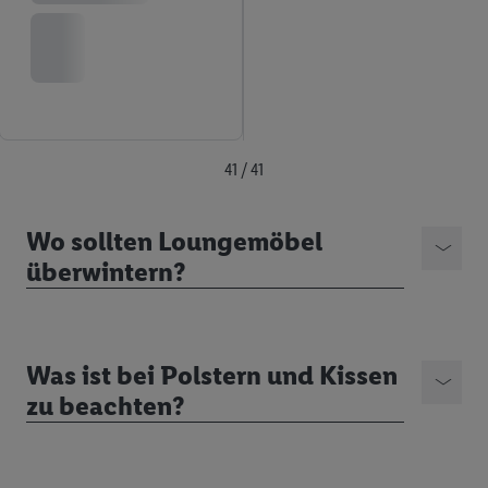
von Zielgruppen durch Statistiken oder Kombinationen
von Daten aus verschiedenen Quellen. Verwendung
reduzierter Daten zur Auswahl von Werbeanzeigen.
Messung der Werbeleistung. Verwendung von Profilen
zur Auswahl personalisierter Werbung.
Liste der Partner (Lieferanten)
41 / 41
Wo sollten Loungemöbel
überwintern?
Was ist bei Polstern und Kissen
zu beachten?