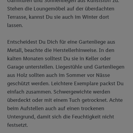
Garnituren und Sonnenliegen aus Kunststoff zu.
erläuterten Möglichkeit, Ihre Einwilligung generell zu
Stehen die Loungemöbel auf der überdachten
widerrufen - jederzeit auch über
das Datenschutzportal von
Utiq („consenthub“)
oder über „Anpassen“/„Nutzung der
Terrasse, kannst Du sie auch im Winter dort
Telekommunikations-basierten Utiq-Technologie für digitales
lassen.
Marketing“ am unteren Ende dieser Einwilligung (nur für die
Lidl-Dienste) widerrufen. Weitere Informationen finden Sie in
Entscheidest Du Dich für eine Gartenliege aus
den
Datenschutzbestimmungen von Utiq
.
Metall, beachte die Herstellerhinweise. In den
Durch einen Klick auf „Ablehnen“ können Sie nur den Einsatz
kalten Monaten solltest Du sie in Keller oder
notwendiger Techniken zulassen. Durch einen Klick auf
„Zustimmen“ stimmen Sie allen Verarbeitungen zu sämtlichen
Garage unterstellen. Liegestühle und Gartenliegen
vorgenannten Zwecken unter Einbindung sämtlicher
aus Holz sollten auch im Sommer vor Nässe
genannten Partner zu. Weitere Informationen, auch zur
geschützt werden. Leichtere Exemplare packst Du
Speicherdauer der Daten und zu Ihrem Recht, Ihre
einfach zusammen. Schwergewichte werden
Einwilligung jederzeit mit Wirkung für die Zukunft zu
überdeckt oder mit einem Tuch getrocknet. Achte
widerrufen, finden Sie in unseren
Datenschutzbestimmungen
.
beim Aufstellen auch auf einen trockenen
Die Impressen finden Sie hier.
Unter „Anpassen“ können Sie
einzelne Verwendungszwecke oder Partner zulassen; das gilt
Untergrund, damit sich die Feuchtigkeit nicht
auch für die nachfolgend schlagwortartig benannten Zwecke
festsetzt.
und Funktionen im Rahmen des Einsatzes des IAB TCF für