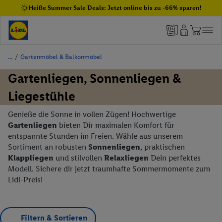
Heiße Summer Sale Deals: Jetzt online bis zu -66% sparen!
/
Gartenmöbel & Balkonmöbel
Gartenliegen, Sonnenliegen &
Liegestühle
Genieße die Sonne in vollen Zügen! Hochwertige
Gartenliegen
bieten Dir maximalen Komfort für
entspannte Stunden im Freien. Wähle aus unserem
Sortiment an robusten
Sonnenliegen
, praktischen
Klappliegen
und stilvollen
Relaxliegen
Dein perfektes
Modell. Sichere dir jetzt traumhafte Sommermomente zum
Lidl-Preis!
Filtern & Sortieren