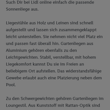
Such Dir bei Lidl online einfach die passende
Standortdaten) auch über verschiedene Endgeräte und Lidl-
Sonnenliege aus.
Dienste hinweg einschließlich dem Speichern von und/ oder
dem Zugriff auf Informationen auf Ihren Endgeräten zur
Erstellung von Zielgruppen (sogenannten Segmenten). Im
Liegestühle aus Holz und Leinen sind schnell
Zusammenhang mit dem Ausspielen dieser Werbung erfolgen
aufgestellt und lassen sich zusammengeklappt
Verarbeitungen auch zur Leistungs-/ Erfolgsmessung der
leicht unterstellen. Sie nehmen nicht viel Platz ein
Werbung, zur Zielgruppenforschung, zur Entwicklung von
und passen fast überall hin. Gartenliegen aus
Angeboten sowie zur technischen Sicherung und Optimierung
Aluminium gehören ebenfalls zu den
dieser Werbeausspielungen.
Sofern Sie hier Ihre Zustimmung dazu erteilen und danach ein
Leichtgewichten. Stabil, verstellbar, mit hohem
Lidl Plus-Konto erstellen bzw. sich in Ihr bestehendes Lidl
Liegekomfort kannst Du sie im Freien an
Plus-Konto einloggen, kann darüber hinaus auch Ihre dort
beliebigem Ort aufstellen. Das widerstandsfähige
angegebene E-Mail-Adresse von uns in gemeinsamer
Gewebe erlaubt auch eine Platzierung neben dem
Verantwortlichkeit mit einem der oben genannten Partner
Pool.
verwendet werden, um daraus eine spezielle Online-Kennung
zu erstellen (die sogenannte EUID), die wir sodann ähnlich wie
die sogleich beschriebene Utiq-Kennung verwenden können,
Zu den Schwergewichten gehören Gartenliegen im
um Sie in von Dritten betriebenen Diensten zu erkennen und
Loungestil. Aus Kunststoff mit Rattan-Optik sind
Ihnen personalisierte Werbung auszuspielen. Hierzu wird von