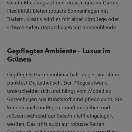
sie ein Blickfang auf der Terrasse und im Garten.
uns und einem der anderen oben genannten Partner auch Ihre
Flexibilität bieten robuste Sonnenliegen mit
in einen Hashwert umgewandelte E-Mail-Adresse in
Rädern. Kreativ wird es mit einer Kippliege oder
gemeinsamer Verantwortlichkeit verarbeitet.
schwebenden Doppelliegen mit Sonnenblende.
Zudem erlauben Sie uns, der Utiq SA/NV („Utiq“) und
Ihrem
Telekommunikationsnetzbetreiber
, die Utiq-Technologie
in den Lidl-Diensten einzusetzen. Utiq prüft zunächst anhand
Ihrer IP-Adresse, ob die Technologie für Sie verfügbar ist.
Gepflegtes Ambiente - Luxus im
Wenn das der Fall ist, gibt Utiq Ihre IP-Adresse an Ihren
Grünen
Netzbetreiber weiter, der anhand der IP-Adresse und einer
Kundenkonto-Referenz, wie z.B. Ihrer Mobilfunknummer, eine
Gepflegtes Gartenmobiliar hält länger. Vor allem
Kennung für Utiq erstellt. Wir werden diese Kennung
punktest Du ästhetisch. Der Pflegeaufwand
verwenden, um Sie wiederzuerkennen und Erkenntnisse über
unterscheidet sich und hängt vom Modell ab.
Ihr Nutzungsverhalten in den Lidl-Diensten zu erfassen.
Insbesondere können Sie mittels dieser Technologie auch auf
Gartenliegen aus Kunststoff sind pflegeleicht. Sie
Diensten wiedererkannt werden, die von Dritten betrieben
können auch im Regen draußen bleiben und
werden, damit wir Ihnen dort personalisierte Werbung
müssen während der Saison nicht eingelagert
ausspielen können. Sie können Ihre Einwilligung speziell zur
werden. Das trifft auch auf robuste Rattan-
Nutzung der Utiq-Technologie - zusätzlich zur weiter unten