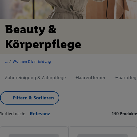
Beauty &
Körperpflege
/
Wohnen & Einrichtung
Zahnreinigung & Zahnpflege
Haarentferner
Haarpfleg
Filtern & Sortieren
Sortiert nach:
Relevanz
140 Produkte