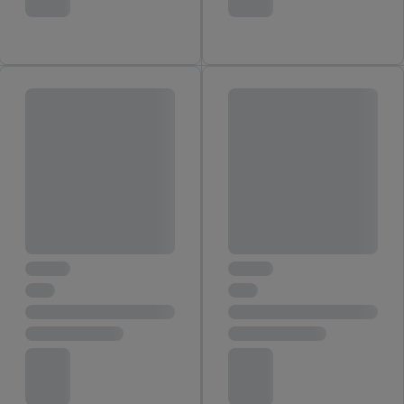
von Zielgruppen durch Statistiken oder Kombinationen
von Daten aus verschiedenen Quellen. Verwendung
reduzierter Daten zur Auswahl von Werbeanzeigen.
Messung der Werbeleistung. Verwendung von Profilen
zur Auswahl personalisierter Werbung.
Liste der Partner (Lieferanten)