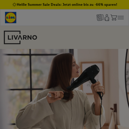
Heiße Summer Sale Deals: Jetzt online bis zu -66% sparen!