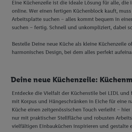
Eine Küchenzeile ist die ideale Lösung für alle, 
Adresse in gemeinsamer 
online. Wer einen fertigen Küchenblock kauft, mus
Zudem erlauben Sie uns,
Arbeitsplatte suchen – alles kommt bequem in eine
den Lidl-Diensten einzus
Wenn das der Fall ist, g
suchen – fertig. Schnell und unkompliziert, dabei 
Kundenkonto-Referenz, 
verwenden, um Sie wied
Bestelle Deine neue Küche als kleine Küchenzeile o
Insbesondere können Sie
harmonisches Design, bei dem alles perfekt aufein
werden, damit wir Ihnen
Nutzung der Utiq-Techno
widerrufen - jederzeit 
Telekommunikations-basi
Deine neue Küchenzeile: Küchenmö
die Lidl-Dienste) wider
Durch einen Klick auf „
Entdecke die Vielfalt der Küchenstile bei LIDL un
„Zustimmen“ stimmen Si
mit Korpus und Hängeschränken in Eiche für eine n
genannten Partner zu. W
Küche einen zeitgenössischen Touch verleiht – hier
jederzeit mit Wirkung f
nur mit praktischer Stellfläche und robusten Arbe
finden Sie hier.
Unter „A
nachfolgend schlagwort
vielfältigen Einbauküchen inspirieren und gestalt