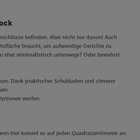
reitstellung und
en Quellen,
lock
ter Informationen,
rten Utiq-
Anschlüsse befinden. Aber nicht nur davon! Auch
itsfläche braucht, um aufwendige Gerichte zu
ichern von oder
 Du eher minimalistisch unterwegs? Oder bewahrst
Analyse von
erwendung
on Profilen zur
um. Dank praktischer Schubladen und cleverer
uen.
Optionen werfen:
 Denn hier kommt es auf jeden Quadratzentimeter an.