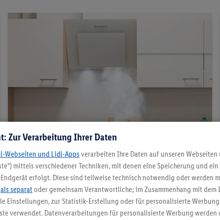
t: Zur Verarbeitung Ihrer Daten
dl-Webseiten und Lidl-Apps
verarbeiten Ihre Daten auf unseren Webseiten
te“) mittels verschiedener Techniken, mit denen eine Speicherung und ein 
Dunstabzugshaube: Um- vs. Abluft
Endgerät erfolgt. Diese sind teilweise technisch notwendig oder werden m
Von der Funktionsweise bis zur Form: Unsere Tipps rund
.
als separat
oder gemeinsam Verantwortliche; im Zusammenhang mit dem 
um die Dunstabzugshaube.
ble Einstellungen, zur Statistik-Erstellung oder für personalisierte Werbun
nste verwendet. Datenverarbeitungen für personalisierte Werbung werden