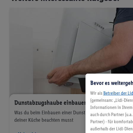
Bevor es weitergeh
Wir als
Betreiber der Li
(gemeinsam: „Lidl-Diens
Dunstabzugshaube einbauen
Informationen in Ihrem 
Was du beim Einbauen einer Dunstabzugshaube in
auch durch Partner (u.a
deiner Küche beachten musst
Partner) - für komforta
außerhalb der Lidl-Die