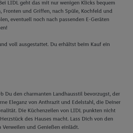
 Bei LIDL geht das mit nur wenigen Klicks bequem
, Fronten und Griffen, nach Spüle, Kochfeld und
 Utiq-Technologie in
hlen, eventuell noch nach passenden E-Geräten
 Sie verfügbar ist.
dresse und einer
len!
en diese Kennung
nsten zu erfassen.
nd voll ausgestattet. Du erhältst beim Kauf ein
 von Dritten betrieben
gung speziell zur
ung generell zu
en“/„Nutzung der
inwilligung (nur für
von Utiq
.
ch einen Klick auf
 Ob Du den charmanten Landhausstil bevorzugst, der
ndung sämtlicher
ne Eleganz von Anthrazit und Edelstahl, die Deiner
t, Ihre Einwilligung
onalität. Die Küchenzeilen von LIDL punkten nicht
ngen
.
Die Impressen
m Herzstück des Hauses macht. Lass Dich von den
as gilt auch für die
B TCF für Werbung und
m Verweilen und Genießen einlädt.