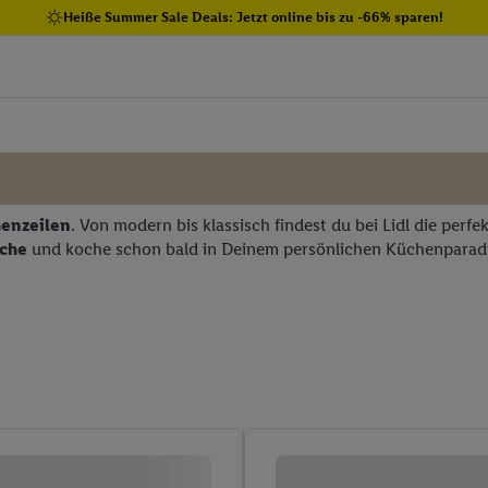
Heiße Summer Sale Deals: Jetzt online bis zu -66% sparen!
enzeilen
. Von modern bis klassisch findest du bei Lidl die perfe
che
und koche schon bald in Deinem persönlichen Küchenparad