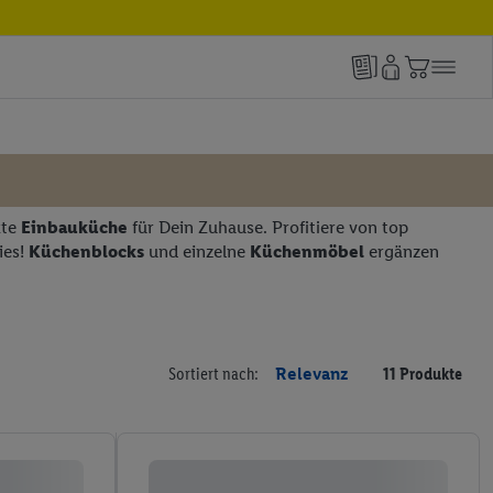
kte
Einbauküche
für Dein Zuhause. Profitiere von top
ies!
Küchenblocks
und einzelne
Küchenmöbel
ergänzen
Sortiert nach:
Relevanz
11 Produkte