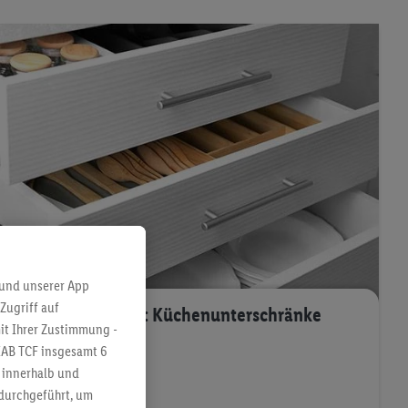
 und unserer App
Zugriff auf
Produktratgeber: Küchenunterschränke
it Ihrer Zustimmung -
IAB TCF insgesamt
6
Mehr erfahren
g innerhalb und
 durchgeführt, um