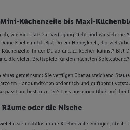
herheit, Verhinderung und Aufdeckung von Betrug und Fehlerbehebung, Be
d Inhalten, Abgleichung und Kombination von Daten aus unterschiedlich
 Mini-Küchenzeile bis Maxi-Küchenb
ner Endgeräte, Identifikation von Geräten anhand automatisch übermittel
on Werbekampagnen durch TTD und Nutzung der Telekommunikations-basie
 ab, wie viel Platz zur Verfügung steht und wo sich die 
es Marketing, sowie:
eine Küche nutzt. Bist Du ein Hobbykoch, der viel Arbe
Standortdaten. Erstellung von Profilen für personalisierte Werbung. Spe
te Küchenzeile, in der Du ab und zu kochen kannst? Bist
tionen auf einem Endgerät. Entwicklung und Verbesserung der Angebote. 
d die vielen Brettspiele für den nächsten Spieleabend?
Statistiken oder Kombinationen von Daten aus verschiedenen Quellen. V
zur Auswahl von Werbeanzeigen. Messung der Werbeleistung. Verwendung v
erter Werbung.
 eines gemeinsam: Sie verfügen über ausreichend Staura
ätze im Handumdrehen ordentlich und griffbereit versta
 (Lieferanten)
 passt am besten zu Dir? Lass uns einen Blick auf drei 
e Räume oder die Nische
 welche sich nahtlos in die Küchenzeile einfügen, ideal.