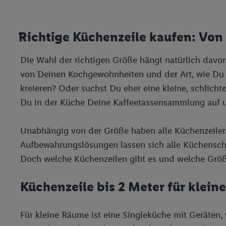
Erfolgsmessung:
Gewährleistung der Sic
Anzeige von Werbung un
Richtige Küchenzeile kaufen: Von
Verknüpfung verschiede
Messung des Erfolgs v
Die Wahl der richtigen Größe hängt natürlich davon
Technologie für digital
von Deinen Kochgewohnheiten und der Art, wie Du D
Verwendung genauer 
kreieren? Oder suchst Du eher eine kleine, schlich
Zugriff auf Informa
Du in der Küche Deine Kaffeetassensammlung auf un
Zielgruppen durch 
reduzierter Daten 
Auswahl personalisi
Unabhängig von der Größe haben alle Küchenzeilen
Aufbewahrungslösungen lassen sich alle Küchensch
Liste der Partner
Doch welche Küchenzeilen gibt es und welche Größe
Küchenzeile bis 2 Meter für klein
Für kleine Räume ist eine Singleküche mit Geräten,