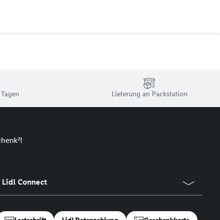
 Tagen
Lieferung an Packstation
chenk⁷!
Lidl Connect