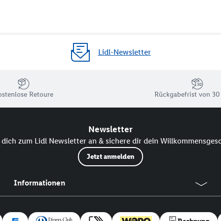
Lidl-Newsletter
ostenlose Retoure
Rückgabefrist von 30
Newsletter
dich zum Lidl Newsletter an & sichere dir dein Willkommensges
Jetzt anmelden
Informationen