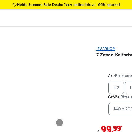
Heiße Summer Sale Deals: Jetzt online bis zu -66% sparen!
LIVARNO®
7-Zonen-Kaltsc
Art:
Bitte au
H2
Größe:
Bitte
140 x 20
99.99*
ab