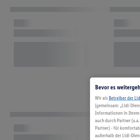
Bevor es weitergeh
Wir als
Betreiber der Li
L
(gemeinsam: „Lidl-Diens
Informationen in Ihrem 
auch durch Partner (u.a
Partner) - für komforta
außerhalb der Lidl-Die