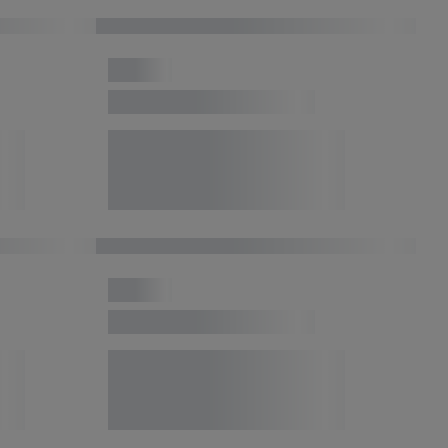
 Utiq-Technologie in
 Sie verfügbar ist.
dresse und einer
en diese Kennung
nsten zu erfassen.
 von Dritten betrieben
gung speziell zur
ung generell zu
en“/„Nutzung der
inwilligung (nur für
von Utiq
.
ch einen Klick auf
ndung sämtlicher
t, Ihre Einwilligung
ngen
.
Die Impressen
as gilt auch für die
B TCF für Werbung und