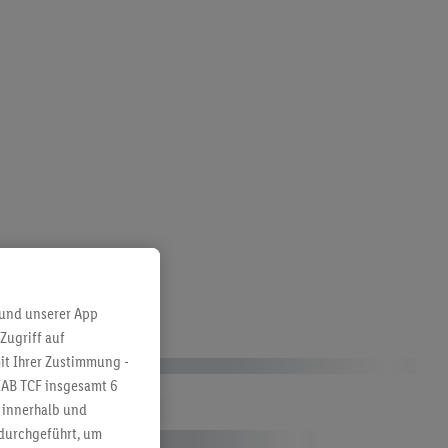
 und unserer App
er
Zugriff auf
it Ihrer Zustimmung -
IAB TCF insgesamt
6
g innerhalb und
 durchgeführt, um