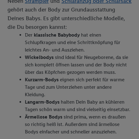
Neben
Strampler
und
Schlafanzug oder Schlafsack
von Zielgruppen durch Statistiken oder Kombinationen
gehört auch der Body zur Grundausstattung
von Daten aus verschiedenen Quellen. Verwendung
Deines Babys. Es gibt unterschiedliche Modelle,
reduzierter Daten zur Auswahl von Werbeanzeigen.
die Du besorgen kannst:
Messung der Werbeleistung. Verwendung von Profilen
Der
klassische Babybody
hat einen
zur Auswahl personalisierter Werbung.
Schlupfkragen und eine Schrittknöpfung für
Liste der Partner (Lieferanten)
leichtes An- und Ausziehen.
Wickelbodys
sind ideal für Neugeborene, da sie
sich komplett öffnen lassen und der Body nicht
über das Köpfchen gezogen werden muss.
Kurzarm-Bodys
eignen sich perfekt für warme
Tage und zum Unterziehen unter andere
Kleidung.
Langarm-Bodys
halten Dein Baby an kühleren
Tagen schön warm und sind vielseitig einsetzbar.
Ärmellose Bodys
sind prima, wenn es draußen
so richtig heiß ist. Außerdem sind ärmellose
Bodys einfacher und schneller anzuziehen.