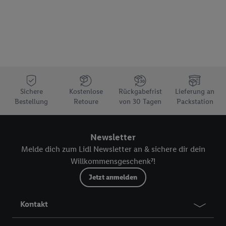
Sichere
Kostenlose
Rückgabefrist
Lieferung an
Bestellung
Retoure
von 30 Tagen
Packstation
Newsletter
Melde dich zum Lidl Newsletter an & sichere dir dein
Willkommensgeschenk⁷!
Jetzt anmelden
Kontakt