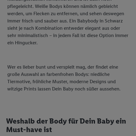
Diensten wiedererkannt werden, die von Dritten betrieben
pflegeleicht. Weiße Bodys können nämlich gebleicht
werden, damit wir Ihnen dort personalisierte Werbung
werden, um Flecken zu entfernen, und sehen deswegen
ausspielen können. Sie können Ihre Einwilligung speziell zur
immer frisch und sauber aus. Ein Babybody in Schwarz
Nutzung der Utiq-Technologie - zusätzlich zur weiter unten
sieht je nach Kombination entweder elegant aus oder
erläuterten Möglichkeit, Ihre Einwilligung generell zu
sehr minimalistisch – in jedem Fall ist diese Option immer
widerrufen - jederzeit auch über
das Datenschutzportal von
ein Hingucker.
Utiq („consenthub“)
oder über „Anpassen“/„Nutzung der
Telekommunikations-basierten Utiq-Technologie für digitales
Marketing“ am unteren Ende dieser Einwilligung (nur für die
Wer es lieber bunt und verspielt mag, der findet eine
Lidl-Dienste) widerrufen. Weitere Informationen finden Sie in
große Auswahl an farbenfrohen Bodys: niedliche
den
Datenschutzbestimmungen von Utiq
.
Tiermotive, fröhliche Muster, moderne Designs und
Durch einen Klick auf „Ablehnen“ können Sie nur den Einsatz
witzige Prints lassen Dein Baby noch süßer aussehen.
notwendiger Techniken zulassen. Durch einen Klick auf
„Zustimmen“ stimmen Sie allen Verarbeitungen zu sämtlichen
vorgenannten Zwecken unter Einbindung sämtlicher
genannten Partner zu. Weitere Informationen, auch zur
Weshalb der Body für Dein Baby ein
Speicherdauer der Daten und zu Ihrem Recht, Ihre
Must-have ist
Einwilligung jederzeit mit Wirkung für die Zukunft zu
widerrufen, finden Sie in unseren
Datenschutzbestimmungen
.