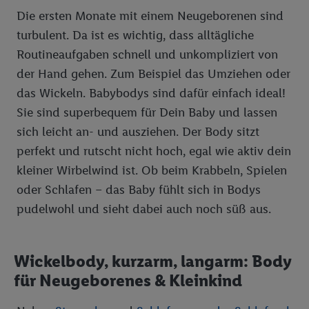
Die ersten Monate mit einem Neugeborenen sind
Die Impressen finden Sie hier.
Unter „Anpassen“ können Sie
einzelne Verwendungszwecke oder Partner zulassen; das gilt
turbulent. Da ist es wichtig, dass alltägliche
auch für die nachfolgend schlagwortartig benannten Zwecke
Routineaufgaben schnell und unkompliziert von
und Funktionen im Rahmen des Einsatzes des IAB TCF für
der Hand gehen. Zum Beispiel das Umziehen oder
Werbung und Erfolgsmessung:
das Wickeln. Babybodys sind dafür einfach ideal!
Gewährleistung der Sicherheit, Verhinderung und Aufdeckung
Sie sind superbequem für Dein Baby und lassen
von Betrug und Fehlerbehebung, Bereitstellung und Anzeige
sich leicht an- und ausziehen. Der Body sitzt
von Werbung und Inhalten, Abgleichung und Kombination
von Daten aus unterschiedlichen Quellen, Verknüpfung
perfekt und rutscht nicht hoch, egal wie aktiv dein
verschiedener Endgeräte, Identifikation von Geräten anhand
kleiner Wirbelwind ist. Ob beim Krabbeln, Spielen
automatisch übermittelter Informationen, Messung des
oder Schlafen – das Baby fühlt sich in Bodys
Erfolgs von Werbekampagnen durch TTD und Nutzung der
pudelwohl und sieht dabei auch noch süß aus.
Telekommunikations-basierten Utiq-Technologie für digitales
Marketing, sowie:
Verwendung genauer Standortdaten. Erstellung von
Wickelbody, kurzarm, langarm: Body
Profilen für personalisierte Werbung. Speichern von oder
für Neugeborenes & Kleinkind
Zugriff auf Informationen auf einem Endgerät.
Entwicklung und Verbesserung der Angebote. Analyse