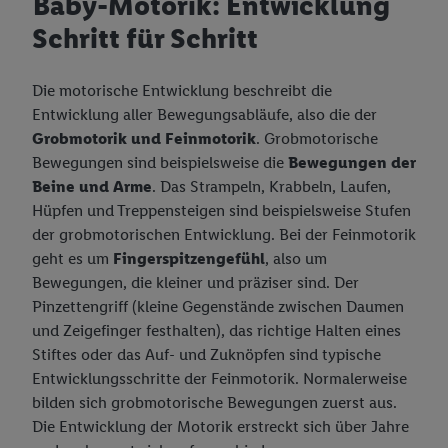
Baby-Motorik: Entwicklung
Schritt für Schritt
Garten Welt
Das Handicap im Golf: Spielfreude durch Chancengleichheit
Junge Familie
Gut aufgewärmt ist Golf noch schöner!
Die motorische Entwicklung beschreibt die
Gut gekleidet
Schönes Spiel für alle: über den Sinn der Golf-Etikette
Entwicklung aller Bewegungsabläufe, also die der
Grobmotorik und Feinmotorik
. Grobmotorische
Vegane Welt
Größentabelle
Raus aus dem Bunker! So gelingt der perfekte Bunkerschlag
Bewegungen sind beispielsweise die
Bewegungen der
Bioland
Griff und Ballposition: Hier entscheiden Details
Beine und Arme
. Das Strampeln, Krabbeln, Laufen,
Hüpfen und Treppensteigen sind beispielsweise Stufen
Eigenmarken Food
Bioland Eierbäuerin Groß Wüstenfelde
Golf: für Dummies
der grobmotorischen Entwicklung. Bei der Feinmotorik
geht es um
Fingerspitzengefühl
, also um
Bioland Gemüsebauer Oldendorf
Alkoholfreie Getränke
Golfen: So wird gezählt
Bewegungen, die kleiner und präziser sind. Der
Bioland Gemüsebauer Wessenstedt Natendorf
Bier, Wein, Sekt
Golf für Kinder: Mehr als nur Bewegung und frische Luft
Freeway
Pinzettengriff (kleine Gegenstände zwischen Daumen
und Zeigefinger festhalten), das richtige Halten eines
Bioland Milchbauern Noer
Bio-Produkte
Vorurteile adé: Darum ist Golf auch für Sie der richtige Sport -
Solevita
Stiftes oder das Auf- und Zuknöpfen sind typische
Lidl.de
Bioland Gärtner Papenburg
Brotaufstriche
Kong Strong
Entwicklungsschritte der Feinmotorik. Normalerweise
Golf: ABC (Golf Lexikon)
bilden sich grobmotorische Bewegungen zuerst aus.
Bioland Apfelbauer Jork und Mittelnkirchen
Brot, Backwaren, Kuchen
Saskia
Die Entwicklung der Motorik erstreckt sich über Jahre