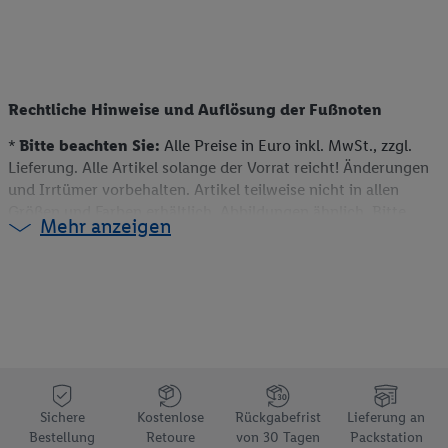
Rechtliche Hinweise und Auflösung der Fußnoten
*
Bitte beachten Sie:
Alle Preise in Euro inkl. MwSt., zzgl.
Lieferung. Alle Artikel solange der Vorrat reicht! Änderungen
und Irrtümer vorbehalten. Artikel teilweise nicht in allen
Größen und Farben erhältlich. Abbildungen ähnlich. Bitte
Mehr anzeigen
beachten Sie, dass wir nur Bestellungen von Kunden mit einer
Lieferanschrift in Deutschland akzeptieren. Dieser Artikel
kann aufgrund begrenzter Vorratsmenge bereits im Laufe des
ersten Angebotstages ausverkauft sein. Alle Preise ohne
Deko. Weitere Informationen können auch auf der jeweiligen
Angebotsseite des Produkts gefunden werden.
** Weitere Informationen zur Verfügbarkeit und den
Bedingungen der Coupons sind über den jeweiligen Link am
Coupon aufrufbar.
Sichere
Kostenlose
Rückgabefrist
Lieferung an
e)
Preisvorteil gegenüber dem Grundpreis einer
Bestellung
Retoure
von 30 Tagen
Packstation