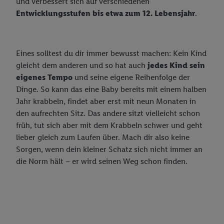
und verbessert sich auf verschiedenen
Bioland Milchbauern Trauchgau
Feinkost, Gewürze
Unser Brot
Entwicklungsstufen bis etwa zum 12. Lebensjahr
.
Bioland Apfelbauer Horgenzell
Fette & Öle
Chef Select - Feine Küche
Bioland Milchbauer Schwabenrod
Fleisch-, Wurst- & Grillwaren
Eines solltest du dir immer bewusst machen: Kein Kind
Bioland-Sortiment
Hygiene, Kosmetik, Körperpflege, Tücher
Metzgerfrisch
gleicht dem anderen und so hat auch
jedes Kind sein
eigenes Tempo
und seine eigene Reihenfolge der
Kaffee, Tee, Kakao
Dulano
Dinge. So kann das eine Baby bereits mit einem halben
Milch- und Molkereiprodukte
Jahr krabbeln, findet aber erst mit neun Monaten in
den aufrechten Sitz. Das andere sitzt vielleicht schon
Knabberwaren
Milbona
früh, tut sich aber mit dem Krabbeln schwer und geht
Nährmittel, Teigwaren, Backzutaten
lieber gleich zum Laufen über. Mach dir also keine
Sorgen, wenn dein kleiner Schatz sich nicht immer an
Obst-, Gemüse-, Sauer-, Fischkonserven
die Norm hält – er wird seinen Weg schon finden.
Süßwaren
Unsere Eigenmarken: Tiernahrung
Bon Gelati
Vegane Produkte