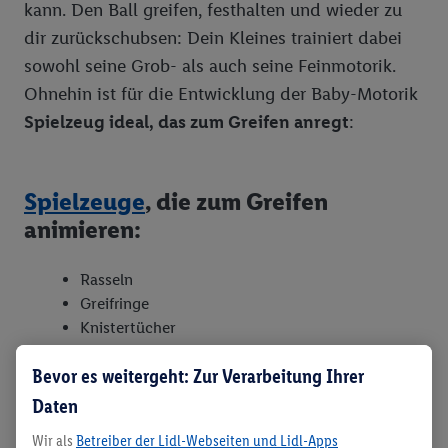
kann. Den Ball greifen, festhalten und wieder zu
dir zurückschubsen: Dein Kleines trainiert dabei
sowohl seine Grob- als auch seine Feinmotorik.
Ohnehin ist für die Entwicklung der Baby-Motorik
Spielzeug ideal, das zum Greifen anregt
:
Spielzeuge
, die zum Greifen
animieren:
Rasseln
Greifringe
Knistertücher
weiche Bälle
Bevor es weitergeht: Zur Verarbeitung Ihrer
Daten
Wir als
Betreiber der Lidl-Webseiten und Lidl-Apps