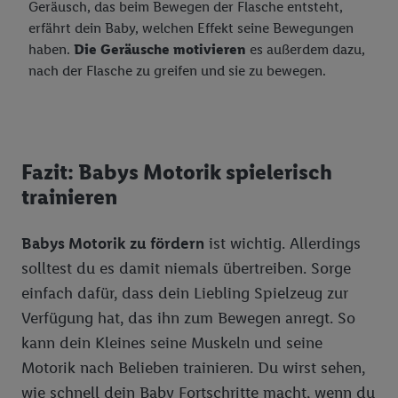
Kaufverhalten in den Lidl-Diensten zur Verfügung gestellt,
Geräusch, das beim Bewegen der Flasche entsteht,
damit dieser als
eigenständig Verantwortlicher
den Erfolg von
erfährt dein Baby, welchen Effekt seine Bewegungen
Werbekampagnen seiner Auftraggeber messen kann.
haben.
Die Geräusche motivieren
es außerdem dazu,
Die Erstellung personalisierter Werbung basiert auf der
nach der Flasche zu greifen und sie zu bewegen.
Generierung von auch mit Daten von anderen Diensten
angereicherten Profilen. Dies umfasst die Zusammenführung
von Daten (z.B. über Ihre Nutzung der Lidl-Dienste, Ihr
Kaufverhalten in den Lidl-Diensten, Informationen aus Ihrem
Fazit: Babys Motorik spielerisch
Kundenkonto - z.B. Alter oder Geschlecht - sowie Ihre genauen
trainieren
Standortdaten) auch über verschiedene Endgeräte und Lidl-
Dienste hinweg einschließlich dem Speichern von und/ oder
dem Zugriff auf Informationen auf Ihren Endgeräten zur
Babys Motorik zu fördern
ist wichtig. Allerdings
Erstellung von Zielgruppen (sogenannten Segmenten). Im
solltest du es damit niemals übertreiben. Sorge
Zusammenhang mit dem Ausspielen dieser Werbung erfolgen
einfach dafür, dass dein Liebling Spielzeug zur
Verarbeitungen auch zur Leistungs-/ Erfolgsmessung der
Verfügung hat, das ihn zum Bewegen anregt. So
Werbung, zur Zielgruppenforschung, zur Entwicklung von
kann dein Kleines seine Muskeln und seine
Angeboten sowie zur technischen Sicherung und Optimierung
dieser Werbeausspielungen.
Motorik nach Belieben trainieren. Du wirst sehen,
Sofern Sie hier Ihre Zustimmung dazu erteilen und danach ein
wie schnell dein Baby Fortschritte macht, wenn du