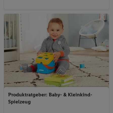
Verwendung genauer Standortdaten. Erstellung von
Profilen für personalisierte Werbung. Speichern von oder
Zugriff auf Informationen auf einem Endgerät.
Entwicklung und Verbesserung der Angebote. Analyse
von Zielgruppen durch Statistiken oder Kombinationen
von Daten aus verschiedenen Quellen. Verwendung
reduzierter Daten zur Auswahl von Werbeanzeigen.
Messung der Werbeleistung. Verwendung von Profilen
zur Auswahl personalisierter Werbung.
Liste der Partner (Lieferanten)
Produktratgeber: Baby- & Kleinkind-
Spielzeug