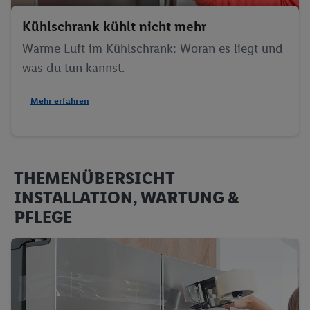
Unsere Eigenmarken: Tiernahrung
Bon Gelati
Kühlschrank kühlt nicht mehr
Vegane Produkte
Warme Luft im Kühlschrank: Woran es liegt und
Wasch-, Putz-, Reinigungsmittel
was du tun kannst.
Mehr erfahren
THEMENÜBERSICHT
INSTALLATION, WARTUNG &
PFLEGE