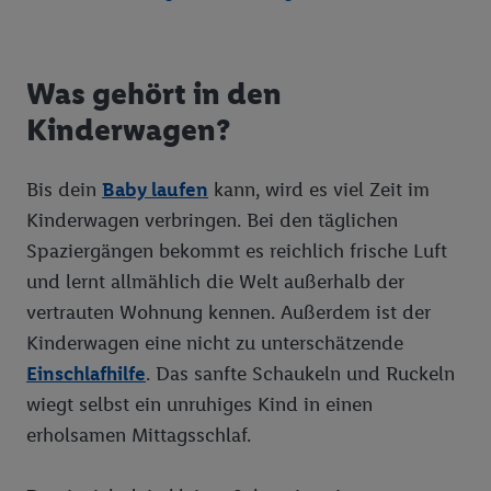
Kinderwagen-Ausstattung: Das ist wichtig
So wird das Wickeln unterwegs zum Kinderspiel
Was gehört in den
Ratgeber Unterwäsche
Kinderwagen?
Jeans Guide
BH Ratgeber
Bis dein
Baby laufen
kann, wird es viel Zeit im
Golf – Hilfreiche Tipps & Tricks
Damen Slips
Jeans Guide Damen
Kinderwagen verbringen. Bei den täglichen
Das neue Energielabel
Herren Unterwäsche
Jeans Guide Herren
Golf Equipment: Die richtige Ausrüstung für Einsteiger
Spaziergängen bekommt es reichlich frische Luft
Welcher Grill passt zu mir?
Der Golfplatz: Wo ist was?
und lernt allmählich die Welt außerhalb der
vertrauten Wohnung kennen. Außerdem ist der
Smart Home
Golfschläger: Tipps für die Erstausstattung
Kinderwagen eine nicht zu unterschätzende
DIY Welt
Was bedeutet Platzreife und wie bekommt man sie?
Einschlafhilfe
. Das sanfte Schaukeln und Ruckeln
wiegt selbst ein unruhiges Kind in einen
Moderne Küche
Putten: Auf die Ballkontrolle kommt es an
erholsamen Mittagsschlaf.
Besser schlafen
Golfregeln: Warum es sich lohnt, sie zu lernen
Garten Welt
Das Handicap im Golf: Spielfreude durch Chancengleichheit