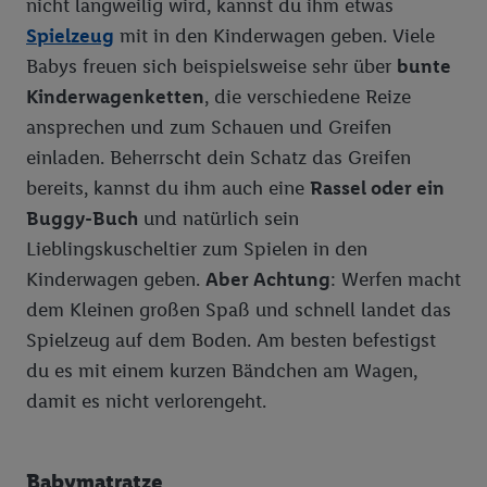
nicht langweilig wird, kannst du ihm etwas
Bioland Apfelbauer Horgenzell
Fette & Öle
Chef Select - Feine Küche
Spielzeug
mit in den Kinderwagen geben. Viele
Bioland Milchbauer Schwabenrod
Fleisch-, Wurst- & Grillwaren
Babys freuen sich beispielsweise sehr über
bunte
Bioland-Sortiment
Hygiene, Kosmetik, Körperpflege, Tücher
Metzgerfrisch
Kinderwagenketten
, die verschiedene Reize
ansprechen und zum Schauen und Greifen
Kaffee, Tee, Kakao
Dulano
einladen. Beherrscht dein Schatz das Greifen
Milch- und Molkereiprodukte
bereits, kannst du ihm auch eine
Rassel oder ein
Knabberwaren
Milbona
Buggy-Buch
und natürlich sein
Lieblingskuscheltier zum Spielen in den
Nährmittel, Teigwaren, Backzutaten
Kinderwagen geben.
Aber Achtung
: Werfen macht
Obst-, Gemüse-, Sauer-, Fischkonserven
dem Kleinen großen Spaß und schnell landet das
Süßwaren
Spielzeug auf dem Boden. Am besten befestigst
du es mit einem kurzen Bändchen am Wagen,
Unsere Eigenmarken: Tiernahrung
Bon Gelati
damit es nicht verlorengeht.
Vegane Produkte
Wasch-, Putz-, Reinigungsmittel
Babymatratze