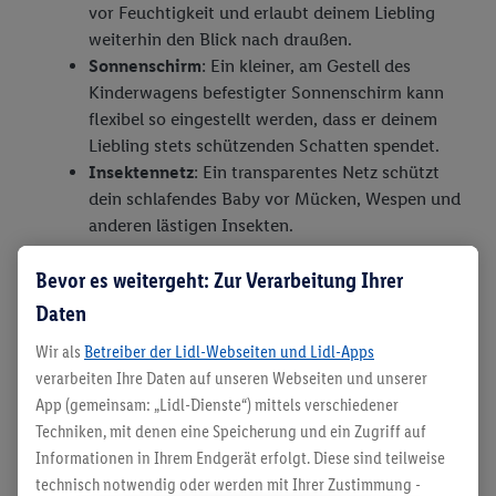
vor Feuchtigkeit und erlaubt deinem Liebling
weiterhin den Blick nach draußen.
Sonnenschirm
: Ein kleiner, am Gestell des
Kinderwagens befestigter Sonnenschirm kann
flexibel so eingestellt werden, dass er deinem
Liebling stets schützenden Schatten spendet.
Insektennetz
: Ein transparentes Netz schützt
dein schlafendes Baby vor Mücken, Wespen und
anderen lästigen Insekten.
Bevor es weitergeht: Zur Verarbeitung Ihrer
Daten
Kinderwagen-Ausstattung für
Wir als
Betreiber der Lidl-Webseiten und Lidl-Apps
die Eltern
verarbeiten Ihre Daten auf unseren Webseiten und unserer
App (gemeinsam: „Lidl-Dienste“) mittels verschiedener
Hast du sichergestellt, dass dein kleiner
Techniken, mit denen eine Speicherung und ein Zugriff auf
Sonnenschein alles Nötige hat, solltest du auch an
Informationen in Ihrem Endgerät erfolgt. Diese sind teilweise
technisch notwendig oder werden mit Ihrer Zustimmung -
dich denken. Es gibt für den Kinderwagen eine