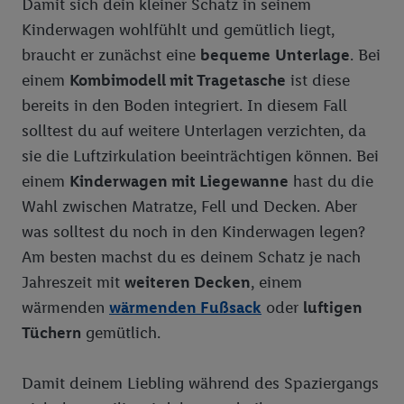
Damit sich dein kleiner Schatz in seinem
Kinderwagen wohlfühlt und gemütlich liegt,
Junge Familie
Gut aufgewärmt ist Golf noch schöner!
braucht er zunächst eine
bequeme
Unterlage
. Bei
Gut gekleidet
Schönes Spiel für alle: über den Sinn der Golf-Etikette
einem
Kombimodell mit Tragetasche
ist diese
Vegane Welt
Größentabelle
Raus aus dem Bunker! So gelingt der perfekte Bunkerschlag
bereits in den Boden integriert. In diesem Fall
solltest du auf weitere Unterlagen verzichten, da
Bioland
Griff und Ballposition: Hier entscheiden Details
sie die Luftzirkulation beeinträchtigen können. Bei
Eigenmarken Food
Bioland Eierbäuerin Groß Wüstenfelde
Golf: für Dummies
einem
Kinderwagen mit Liegewanne
hast du die
Bioland Gemüsebauer Oldendorf
Alkoholfreie Getränke
Golfen: So wird gezählt
Wahl zwischen Matratze, Fell und Decken. Aber
was solltest du noch in den Kinderwagen legen?
Bioland Gemüsebauer Wessenstedt Natendorf
Bier, Wein, Sekt
Golf für Kinder: Mehr als nur Bewegung und frische Luft
Freeway
Am besten machst du es deinem Schatz je nach
Bioland Milchbauern Noer
Bio-Produkte
Vorurteile adé: Darum ist Golf auch für Sie der richtige Sport -
Solevita
Jahreszeit mit
weiteren Decken
, einem
Lidl.de
Bioland Gärtner Papenburg
Brotaufstriche
Kong Strong
wärmenden
wärmenden Fußsack
oder
luftigen
Golf: ABC (Golf Lexikon)
Tüchern
gemütlich.
Bioland Apfelbauer Jork und Mittelnkirchen
Brot, Backwaren, Kuchen
Saskia
Bioland Milchbauern Trauchgau
Feinkost, Gewürze
Unser Brot
Damit deinem Liebling während des Spaziergangs