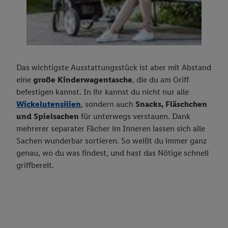
von Daten (z.B. über Ihre Nutzung der Lidl-Dienste, Ihr
Kaufverhalten in den Lidl-Diensten, Informationen aus Ihrem
Kundenkonto - z.B. Alter oder Geschlecht - sowie Ihre genauen
Standortdaten) auch über verschiedene Endgeräte und Lidl-
Dienste hinweg einschließlich dem Speichern von und/ oder
Das wichtigste Ausstattungsstück ist aber mit Abstand
dem Zugriff auf Informationen auf Ihren Endgeräten zur
eine
große Kinderwagentasche
, die du am Griff
Erstellung von Zielgruppen (sogenannten Segmenten). Im
befestigen kannst. In ihr kannst du nicht nur alle
Zusammenhang mit dem Ausspielen dieser Werbung erfolgen
Wickelutensilien
, sondern auch
Snacks, Fläschchen
Verarbeitungen auch zur Leistungs-/ Erfolgsmessung der
und Spielsachen
für unterwegs verstauen. Dank
Werbung, zur Zielgruppenforschung, zur Entwicklung von
mehrerer separater Fächer im Inneren lassen sich alle
Angeboten sowie zur technischen Sicherung und Optimierung
Sachen wunderbar sortieren. So weißt du immer ganz
dieser Werbeausspielungen.
genau, wo du was findest, und hast das Nötige schnell
Sofern Sie hier Ihre Zustimmung dazu erteilen und danach ein
griffbereit.
Lidl Plus-Konto erstellen bzw. sich in Ihr bestehendes Lidl
Plus-Konto einloggen, kann darüber hinaus auch Ihre dort
angegebene E-Mail-Adresse von uns in gemeinsamer
Verantwortlichkeit mit einem der oben genannten Partner
verwendet werden, um daraus eine spezielle Online-Kennung