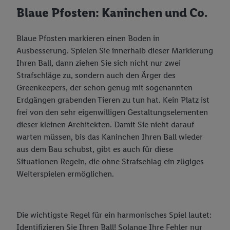
Blaue Pfosten: Kaninchen und Co.
Kaufverhalten in den Lidl-Diensten zur Verfügung gestellt,
damit dieser als
eigenständig Verantwortlicher
den Erfolg von
Werbekampagnen seiner Auftraggeber messen kann.
Blaue Pfosten markieren einen Boden in
Die Erstellung personalisierter Werbung basiert auf der
Ausbesserung. Spielen Sie innerhalb dieser Markierung
Generierung von auch mit Daten von anderen Diensten
Ihren Ball, dann ziehen Sie sich nicht nur zwei
angereicherten Profilen. Dies umfasst die Zusammenführung
Strafschläge zu, sondern auch den Ärger des
von Daten (z.B. über Ihre Nutzung der Lidl-Dienste, Ihr
Greenkeepers, der schon genug mit sogenannten
Kaufverhalten in den Lidl-Diensten, Informationen aus Ihrem
Erdgängen grabenden Tieren zu tun hat. Kein Platz ist
Kundenkonto - z.B. Alter oder Geschlecht - sowie Ihre genauen
frei von den sehr eigenwilligen Gestaltungselementen
Standortdaten) auch über verschiedene Endgeräte und Lidl-
dieser kleinen Architekten. Damit Sie nicht darauf
Dienste hinweg einschließlich dem Speichern von und/ oder
warten müssen, bis das Kaninchen Ihren Ball wieder
dem Zugriff auf Informationen auf Ihren Endgeräten zur
aus dem Bau schubst, gibt es auch für diese
Erstellung von Zielgruppen (sogenannten Segmenten). Im
Situationen Regeln, die ohne Strafschlag ein zügiges
Zusammenhang mit dem Ausspielen dieser Werbung erfolgen
Weiterspielen ermöglichen.
Verarbeitungen auch zur Leistungs-/ Erfolgsmessung der
Werbung, zur Zielgruppenforschung, zur Entwicklung von
Angeboten sowie zur technischen Sicherung und Optimierung
Die wichtigste Regel für ein harmonisches Spiel lautet:
dieser Werbeausspielungen.
Identifizieren Sie Ihren Ball! Solange Ihre Fehler nur