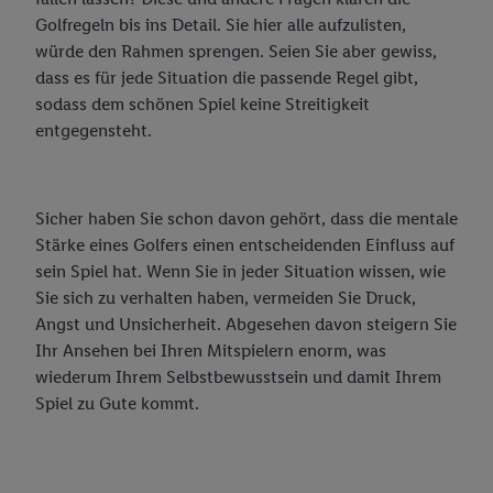
Garten Welt
Golfregeln bis ins Detail. Sie hier alle aufzulisten,
würde den Rahmen sprengen. Seien Sie aber gewiss,
Junge Familie
dass es für jede Situation die passende Regel gibt,
Gut gekleidet
sodass dem schönen Spiel keine Streitigkeit
entgegensteht.
Vegane Welt
Größentabelle
Bioland
Sicher haben Sie schon davon gehört, dass die mentale
Eigenmarken Food
Bioland Eierbäuerin Groß Wüstenfelde
Stärke eines Golfers einen entscheidenden Einfluss auf
Bioland Gemüsebauer Oldendorf
Alkoholfreie Getränke
sein Spiel hat. Wenn Sie in jeder Situation wissen, wie
Sie sich zu verhalten haben, vermeiden Sie Druck,
Bioland Gemüsebauer Wessenstedt Natendorf
Bier, Wein, Sekt
Freeway
Angst und Unsicherheit. Abgesehen davon steigern Sie
Ihr Ansehen bei Ihren Mitspielern enorm, was
Bioland Milchbauern Noer
Bio-Produkte
Solevita
wiederum Ihrem Selbstbewusstsein und damit Ihrem
Bioland Gärtner Papenburg
Brotaufstriche
Kong Strong
Spiel zu Gute kommt.
Bioland Apfelbauer Jork und Mittelnkirchen
Brot, Backwaren, Kuchen
Saskia
Bioland Milchbauern Trauchgau
Feinkost, Gewürze
Unser Brot