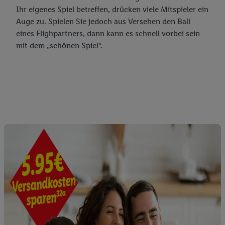
Sofern Sie hier Ihre Zustimmung dazu erteilen und danach ein
Ihr eigenes Spiel betreffen, drücken viele Mitspieler ein
Lidl Plus-Konto erstellen bzw. sich in Ihr bestehendes Lidl
Auge zu. Spielen Sie jedoch aus Versehen den Ball
Plus-Konto einloggen, kann darüber hinaus auch Ihre dort
eines Flighpartners, dann kann es schnell vorbei sein
angegebene E-Mail-Adresse von uns in gemeinsamer
mit dem „schönen Spiel“.
Verantwortlichkeit mit einem der oben genannten Partner
verwendet werden, um daraus eine spezielle Online-Kennung
zu erstellen (die sogenannte EUID), die wir sodann ähnlich wie
die sogleich beschriebene Utiq-Kennung verwenden können,
um Sie in von Dritten betriebenen Diensten zu erkennen und
Ihnen personalisierte Werbung auszuspielen. Hierzu wird von
uns und einem der anderen oben genannten Partner auch Ihre
in einen Hashwert umgewandelte E-Mail-Adresse in
gemeinsamer Verantwortlichkeit verarbeitet.
Zudem erlauben Sie uns, der Utiq SA/NV („Utiq“) und
Ihrem
Telekommunikationsnetzbetreiber
, die Utiq-Technologie
in den Lidl-Diensten einzusetzen. Utiq prüft zunächst anhand
Ihrer IP-Adresse, ob die Technologie für Sie verfügbar ist.
Wenn das der Fall ist, gibt Utiq Ihre IP-Adresse an Ihren
Netzbetreiber weiter, der anhand der IP-Adresse und einer