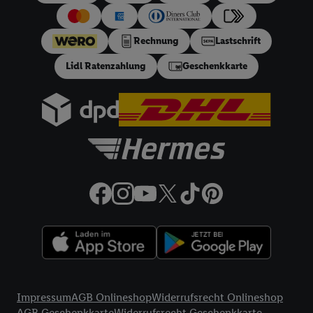
€ Bestellwert mit monatlicher Mindestrate von 10 €. Es gilt
ein effektiver Jahreszins von 10.99% p.a, entspricht einem
Rechnung
Lastschrift
festen Sollzinssatz von 10,48% p.a. Repräsentatives Beispiel
gem. §17 (4) PAngV: Nettodarlehensbetrag 200 €,
Lidl Ratenzahlung
Geschenkkarte
Gesamtbetrag 212.10 €, 12 monatliche Raten à 17.68 €, eff.
Jahreszins 10.99% p.a. Der Teilzahlungsverkäufer ist Lidl
Digital Deutschland GmbH & Co. KG, Bonfelder Straße 2,
74206 Bad Wimpfen.
32a
Lidl Plus Versandkostenfrei-Coupon:
Der 5.95 €
Versandkostenfrei-Coupon gilt nur für Lidl Plus Nutzer bei
Bestellung unter
lidl.de
bis 31.08.2026. Coupon aktivieren und
unter
lidl.de
den in der Lidl Plus App vorgegebenen
Mindestbestellwert auf die im Warenkorb befindlichen Artikel
erfüllen. Sofern nicht im Coupon ein geringerer
Mindestbestellwert angegeben ist, beträgt der
Mindestbestellwert 79 €. Sollte der jeweils geltende
Mindestbestellwert nachträglich in Folge einer Teilretoure
unterschritten werden, behalten wir uns vor, die ursprünglich
Rechtliche Informationen
erlassenen Versandkosten in Höhe von 5.95 € nachträglich in
Impressum
AGB Onlineshop
Widerrufsrecht Onlineshop
Rechnung zu stellen. Coupon wird nach Aktivierung
AGB Geschenkkarte
Widerrufsrecht Geschenkkarte