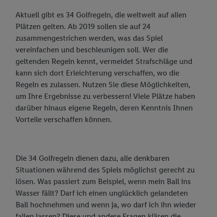
Golf: für Dummies
Kinderwagen-Ausstattung: Das ist wichtig
Aktuell gibt es 34 Golfregeln, die weltweit auf allen
Plätzen gelten. Ab 2019 sollen sie auf 24
Golfen: So wird gezählt
So wird das Wickeln unterwegs zum Kinderspiel
zusammengestrichen werden, was das Spiel
Golf für Kinder: Mehr als nur Bewegung und frische Luft
vereinfachen und beschleunigen soll. Wer die
geltenden Regeln kennt, vermeidet Strafschläge und
Vorurteile adé: Darum ist Golf auch für Sie der richtige Sport -
kann sich dort Erleichterung verschaffen, wo die
Lidl.de
Regeln es zulassen. Nutzen Sie diese Möglichkeiten,
um Ihre Ergebnisse zu verbessern! Viele Plätze haben
Golf: ABC (Golf Lexikon)
darüber hinaus eigene Regeln, deren Kenntnis Ihnen
Das neue Energielabel
Vorteile verschaffen können.
Welcher Grill passt zu mir?
Smart Home
Die 34 Golfregeln dienen dazu, alle denkbaren
Situationen während des Spiels möglichst gerecht zu
DIY Welt
lösen. Was passiert zum Beispiel, wenn mein Ball ins
Moderne Küche
Wasser fällt? Darf ich einen unglücklich gelandeten
Ball hochnehmen und wenn ja, wo darf ich ihn wieder
Besser schlafen
fallen lassen? Diese und andere Fragen klären die