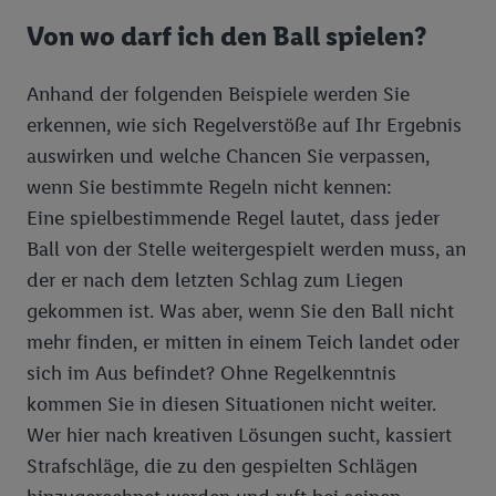
Bioland Apfelbauer Horgenzell
Fette & Öle
Chef Select - Feine Küche
Von wo darf ich den Ball spielen?
Bioland Milchbauer Schwabenrod
Fleisch-, Wurst- & Grillwaren
Anhand der folgenden Beispiele werden Sie
Bioland-Sortiment
Hygiene, Kosmetik, Körperpflege, Tücher
Metzgerfrisch
erkennen, wie sich Regelverstöße auf Ihr Ergebnis
Kaffee, Tee, Kakao
Dulano
auswirken und welche Chancen Sie verpassen,
wenn Sie bestimmte Regeln nicht kennen:
Milch- und Molkereiprodukte
Eine spielbestimmende Regel lautet, dass jeder
Knabberwaren
Milbona
Ball von der Stelle weitergespielt werden muss, an
der er nach dem letzten Schlag zum Liegen
Nährmittel, Teigwaren, Backzutaten
gekommen ist. Was aber, wenn Sie den Ball nicht
Obst-, Gemüse-, Sauer-, Fischkonserven
mehr finden, er mitten in einem Teich landet oder
Süßwaren
sich im Aus befindet? Ohne Regelkenntnis
kommen Sie in diesen Situationen nicht weiter.
Unsere Eigenmarken: Tiernahrung
Bon Gelati
Wer hier nach kreativen Lösungen sucht, kassiert
Vegane Produkte
Strafschläge, die zu den gespielten Schlägen
Wasch-, Putz-, Reinigungsmittel