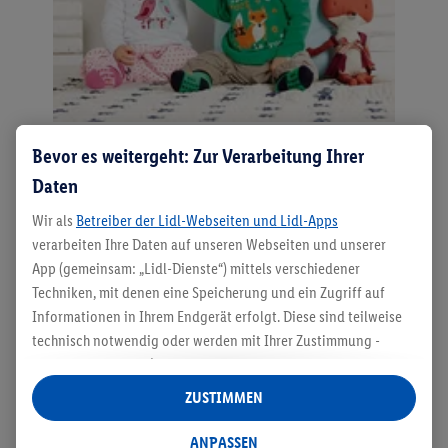
Das erste Paar Schuhe kaufen
Bevor es weitergeht: Zur Verarbeitung Ihrer
– worauf zu achten ist
Daten
Wir als
Betreiber der Lidl-Webseiten und Lidl-Apps
Sobald die ersten Schritte gelingen, wird dein Kind
verarbeiten Ihre Daten auf unseren Webseiten und unserer
sicherlich auch draußen immer weniger im
App (gemeinsam: „Lidl-Dienste“) mittels verschiedener
Kinderwagen
sitzen wollen. Um deinem Baby das
Techniken, mit denen eine Speicherung und ein Zugriff auf
Laufenlernen zu erleichtern, sind
Schuhe mit weicher
Informationen in Ihrem Endgerät erfolgt. Diese sind teilweise
Sohle
wichtig, die die natürliche Abrollbewegung des
technisch notwendig oder werden mit Ihrer Zustimmung -
Fußes nicht behindern. Drinnen solltest du dein Baby
auch durch Partner (u.a.
als separat
oder gemeinsam
so oft wie möglich barfuß laufen
lassen. Bei glatten
Verantwortliche; im Zusammenhang mit dem IAB TCF
ZUSTIMMEN
Böden und wenn es kalt ist, eignen sich
Socken mit
insgesamt
6
Partner) - für komfortable Einstellungen, zur
Anti-Rutsch-Noppen
.
Statistik-Erstellung oder für personalisierte Werbung
ANPASSEN