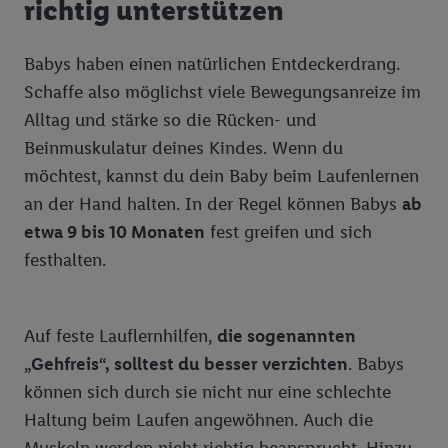
richtig unterstützen
Bioland Milchbauern Trauchgau
Feinkost, Gewürze
Unser Brot
Bioland Apfelbauer Horgenzell
Fette & Öle
Chef Select - Feine Küche
Babys haben einen natürlichen Entdeckerdrang.
Bioland Milchbauer Schwabenrod
Fleisch-, Wurst- & Grillwaren
Schaffe also möglichst viele Bewegungsanreize im
Bioland-Sortiment
Hygiene, Kosmetik, Körperpflege, Tücher
Metzgerfrisch
Alltag und stärke so die Rücken- und
Beinmuskulatur deines Kindes. Wenn du
Kaffee, Tee, Kakao
Dulano
möchtest, kannst du dein Baby beim Laufenlernen
Milch- und Molkereiprodukte
an der Hand halten. In der Regel können Babys
ab
etwa 9 bis 10 Monaten
fest greifen und sich
Knabberwaren
Milbona
festhalten.
Nährmittel, Teigwaren, Backzutaten
Obst-, Gemüse-, Sauer-, Fischkonserven
Auf feste Lauflernhilfen,
die sogenannten
Süßwaren
„Gehfreis“, solltest du besser verzichten
. Babys
Unsere Eigenmarken: Tiernahrung
Bon Gelati
können sich durch sie nicht nur eine schlechte
Haltung beim Laufen angewöhnen. Auch die
Vegane Produkte