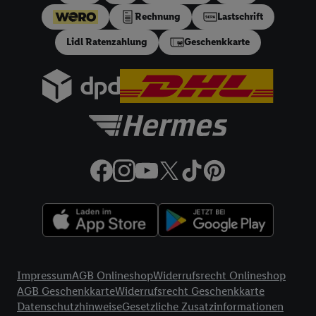
ein effektiver Jahreszins von 10.99% p.a, entspricht einem
Rechnung
Lastschrift
festen Sollzinssatz von 10,48% p.a. Repräsentatives Beispiel
gem. §17 (4) PAngV: Nettodarlehensbetrag 200 €,
Lidl Ratenzahlung
Geschenkkarte
Gesamtbetrag 212.10 €, 12 monatliche Raten à 17.68 €, eff.
Jahreszins 10.99% p.a. Der Teilzahlungsverkäufer ist Lidl
Digital Deutschland GmbH & Co. KG, Bonfelder Straße 2,
74206 Bad Wimpfen.
32a
Lidl Plus Versandkostenfrei-Coupon:
Der 5.95 €
Versandkostenfrei-Coupon gilt nur für Lidl Plus Nutzer bei
Bestellung unter
lidl.de
bis 31.08.2026. Coupon aktivieren und
unter
lidl.de
den in der Lidl Plus App vorgegebenen
Mindestbestellwert auf die im Warenkorb befindlichen Artikel
erfüllen. Sofern nicht im Coupon ein geringerer
Mindestbestellwert angegeben ist, beträgt der
Mindestbestellwert 79 €. Sollte der jeweils geltende
Mindestbestellwert nachträglich in Folge einer Teilretoure
unterschritten werden, behalten wir uns vor, die ursprünglich
Rechtliche Informationen
erlassenen Versandkosten in Höhe von 5.95 € nachträglich in
Impressum
AGB Onlineshop
Widerrufsrecht Onlineshop
Rechnung zu stellen. Coupon wird nach Aktivierung
AGB Geschenkkarte
Widerrufsrecht Geschenkkarte
automatisch im Bestellprozess, sofern mit Lidl Plus Konto im
Datenschutzhinweise
Gesetzliche Zusatzinformationen
Onlineshop angemeldet, abgezogen. Gilt nicht für Lidl Fotos,