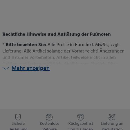
Rechtliche Hinweise und Auflösung der Fußnoten
*
Bitte beachten Sie:
Alle Preise in Euro inkl. MwSt., zzgl.
Lieferung. Alle Artikel solange der Vorrat reicht! Änderungen
und Irrtümer vorbehalten. Artikel teilweise nicht in allen
Größen und Farben erhältlich. Abbildungen ähnlich. Bitte
Mehr anzeigen
beachten Sie, dass wir nur Bestellungen von Kunden mit einer
Lieferanschrift in Deutschland akzeptieren. Dieser Artikel
kann aufgrund begrenzter Vorratsmenge bereits im Laufe des
ersten Angebotstages ausverkauft sein. Alle Preise ohne
Deko. Weitere Informationen können auch auf der jeweiligen
Angebotsseite des Produkts gefunden werden.
** Weitere Informationen zur Verfügbarkeit und den
Bedingungen der Coupons sind über den jeweiligen Link am
Coupon aufrufbar.
Sichere
Kostenlose
Rückgabefrist
Lieferung an
e)
Preisvorteil gegenüber dem Grundpreis einer
Bestellung
Retoure
von 30 Tagen
Packstation