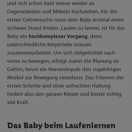
und sich schon bald immer wieder an
Garten Welt
Das Handicap im Golf: Spielfreude durch Chancengleichheit
Gegenständen und Möbeln hochziehen. Für die
ersten Gehversuche muss dein Baby erstmal einen
Junge Familie
Gut aufgewärmt ist Golf noch schöner!
sicheren Stand finden. Laufen zu lernen, ist für das
Gut gekleidet
Schönes Spiel für alle: über den Sinn der Golf-Etikette
Baby ein
hochkomplexer Vorgang
, denn
Vegane Welt
Größentabelle
Raus aus dem Bunker! So gelingt der perfekte Bunkerschlag
unterschiedliche Körperteile müssen
zusammenarbeiten. Um sich zielgerichtet nach
Bioland
Griff und Ballposition: Hier entscheiden Details
vorne zu bewegen, erfolgt zuerst die Planung im
Eigenmarken Food
Bioland Eierbäuerin Groß Wüstenfelde
Golf: für Dummies
Gehirn, bevor ein Nervenimpuls den zugehörigen
Bioland Gemüsebauer Oldendorf
Alkoholfreie Getränke
Golfen: So wird gezählt
Muskel zur Bewegung veranlasst. Das Erlernen der
ersten Schritte und einer aufrechten Haltung
Bioland Gemüsebauer Wessenstedt Natendorf
Bier, Wein, Sekt
Golf für Kinder: Mehr als nur Bewegung und frische Luft
Freeway
fordert also den ganzen Körper und kostet richtig
Bioland Milchbauern Noer
Bio-Produkte
Vorurteile adé: Darum ist Golf auch für Sie der richtige Sport -
Solevita
viel Kraft.
Lidl.de
Bioland Gärtner Papenburg
Brotaufstriche
Kong Strong
Golf: ABC (Golf Lexikon)
Bioland Apfelbauer Jork und Mittelnkirchen
Brot, Backwaren, Kuchen
Saskia
Das Baby beim Laufenlernen