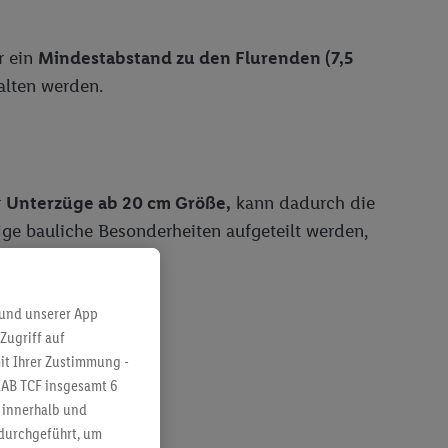
r ein
Mindestabstand zu den Flurenden (7,5
lten werden.
r
Unterzüge ab 20 cm Größe,
kann dadurch die
ge bauliche Besonderheiten aufgeteilt werden,
aums
verfügen.
 und unserer App
Zugriff auf
it Ihrer Zustimmung -
IAB TCF insgesamt
6
g innerhalb und
 durchgeführt, um