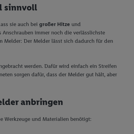
 sinnvoll
reitstellung und
en Quellen,
ter Informationen,
ass sie auch bei
großer Hitze
und
rten Utiq-
s Anschrauben immer noch die verlässlichste
m Melder: Der Melder lässt sich dadurch für den
ichern von oder
Analyse von
erwendung
gebracht werden. Dafür wird einfach ein Streifen
on Profilen zur
neten sorgen dafür, dass der Melder gut hält, aber
elder anbringen
e Werkzeuge und Materialien benötigt: