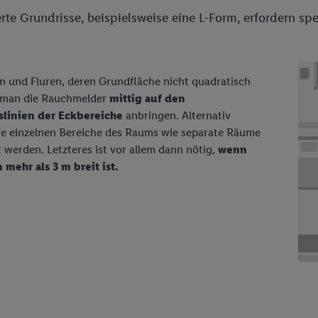
Verantwortlichkeit verarbeitet.
rte Grundrisse, beispielsweise eine L-Form, erfordern spe
 der Utiq SA/NV („Utiq“) und Ihrem
Telekommunikationsnetzbetreiber
, die
etzen. Utiq prüft zunächst anhand Ihrer IP-Adresse, ob die Technologie für
ibt Utiq Ihre IP-Adresse an Ihren Netzbetreiber weiter, der anhand der IP-A
wie z.B. Ihrer Mobilfunknummer, eine Kennung für Utiq erstellt. Wir werd
 und Fluren, deren Grundfläche nicht quadratisch
erzuerkennen und Erkenntnisse über Ihr Nutzungsverhalten in den Lidl-Die
te man die Rauchmelder
mittig auf den
 mittels dieser Technologie auch auf Diensten wiedererkannt werden, die
linien der Eckbereiche
anbringen. Alternativ
 dort personalisierte Werbung ausspielen können. Sie können Ihre Einwilli
e einzelnen Bereiche des Raums wie separate Räume
logie - zusätzlich zur weiter unten erläuterten Möglichkeit, Ihre Einwillig
 werden. Letzteres ist vor allem dann nötig,
wenn
auch über
das Datenschutzportal von Utiq („consenthub“)
oder über „Anpass
mehr als 3 m breit ist.
erten Utiq-Technologie für digitales Marketing“ am unteren Ende dieser E
rufen. Weitere Informationen finden Sie in den
Datenschutzbestimmungen 
Ablehnen“ können Sie nur den Einsatz notwendiger Techniken zulassen. Dur
e allen Verarbeitungen zu sämtlichen vorgenannten Zwecken unter Einbi
eitere Informationen, auch zur Speicherdauer der Daten und zu Ihrem Rech
ür die Zukunft zu widerrufen, finden Sie in unseren
Datenschutzbestimmu
npassen“ können Sie einzelne Verwendungszwecke oder Partner zulassen; d
artig benannten Zwecke und Funktionen im Rahmen des Einsatzes des IA