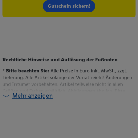
Telekommunikations-basierten Utiq-Technologie für digitales
Gutschein sichern!
Marketing, sowie:
Verwendung genauer Standortdaten. Erstellung von
Profilen für personalisierte Werbung. Speichern von oder
Zugriff auf Informationen auf einem Endgerät.
Entwicklung und Verbesserung der Angebote. Analyse
von Zielgruppen durch Statistiken oder Kombinationen
von Daten aus verschiedenen Quellen. Verwendung
Rechtliche Hinweise und Auflösung der Fußnoten
reduzierter Daten zur Auswahl von Werbeanzeigen.
Messung der Werbeleistung. Verwendung von Profilen
*
Bitte beachten Sie:
Alle Preise in Euro inkl. MwSt., zzgl.
Lieferung. Alle Artikel solange der Vorrat reicht! Änderungen
zur Auswahl personalisierter Werbung.
und Irrtümer vorbehalten. Artikel teilweise nicht in allen
Liste der Partner (Lieferanten)
Größen und Farben erhältlich. Abbildungen ähnlich. Bitte
Mehr anzeigen
beachten Sie, dass wir nur Bestellungen von Kunden mit einer
Lieferanschrift in Deutschland akzeptieren. Dieser Artikel
kann aufgrund begrenzter Vorratsmenge bereits im Laufe des
ersten Angebotstages ausverkauft sein. Alle Preise ohne
Deko. Weitere Informationen können auch auf der jeweiligen
Angebotsseite des Produkts gefunden werden.