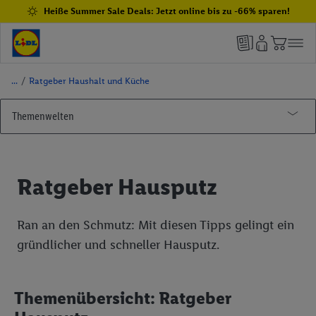
Heiße Summer Sale Deals: Jetzt online bis zu -66% sparen!
/
Ratgeber Haushalt und Küche
Themenwelten
Marken bei Lidl
Ratgeberwelt
PARKSIDE
Ratgeber Hausputz
SILVERCREST®
Ratgeber Haushalt und Küche
PARKSIDE Werkzeug
lupilu®
PARKSIDE Garten
Ratgeber Hausputz
Ran an den Schmutz: Mit diesen Tipps gelingt ein
gründlicher und schneller Hausputz.
CRIVIT
PARKSIDE Akku Technologie
Staubsaugen
esmara®
CRIVIT E-Bikes
PARKSIDE X 20V Team
Putzen und Reinigen
Themenübersicht: Ratgeber
Playtive
PARKSIDE X 12V Team
Kalk entfernen