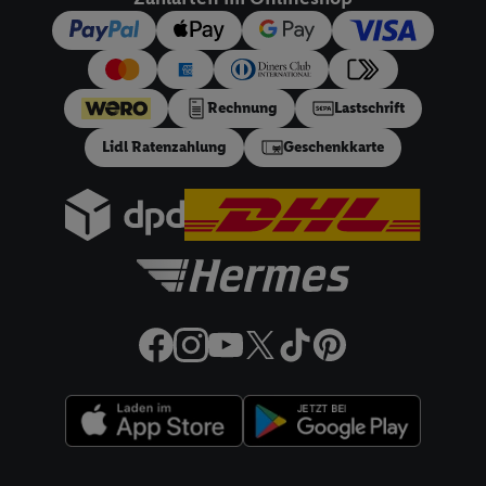
18
Ratenzahlung:
Vorbehaltlich Bonitätsprüfung. Laufzeiten
von 3, 6, 9, 12, 18 oder 24 Monaten. Ab 60 € und bis zu 5000
€ Bestellwert mit monatlicher Mindestrate von 10 €. Es gilt
ein effektiver Jahreszins von 10.99% p.a, entspricht einem
Rechnung
Lastschrift
festen Sollzinssatz von 10,48% p.a. Repräsentatives Beispiel
gem. §17 (4) PAngV: Nettodarlehensbetrag 200 €,
Lidl Ratenzahlung
Geschenkkarte
Gesamtbetrag 212.10 €, 12 monatliche Raten à 17.68 €, eff.
Jahreszins 10.99% p.a. Der Teilzahlungsverkäufer ist Lidl
Digital Deutschland GmbH & Co. KG, Bonfelder Straße 2,
74206 Bad Wimpfen.
32a
Lidl Plus Versandkostenfrei-Coupon:
Der 5.95 €
Versandkostenfrei-Coupon gilt nur für Lidl Plus Nutzer bei
Bestellung unter
lidl.de
bis 31.08.2026. Coupon aktivieren und
unter
lidl.de
den in der Lidl Plus App vorgegebenen
Mindestbestellwert auf die im Warenkorb befindlichen Artikel
erfüllen. Sofern nicht im Coupon ein geringerer
Mindestbestellwert angegeben ist, beträgt der
Mindestbestellwert 79 €. Sollte der jeweils geltende
Mindestbestellwert nachträglich in Folge einer Teilretoure
unterschritten werden, behalten wir uns vor, die ursprünglich
Rechtliche Informationen