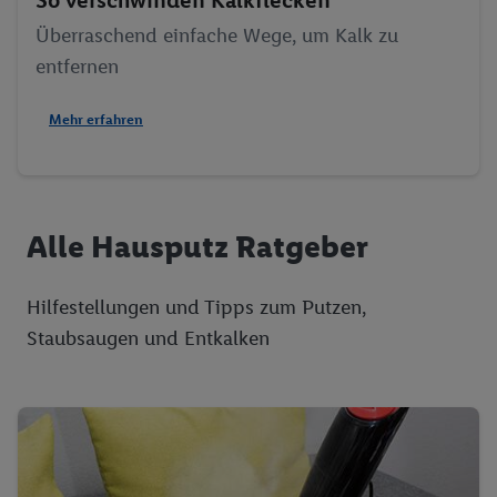
So verschwinden Kalkflecken
Unsere Eigenmarken: Tiernahrung
Bon Gelati
Überraschend einfache Wege, um Kalk zu
Vegane Produkte
entfernen
Wasch-, Putz-, Reinigungsmittel
Mehr erfahren
Alle Hausputz Ratgeber
Hilfestellungen und Tipps zum Putzen,
Staubsaugen und Entkalken