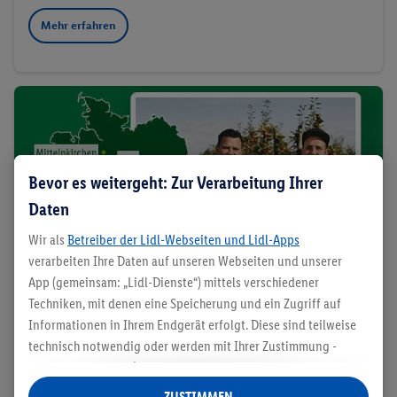
Mehr erfahren
Bevor es weitergeht: Zur Verarbeitung Ihrer
Daten
Wir als
Betreiber der Lidl-Webseiten und Lidl-Apps
verarbeiten Ihre Daten auf unseren Webseiten und unserer
App (gemeinsam: „Lidl-Dienste“) mittels verschiedener
Techniken, mit denen eine Speicherung und ein Zugriff auf
Informationen in Ihrem Endgerät erfolgt. Diese sind teilweise
technisch notwendig oder werden mit Ihrer Zustimmung -
auch durch Partner (u.a.
als separat
oder gemeinsam
Sören Dehmel & Henrik zum Felde
Verantwortliche; im Zusammenhang mit dem IAB TCF
ZUSTIMMEN