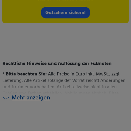
Gutschein sichern!
Rechtliche Hinweise und Auflösung der Fußnoten
*
Bitte beachten Sie:
Alle Preise in Euro inkl. MwSt., zzgl.
Lieferung. Alle Artikel solange der Vorrat reicht! Änderungen
und Irrtümer vorbehalten. Artikel teilweise nicht in allen
Größen und Farben erhältlich. Abbildungen ähnlich. Bitte
Mehr anzeigen
beachten Sie, dass wir nur Bestellungen von Kunden mit einer
Lieferanschrift in Deutschland akzeptieren. Dieser Artikel
kann aufgrund begrenzter Vorratsmenge bereits im Laufe des
ersten Angebotstages ausverkauft sein. Alle Preise ohne
Deko. Weitere Informationen können auch auf der jeweiligen