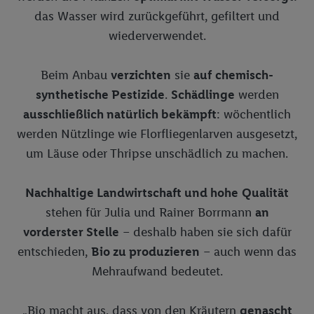
das Wasser wird zurückgeführt, gefiltert und
Bioland Milchbauer Schwabenrod
Golf: für Dummies
Kinderwagen-Ausstattung: Das ist wichtig
wiederverwendet.
Bioland-Sortiment
Golfen: So wird gezählt
So wird das Wickeln unterwegs zum Kinderspiel
Eigenmarken Food
Golf für Kinder: Mehr als nur Bewegung und frische Luft
Beim Anbau
verzichten
sie
auf
chemisch-
synthetische Pestizide
.
Schädlinge
werden
Alkoholfreie Getränke
Vorurteile adé: Darum ist Golf auch für Sie der richtige Sport -
Lidl.de
ausschließlich natürlich bekämpft
: wöchentlich
Bier, Wein, Sekt
Freeway
werden Nützlinge wie Florfliegenlarven ausgesetzt,
Golf: ABC (Golf Lexikon)
Bio-Produkte
Solevita
um Läuse oder Thripse unschädlich zu machen.
Brotaufstriche
Kong Strong
Nachhaltige Landwirtschaft und hohe
Qualität
Brot, Backwaren, Kuchen
Saskia
stehen für Julia und Rainer Borrmann
an
Feinkost, Gewürze
Unser Brot
vorderster Stelle
– deshalb haben sie sich dafür
entschieden,
Bio zu produzieren
– auch wenn das
Fette & Öle
Chef Select - Feine Küche
Mehraufwand bedeutet.
Fleisch-, Wurst- & Grillwaren
„Bio macht aus, dass von den Kräutern
genascht
Hygiene, Kosmetik, Körperpflege, Tücher
Metzgerfrisch