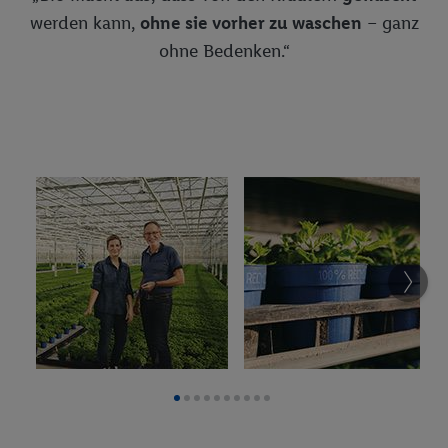
werden kann,
ohne sie vorher zu waschen
– ganz
Kaffee, Tee, Kakao
Dulano
ohne Bedenken.“
Milch- und Molkereiprodukte
Knabberwaren
Milbona
Nährmittel, Teigwaren, Backzutaten
Obst-, Gemüse-, Sauer-, Fischkonserven
Süßwaren
Unsere Eigenmarken: Tiernahrung
Bon Gelati
Vegane Produkte
Wasch-, Putz-, Reinigungsmittel