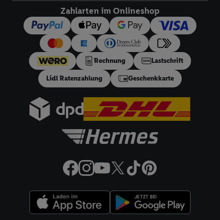
Versandkostenfrei-Coupons über die App nutzen.
Zahlarten im Onlineshop
18
Ratenzahlung:
Vorbehaltlich Bonitätsprüfung. Laufzeiten
von 3, 6, 9, 12, 18 oder 24 Monaten. Ab 60 € und bis zu 5000
€ Bestellwert mit monatlicher Mindestrate von 10 €. Es gilt
ein effektiver Jahreszins von 10.99% p.a, entspricht einem
Rechnung
Lastschrift
festen Sollzinssatz von 10,48% p.a. Repräsentatives Beispiel
gem. §17 (4) PAngV: Nettodarlehensbetrag 200 €,
Lidl Ratenzahlung
Geschenkkarte
Gesamtbetrag 212.10 €, 12 monatliche Raten à 17.68 €, eff.
Jahreszins 10.99% p.a. Der Teilzahlungsverkäufer ist Lidl
Digital Deutschland GmbH & Co. KG, Bonfelder Straße 2,
74206 Bad Wimpfen.
32a
Lidl Plus Versandkostenfrei-Coupon:
Der 5.95 €
Versandkostenfrei-Coupon gilt nur für Lidl Plus Nutzer bei
Bestellung unter
lidl.de
bis 31.10.2026. Coupon aktivieren und
unter
lidl.de
den in der Lidl Plus App vorgegebenen
Mindestbestellwert auf die im Warenkorb befindlichen Artikel
erfüllen. Sofern nicht im Coupon ein geringerer
Mindestbestellwert angegeben ist, beträgt der
Mindestbestellwert 79 €. Sollte der jeweils geltende
Mindestbestellwert nachträglich in Folge einer Teilretoure