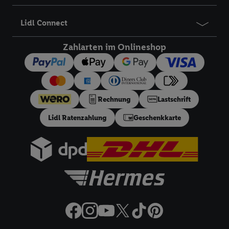
Prüfung der Erstanmelder-Voraussetzung in einer separaten
E-Mail an die angegebene E-Mail-Adresse zugestellt.
Lidl Connect
Registrierte Lidl Plus Kunden können den Vorteil des 5,95 €
Versandkostenfrei-Coupons über die App nutzen.
Zahlarten im Onlineshop
18
Ratenzahlung:
Vorbehaltlich Bonitätsprüfung. Laufzeiten
von 3, 6, 9, 12, 18 oder 24 Monaten. Ab 60 € und bis zu 5000
€ Bestellwert mit monatlicher Mindestrate von 10 €. Es gilt
ein effektiver Jahreszins von 10.99% p.a, entspricht einem
Rechnung
Lastschrift
festen Sollzinssatz von 10,48% p.a. Repräsentatives Beispiel
gem. §17 (4) PAngV: Nettodarlehensbetrag 200 €,
Lidl Ratenzahlung
Geschenkkarte
Gesamtbetrag 212.10 €, 12 monatliche Raten à 17.68 €, eff.
Jahreszins 10.99% p.a. Der Teilzahlungsverkäufer ist Lidl
Digital Deutschland GmbH & Co. KG, Bonfelder Straße 2,
74206 Bad Wimpfen.
32a
Lidl Plus Versandkostenfrei-Coupon:
Der 5.95 €
Versandkostenfrei-Coupon gilt nur für Lidl Plus Nutzer bei
Bestellung unter
lidl.de
bis 31.10.2026. Coupon aktivieren und
unter
lidl.de
den in der Lidl Plus App vorgegebenen
Mindestbestellwert auf die im Warenkorb befindlichen Artikel
erfüllen. Sofern nicht im Coupon ein geringerer