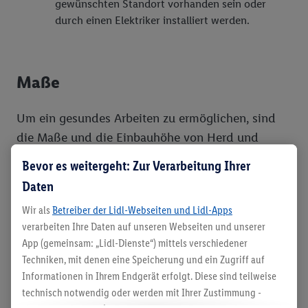
gewünschten Standort vorhanden sein oder
durch einen Elektriker installiert werden.
Maße
Um ein gesundes Arbeiten zu ermöglichen, sind
die Maße und die Einbauhöhe von Herd und
Backofen beim Einbauen entscheidend. Moderne
Bevor es weitergeht: Zur Verarbeitung Ihrer
Einbaubacköfen werden oftmals in Hochschränken
Daten
verbaut. Hier sollte sich die Oberkante des Ofens
Wir als
Betreiber der Lidl-Webseiten und Lidl-Apps
etwa auf
Schulterhöhe
befinden. Handelt es sich
verarbeiten Ihre Daten auf unseren Webseiten und unserer
um einen freistehenden Herd oder ein Modell,
App (gemeinsam: „Lidl-Dienste“) mittels verschiedener
dass in den Küchenschrank eingebaut wird, sollte
Techniken, mit denen eine Speicherung und ein Zugriff auf
die
Höhe der
Arbeitsfläche und damit des
Informationen in Ihrem Endgerät erfolgt. Diese sind teilweise
Kochfeldes
1 m (bei einer Körpergröße bis 1,75 m)
technisch notwendig oder werden mit Ihrer Zustimmung -