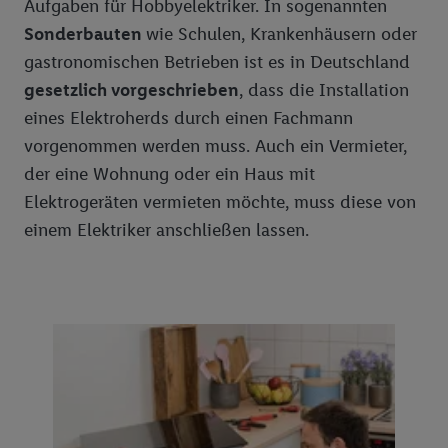
Aufgaben für Hobbyelektriker. In sogenannten
Golf: ABC (Golf Lexikon)
Sonderbauten
wie Schulen, Krankenhäusern oder
Bioland Apfelbauer Jork und Mittelnkirchen
Brot, Backwaren, Kuchen
Saskia
gastronomischen Betrieben ist es in Deutschland
Bioland Milchbauern Trauchgau
Feinkost, Gewürze
Unser Brot
gesetzlich vorgeschrieben
, dass die Installation
Bioland Apfelbauer Horgenzell
Fette & Öle
Chef Select - Feine Küche
eines Elektroherds durch einen Fachmann
vorgenommen werden muss. Auch ein Vermieter,
Bioland Milchbauer Schwabenrod
Fleisch-, Wurst- & Grillwaren
der eine Wohnung oder ein Haus mit
Bioland-Sortiment
Hygiene, Kosmetik, Körperpflege, Tücher
Metzgerfrisch
Elektrogeräten vermieten möchte, muss diese von
Kaffee, Tee, Kakao
Dulano
einem Elektriker anschließen lassen.
Milch- und Molkereiprodukte
Knabberwaren
Milbona
Nährmittel, Teigwaren, Backzutaten
Obst-, Gemüse-, Sauer-, Fischkonserven
Süßwaren