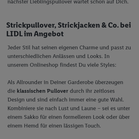
nächster Lieblingspullover wartet schon auf Dich.
verwendet werden, um daraus eine spezielle Online-Kennung
zu erstellen (die sogenannte EUID), die wir sodann ähnlich wie
die sogleich beschriebene Utiq-Kennung verwenden können,
Strickpullover, Strickjacken & Co. bei
um Sie in von Dritten betriebenen Diensten zu erkennen und
LIDL im Angebot
Ihnen personalisierte Werbung auszuspielen. Hierzu wird von
uns und einem der anderen oben genannten Partner auch Ihre
Jeder Stil hat seinen eigenen Charme und passt zu
in einen Hashwert umgewandelte E-Mail-Adresse in
gemeinsamer Verantwortlichkeit verarbeitet.
unterschiedlichen Anlässen und Looks. In
Zudem erlauben Sie uns, der Utiq SA/NV („Utiq“) und
unserem Onlineshop findest Du viele Styles:
Ihrem
Telekommunikationsnetzbetreiber
, die Utiq-Technologie
in den Lidl-Diensten einzusetzen. Utiq prüft zunächst anhand
Als Allrounder in Deiner Garderobe überzeugen
Ihrer IP-Adresse, ob die Technologie für Sie verfügbar ist.
die
klassischen Pullover
durch ihr zeitloses
Wenn das der Fall ist, gibt Utiq Ihre IP-Adresse an Ihren
Design und sind einfach immer eine gute Wahl.
Netzbetreiber weiter, der anhand der IP-Adresse und einer
Kundenkonto-Referenz, wie z.B. Ihrer Mobilfunknummer, eine
Kombiniere sie nach Lust und Laune – sei es unter
Kennung für Utiq erstellt. Wir werden diese Kennung
einem Sakko für einen formelleren Look oder über
verwenden, um Sie wiederzuerkennen und Erkenntnisse über
einem Hemd für einen lässigen Touch.
Ihr Nutzungsverhalten in den Lidl-Diensten zu erfassen.
Insbesondere können Sie mittels dieser Technologie auch auf