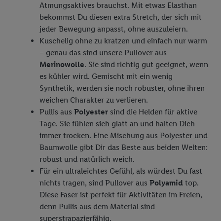
Atmungsaktives brauchst. Mit etwas Elasthan
von Zielgruppen durch Statistiken oder Kombinationen
bekommst Du diesen extra Stretch, der sich mit
von Daten aus verschiedenen Quellen. Verwendung
jeder Bewegung anpasst, ohne auszuleiern.
reduzierter Daten zur Auswahl von Werbeanzeigen.
Kuschelig ohne zu kratzen und einfach nur warm
Messung der Werbeleistung. Verwendung von Profilen
– genau das sind unsere Pullover aus
zur Auswahl personalisierter Werbung.
Merinowolle
. Sie sind richtig gut geeignet, wenn
Liste der Partner (Lieferanten)
es kühler wird. Gemischt mit ein wenig
Synthetik, werden sie noch robuster, ohne ihren
weichen Charakter zu verlieren.
Pullis aus
Polyester
sind die Helden für aktive
Tage. Sie fühlen sich glatt an und halten Dich
immer trocken. Eine Mischung aus Polyester und
Baumwolle gibt Dir das Beste aus beiden Welten:
robust und natürlich weich.
Für ein ultraleichtes Gefühl, als würdest Du fast
nichts tragen, sind Pullover aus
Polyamid
top.
Diese Faser ist perfekt für Aktivitäten im Freien,
denn Pullis aus dem Material sind
superstrapazierfähig.