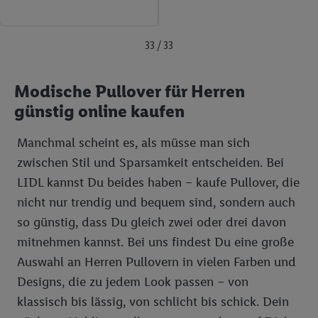
angereicherten Profilen. Dies umfasst die Zusammenführung
von Daten (z.B. über Ihre Nutzung der Lidl-Dienste, Ihr
33 / 33
Kaufverhalten in den Lidl-Diensten, Informationen aus Ihrem
Kundenkonto - z.B. Alter oder Geschlecht - sowie Ihre genauen
Standortdaten) auch über verschiedene Endgeräte und Lidl-
Modische Pullover für Herren
Dienste hinweg einschließlich dem Speichern von und/ oder
günstig online kaufen
dem Zugriff auf Informationen auf Ihren Endgeräten zur
Erstellung von Zielgruppen (sogenannten Segmenten). Im
Manchmal scheint es, als müsse man sich
Zusammenhang mit dem Ausspielen dieser Werbung erfolgen
zwischen Stil und Sparsamkeit entscheiden. Bei
Verarbeitungen auch zur Leistungs-/ Erfolgsmessung der
LIDL kannst Du beides haben – kaufe Pullover, die
Werbung, zur Zielgruppenforschung, zur Entwicklung von
nicht nur trendig und bequem sind, sondern auch
Angeboten sowie zur technischen Sicherung und Optimierung
so günstig, dass Du gleich zwei oder drei davon
dieser Werbeausspielungen.
Sofern Sie hier Ihre Zustimmung dazu erteilen und danach ein
mitnehmen kannst. Bei uns findest Du eine große
Lidl Plus-Konto erstellen bzw. sich in Ihr bestehendes Lidl
Auswahl an Herren Pullovern in vielen Farben und
Plus-Konto einloggen, kann darüber hinaus auch Ihre dort
Designs, die zu jedem Look passen – von
angegebene E-Mail-Adresse von uns in gemeinsamer
klassisch bis lässig, von schlicht bis schick. Dein
Verantwortlichkeit mit einem der oben genannten Partner