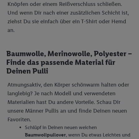
Knöpfen oder einem Reißverschluss schließen.
Die Impressen finden Sie hier.
Unter „Anpassen“ können Sie
Und wenn Dir nach einer zusätzlichen Schicht ist,
einzelne Verwendungszwecke oder Partner zulassen; das gilt
ziehst Du sie einfach über ein T-Shirt oder Hemd
auch für die nachfolgend schlagwortartig benannten Zwecke
an.
und Funktionen im Rahmen des Einsatzes des IAB TCF für
Werbung und Erfolgsmessung:
Gewährleistung der Sicherheit, Verhinderung und Aufdeckung
Baumwolle, Merinowolle, Polyester –
von Betrug und Fehlerbehebung, Bereitstellung und Anzeige
von Werbung und Inhalten, Abgleichung und Kombination
Finde das passende Material für
von Daten aus unterschiedlichen Quellen, Verknüpfung
Deinen Pulli
verschiedener Endgeräte, Identifikation von Geräten anhand
automatisch übermittelter Informationen, Messung des
Atmungsaktiv, den Körper schönwarm halten oder
Erfolgs von Werbekampagnen durch TTD und Nutzung der
langlebig? Je nach Modell und verwendeten
Telekommunikations-basierten Utiq-Technologie für digitales
Materialien hast Du andere Vorteile. Schau Dir
Marketing, sowie:
unsere Männer Pullis an und finde Deinen neuen
Verwendung genauer Standortdaten. Erstellung von
Favoriten.
Profilen für personalisierte Werbung. Speichern von oder
Schlüpf in Deinen neuen weichen
Zugriff auf Informationen auf einem Endgerät.
Baumwollpullover
, wenn Du etwas Leichtes und
Entwicklung und Verbesserung der Angebote. Analyse