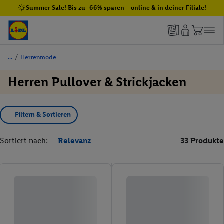
Summer Sale! Bis zu -66% sparen – online & in deiner Filiale!
/
Herrenmode
Herren Pullover & Strickjacken
Filtern & Sortieren
Sortiert nach:
Relevanz
33 Produkte