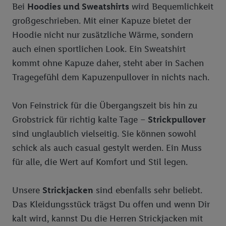
Bei
Hoodies und Sweatshirts
wird Bequemlichkeit
Diensten wiedererkannt werden, die von Dritten betrieben
großgeschrieben. Mit einer Kapuze bietet der
werden, damit wir Ihnen dort personalisierte Werbung
ausspielen können. Sie können Ihre Einwilligung speziell zur
Hoodie nicht nur zusätzliche Wärme, sondern
Nutzung der Utiq-Technologie - zusätzlich zur weiter unten
auch einen sportlichen Look. Ein Sweatshirt
erläuterten Möglichkeit, Ihre Einwilligung generell zu
kommt ohne Kapuze daher, steht aber in Sachen
widerrufen - jederzeit auch über
das Datenschutzportal von
Tragegefühl dem Kapuzenpullover in nichts nach.
Utiq („consenthub“)
oder über „Anpassen“/„Nutzung der
Telekommunikations-basierten Utiq-Technologie für digitales
Von Feinstrick für die Übergangszeit bis hin zu
Marketing“ am unteren Ende dieser Einwilligung (nur für die
Lidl-Dienste) widerrufen. Weitere Informationen finden Sie in
Grobstrick für richtig kalte Tage –
Strickpullover
den
Datenschutzbestimmungen von Utiq
.
sind unglaublich vielseitig. Sie können sowohl
Durch einen Klick auf „Ablehnen“ können Sie nur den Einsatz
schick als auch casual gestylt werden. Ein Muss
notwendiger Techniken zulassen. Durch einen Klick auf
für alle, die Wert auf Komfort und Stil legen.
„Zustimmen“ stimmen Sie allen Verarbeitungen zu sämtlichen
vorgenannten Zwecken unter Einbindung sämtlicher
Unsere
genannten Partner zu. Weitere Informationen, auch zur
Strickjacken
sind ebenfalls sehr beliebt.
Speicherdauer der Daten und zu Ihrem Recht, Ihre
Das Kleidungsstück trägst Du offen und wenn Dir
Einwilligung jederzeit mit Wirkung für die Zukunft zu
kalt wird, kannst Du die Herren Strickjacken mit
widerrufen, finden Sie in unseren
Datenschutzbestimmungen
.