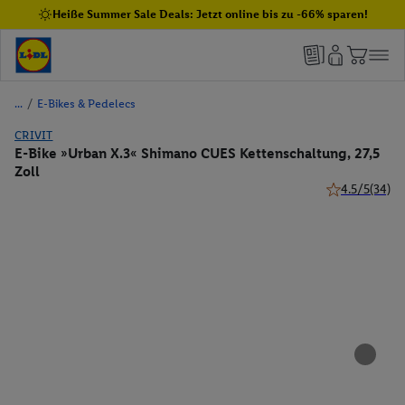
Heiße Summer Sale Deals: Jetzt online bis zu -66% sparen!
/
E-Bikes & Pedelecs
CRIVIT
E-Bike »Urban X.3« Shimano CUES Kettenschaltung, 27,5
Zoll
4.5/5
(34)
4.5 von 5 Ster