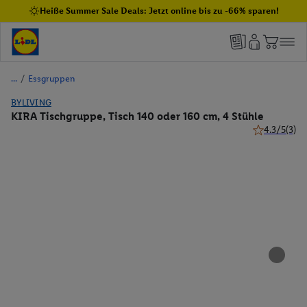
Heiße Summer Sale Deals: Jetzt online bis zu -66% sparen!
/
Essgruppen
BYLIVING
KIRA Tischgruppe, Tisch 140 oder 160 cm, 4 Stühle
4.3/5
(3)
4.3 von 5 St