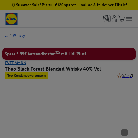
Summer Sale! Bis zu -66% sparen – online & in deiner Filiale!
/
Whisky
32a
Spare 5.95€ Versandkosten
mit Lidl Plus!
EVERMANN
Theo Black Forest Blended Whisky 40% Vol
5/5
(7)
Top Kundenbewertungen
5 von 5 St