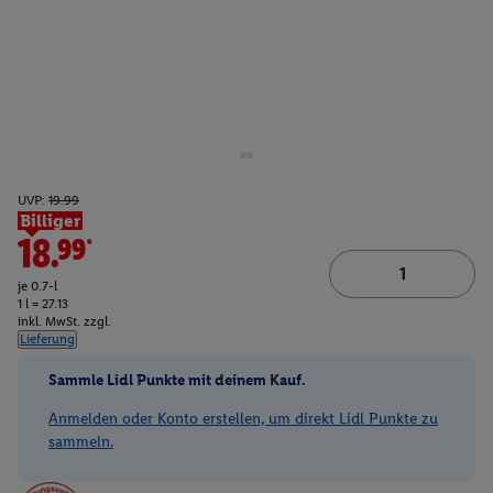
UVP:
19.99
Billiger
18.99*
je 0.7-l
1 l = 27.13
inkl. MwSt. zzgl.
Lieferung
Sammle Lidl Punkte mit deinem Kauf.
Anmelden oder Konto erstellen, um direkt Lidl Punkte zu
sammeln.