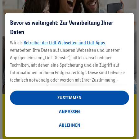
Bevor es weitergeht: Zur Verarbeitung Ihrer
Daten
Wir als
Betreiber der Lidl-Webseiten und Lidl-Apps
verarbeiten Ihre Daten auf unseren Webseiten und unserer
App (gemeinsam: „Lidl-Dienste“) mittels verschiedener
Techniken, mit denen eine Speicherung und ein Zugriff auf
Informationen in Ihrem Endgerät erfolgt. Diese sind teilweise
technisch notwendig oder werden mit Ihrer Zustimmung -
auch durch Partner (u.a.
als separat
oder gemeinsam
Verantwortliche; im Zusammenhang mit dem IAB TCF
ZUSTIMMEN
5.95 € Versand sparen³²ᵃ
insgesamt
6
Partner) - für komfortable Einstellungen, zur
Statistik-Erstellung oder für personalisierte Werbung
ANPASSEN
Jetzt zum Newsletter anmelden
innerhalb und außerhalb der Lidl-Dienste verwendet.
Datenverarbeitungen für personalisierte Werbung werden
ABLEHNEN
Gutschein sichern!
durchgeführt, um eigene Werbung auszusteuern und um