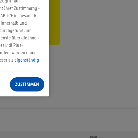
Zugriff auf
it Ihrer Zustimmung -
den
IAB TCF insgesamt
6
g innerhalb und
 durchgeführt, um
enste über die Ihnen
s Lidl Plus-
. Zudem werden einem
eser als
eigenständig
eren Diensten
Lidl-Dienste, Ihr
ZUSTIMMEN
echt - sowie Ihre
ch dem Speichern von
sogenannten
 zur Leistungs-/
ur technischen
n Ihr bestehendes Lidl