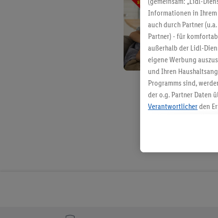
(gemeinsam: „Lidl-Diens
Informationen in Ihrem 
auch durch Partner (u.a
Partner) - für komforta
außerhalb der Lidl-Die
eigene Werbung auszust
und Ihren Haushaltsang
Programms sind, werden
der o.g. Partner Daten ü
Verantwortlicher
den Er
Die Erstellung personal
angereicherten Profilen
Kaufverhalten in den Li
genauen Standortdaten)
und/ oder dem Zugriff 
Segmenten). Im Zusamme
Erfolgsmessung der Wer
Sicherung und Optimie
Sofern Sie hier Ihre Zus