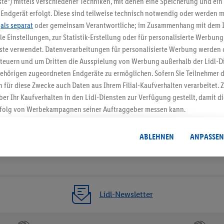
te“) mittels verschiedener Techniken, mit denen eine Speicherung und ein 
Endgerät erfolgt. Diese sind teilweise technisch notwendig oder werden m
Jetzt zum Newsletter anmel
.
als separat
oder gemeinsam Verantwortliche; im Zusammenhang mit dem 
ble Einstellungen, zur Statistik-Erstellung oder für personalisierte Werbun
Gutschein sichern!
nste verwendet. Datenverarbeitungen für personalisierte Werbung werden
euern und um Dritten die Ausspielung von Werbung außerhalb der Lidl-Di
ehörigen zugeordneten Endgeräte zu ermöglichen. Sofern Sie Teilnehmer de
 für diese Zwecke auch Daten aus Ihrem Filial-Kaufverhalten verarbeitet
ber Ihr Kaufverhalten in den Lidl-Diensten zur Verfügung gestellt, damit di
folg von Werbekampagnen seiner Auftraggeber messen kann.
isierter Werbung basiert auf der Generierung von auch mit Daten von and
. Dies umfasst die Zusammenführung von Daten (z.B. über Ihre Nutzung der 
ABLEHNEN
ANPASSEN
dl-Diensten, Informationen aus Ihrem Kundenkonto - z.B. Alter oder Geschl
 auch über verschiedene Endgeräte und Lidl-Dienste hinweg einschließli
auf Informationen auf Ihren Endgeräten zur Erstellung von Zielgruppen (
nhang mit dem Ausspielen dieser Werbung erfolgen Verarbeitungen auch
bung, zur Zielgruppenforschung, zur Entwicklung von Angeboten sowie z
Lidl-Newsletter
rung dieser Werbeausspielungen.
timmung dazu erteilen und danach ein Lidl Plus-Konto erstellen bzw. sich i