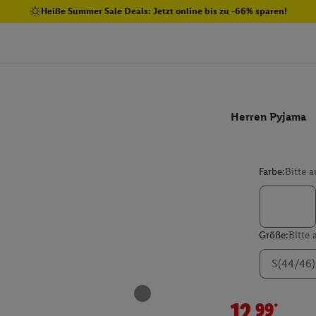
Heiße Summer Sale Deals: Jetzt online bis zu -66% sparen!
Herren Pyjama
Farbe:
Bitte 
Größe:
Bitte
S(44/46)
12.99*