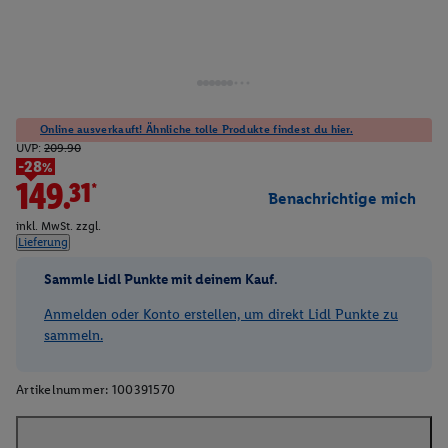
Online ausverkauft! Ähnliche tolle Produkte findest du hier.
UVP:
209.90
-28%
149.31*
Benachrichtige mich
inkl. MwSt. zzgl.
Lieferung
Sammle Lidl Punkte mit deinem Kauf.
Anmelden oder Konto erstellen, um direkt Lidl Punkte zu
sammeln.
Artikelnummer:
100391570