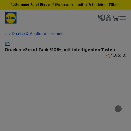
Summer Sale! Bis zu -66% sparen – online & in deiner Filiale!
/
Drucker & Multifunktionsdrucker
HP
Drucker »Smart Tank 5106«, mit intelligenten Tasten
4.3/5
(10)
4.3 von 5 Ste