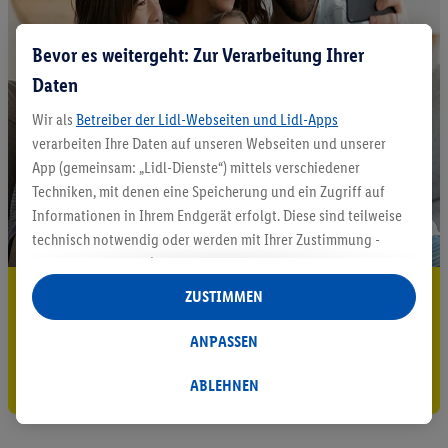
Bevor es weitergeht: Zur Verarbeitung Ihrer
Daten
Wir als
Betreiber der Lidl-Webseiten und Lidl-Apps
verarbeiten Ihre Daten auf unseren Webseiten und unserer
App (gemeinsam: „Lidl-Dienste“) mittels verschiedener
Techniken, mit denen eine Speicherung und ein Zugriff auf
Informationen in Ihrem Endgerät erfolgt. Diese sind teilweise
technisch notwendig oder werden mit Ihrer Zustimmung -
auch durch Partner (u.a.
als separat
oder gemeinsam
Verantwortliche; im Zusammenhang mit dem IAB TCF
5.95 € Versand sparen³²ᵃ
ZUSTIMMEN
insgesamt
6
Partner) - für komfortable Einstellungen, zur
Jetzt zum Newsletter anmelden
Statistik-Erstellung oder für personalisierte Werbung
ANPASSEN
innerhalb und außerhalb der Lidl-Dienste verwendet.
Gutschein sichern!
Datenverarbeitungen für personalisierte Werbung werden
ABLEHNEN
durchgeführt, um eigene Werbung auszusteuern und um
Dritten die Ausspielung von Werbung außerhalb der Lidl-