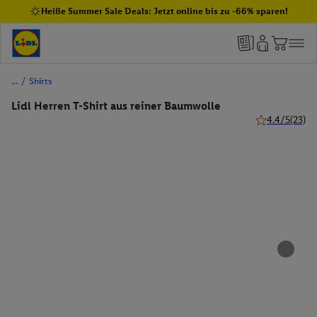
Heiße Summer Sale Deals: Jetzt online bis zu -66% sparen!
/
Shirts
Lidl Herren T-Shirt aus reiner Baumwolle
4.4/5
(23)
4.4 von 5 Ster