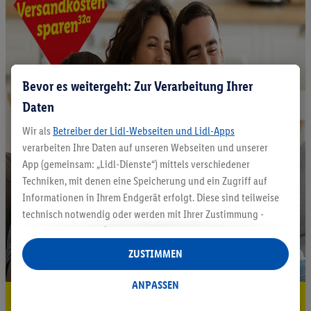
Bevor es weitergeht: Zur Verarbeitung Ihrer
Daten
Wir als
Betreiber der Lidl-Webseiten und Lidl-Apps
verarbeiten Ihre Daten auf unseren Webseiten und unserer
App (gemeinsam: „Lidl-Dienste“) mittels verschiedener
Techniken, mit denen eine Speicherung und ein Zugriff auf
Informationen in Ihrem Endgerät erfolgt. Diese sind teilweise
technisch notwendig oder werden mit Ihrer Zustimmung -
auch durch Partner (u.a.
als separat
oder gemeinsam
Verantwortliche; im Zusammenhang mit dem IAB TCF
ZUSTIMMEN
insgesamt
6
Partner) - für komfortable Einstellungen, zur
Statistik-Erstellung oder für personalisierte Werbung
ANPASSEN
innerhalb und außerhalb der Lidl-Dienste verwendet.
5.95 € Versand sparen³²ᵃ