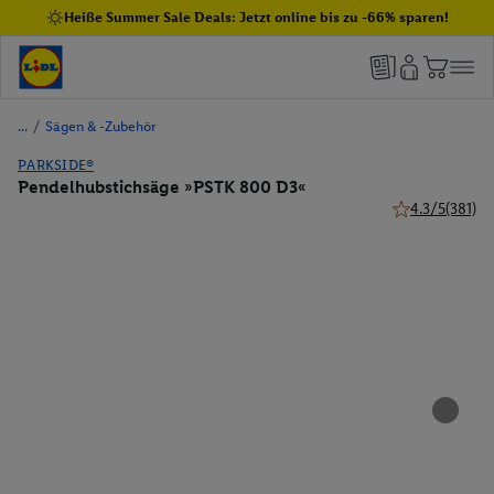
Heiße Summer Sale Deals: Jetzt online bis zu -66% sparen!
/
Sägen & -Zubehör
PARKSIDE®
Pendelhubstichsäge »PSTK 800 D3«
4.3/5
(381)
4.3 von 5 Ster