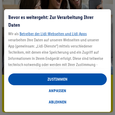
Bevor es weitergeht: Zur Verarbeitung Ihrer
Daten
Wir als
Betreiber der Lidl-Webseiten und Lidl-Apps
verarbeiten Ihre Daten auf unseren Webseiten und unserer
App (gemeinsam: „Lidl-Dienste“) mittels verschiedener
Techniken, mit denen eine Speicherung und ein Zugriff auf
Informationen in Ihrem Endgerät erfolgt. Diese sind teilweise
technisch notwendig oder werden mit Ihrer Zustimmung -
auch durch Partner (u.a.
als separat
oder gemeinsam
Verantwortliche; im Zusammenhang mit dem IAB TCF
ZUSTIMMEN
5.95 € Versand sparen³²ᵃ
insgesamt
6
Partner) - für komfortable Einstellungen, zur
Statistik-Erstellung oder für personalisierte Werbung
ANPASSEN
Jetzt zum Newsletter anmelden
innerhalb und außerhalb der Lidl-Dienste verwendet.
Datenverarbeitungen für personalisierte Werbung werden
ABLEHNEN
Gutschein sichern!
durchgeführt, um eigene Werbung auszusteuern und um
Dritten die Ausspielung von Werbung außerhalb der Lidl-