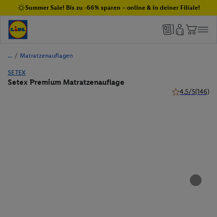
Summer Sale! Bis zu -66% sparen – online & in deiner Filiale!
/
Matratzenauflagen
SETEX
Setex Premium Matratzenauflage
4.5/5
(146)
4.5 von 5 Stern