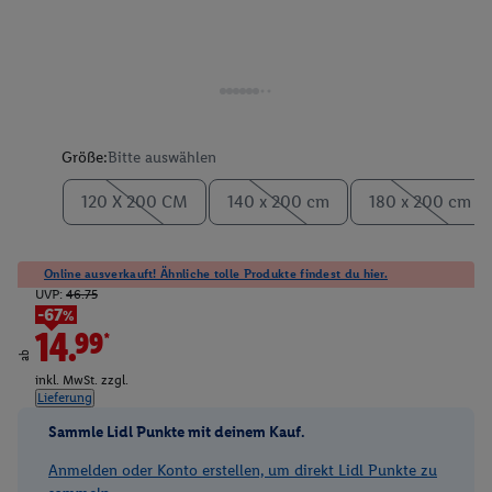
Größe:
Bitte auswählen
120 X 200 CM
140 x 200 cm
180 x 200 cm
Online ausverkauft! Ähnliche tolle Produkte findest du hier.
UVP:
46.75
-67%
14.99*
ab
inkl. MwSt. zzgl.
Lieferung
Sammle Lidl Punkte mit deinem Kauf.
Anmelden oder Konto erstellen, um direkt Lidl Punkte zu