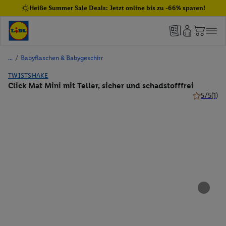
Heiße Summer Sale Deals: Jetzt online bis zu -66% sparen!
/
Babyflaschen & Babygeschirr
TWISTSHAKE
Click Mat Mini mit Teller, sicher und schadstofffrei
5/5
(1)
5 von 5 St