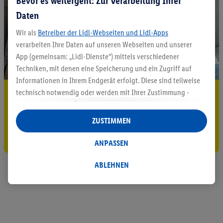
Bevor es weitergeht: Zur Verarbeitung Ihrer
Daten
Wir als
Betreiber der Lidl-Webseiten und Lidl-Apps
verarbeiten Ihre Daten auf unseren Webseiten und unserer
App (gemeinsam: „Lidl-Dienste“) mittels verschiedener
Techniken, mit denen eine Speicherung und ein Zugriff auf
Informationen in Ihrem Endgerät erfolgt. Diese sind teilweise
5.95 € Versand sparen³²ᵃ
technisch notwendig oder werden mit Ihrer Zustimmung -
auch durch Partner (u.a.
als separat
oder gemeinsam
Jetzt zum Newsletter anmelden
Verantwortliche; im Zusammenhang mit dem IAB TCF
ZUSTIMMEN
insgesamt
6
Partner) - für komfortable Einstellungen, zur
Gutschein sichern!
Statistik-Erstellung oder für personalisierte Werbung
ANPASSEN
innerhalb und außerhalb der Lidl-Dienste verwendet.
Datenverarbeitungen für personalisierte Werbung werden
ABLEHNEN
durchgeführt, um eigene Werbung auszusteuern und um
Dritten die Ausspielung von Werbung außerhalb der Lidl-
Dienste über die Ihnen und Ihren Haushaltsangehörigen
zugeordneten Endgeräte zu ermöglichen. Sofern Sie