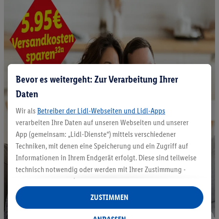
Bevor es weitergeht: Zur Verarbeitung Ihrer
Daten
Wir als
Betreiber der Lidl-Webseiten und Lidl-Apps
verarbeiten Ihre Daten auf unseren Webseiten und unserer
App (gemeinsam: „Lidl-Dienste“) mittels verschiedener
Techniken, mit denen eine Speicherung und ein Zugriff auf
Informationen in Ihrem Endgerät erfolgt. Diese sind teilweise
technisch notwendig oder werden mit Ihrer Zustimmung -
auch durch Partner (u.a.
als separat
oder gemeinsam
Verantwortliche; im Zusammenhang mit dem IAB TCF
ZUSTIMMEN
insgesamt
6
Partner) - für komfortable Einstellungen, zur
Statistik-Erstellung oder für personalisierte Werbung