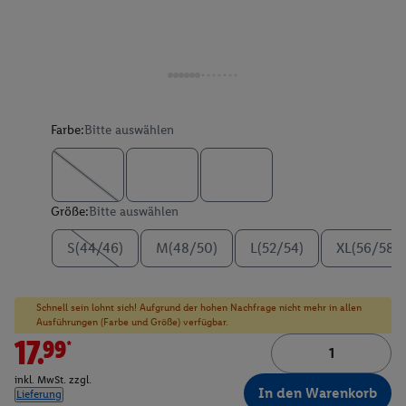
Farbe:
Bitte auswählen
Größe:
Bitte auswählen
S(44/46)
M(48/50)
L(52/54)
XL(56/58)
Schnell sein lohnt sich! Aufgrund der hohen Nachfrage nicht mehr in allen
Ausführungen (Farbe und Größe) verfügbar.
17.99*
inkl. MwSt. zzgl.
In den Warenkorb
Lieferung