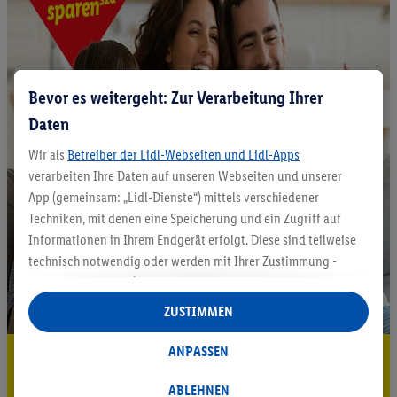
Bevor es weitergeht: Zur Verarbeitung Ihrer
Daten
Wir als
Betreiber der Lidl-Webseiten und Lidl-Apps
verarbeiten Ihre Daten auf unseren Webseiten und unserer
App (gemeinsam: „Lidl-Dienste“) mittels verschiedener
Techniken, mit denen eine Speicherung und ein Zugriff auf
Informationen in Ihrem Endgerät erfolgt. Diese sind teilweise
technisch notwendig oder werden mit Ihrer Zustimmung -
auch durch Partner (u.a.
als separat
oder gemeinsam
Verantwortliche; im Zusammenhang mit dem IAB TCF
ZUSTIMMEN
insgesamt
6
Partner) - für komfortable Einstellungen, zur
Statistik-Erstellung oder für personalisierte Werbung
ANPASSEN
5.95 € Versand sparen³²ᵃ
innerhalb und außerhalb der Lidl-Dienste verwendet.
Datenverarbeitungen für personalisierte Werbung werden
ABLEHNEN
Jetzt zum Newsletter anmelden