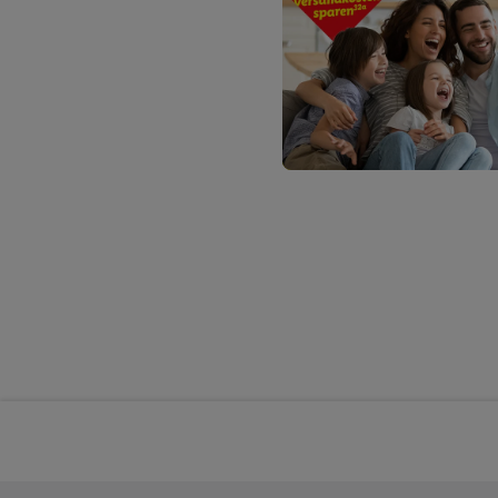
Technologie für digital
Verwendung genauer 
Zugriff auf Informa
Zielgruppen durch 
reduzierter Daten 
Auswahl personalisi
Liste der Partner