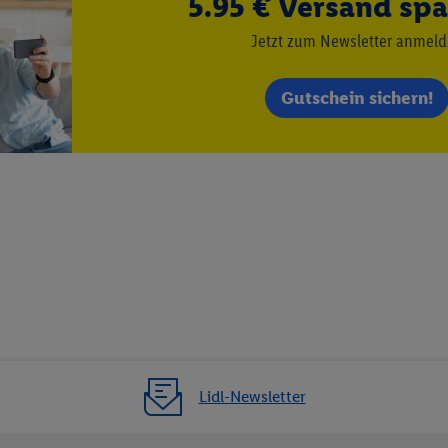
5.95 € Versand spa
es Marketing, sowie:
Jetzt zum Newsletter anmel
Standortdaten. Erstellung von Profilen für personalisierte Werbung. Spe
tionen auf einem Endgerät. Entwicklung und Verbesserung der Angebote. 
Gutschein sichern!
Statistiken oder Kombinationen von Daten aus verschiedenen Quellen. V
zur Auswahl von Werbeanzeigen. Messung der Werbeleistung. Verwendung v
erter Werbung.
 (Lieferanten)
Lidl-Newsletter