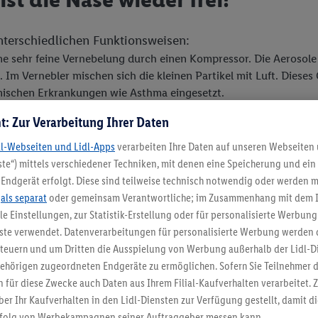
nterschiedlichen Funktionsweisen:
e sehr feine Vernebelung durch einen Kompressor. Die Aerosole g
. Im Vernebler mischen sich die kleinen Partikel mit Luft. Diese
nischen Erkrankungen wie Asthma eingesetzt.
usche kombinieren die gezielte Behandlung von Erkrankungen d
t: Zur Verarbeitung Ihrer Daten
dl-Webseiten und Lidl-Apps
verarbeiten Ihre Daten auf unseren Webseiten
n werden und die unteren sowie oberen Atemwege errei
te“) mittels verschiedener Techniken, mit denen eine Speicherung und ein 
ente, Salz oder Kräuterzusätze gelöst werden. Vielfach w
Endgerät erfolgt. Diese sind teilweise technisch notwendig oder werden m
fohlen.
.
als separat
oder gemeinsam Verantwortliche; im Zusammenhang mit dem 
ble Einstellungen, zur Statistik-Erstellung oder für personalisierte Werbun
nste verwendet. Datenverarbeitungen für personalisierte Werbung werden
euern und um Dritten die Ausspielung von Werbung außerhalb der Lidl-Di
ir?
ehörigen zugeordneten Endgeräte zu ermöglichen. Sofern Sie Teilnehmer de
 für diese Zwecke auch Daten aus Ihrem Filial-Kaufverhalten verarbeitet
ber Ihr Kaufverhalten in den Lidl-Diensten zur Verfügung gestellt, damit di
elfall wirst Du es nur in der Erkältungszeit brauchen. S
folg von Werbekampagnen seiner Auftraggeber messen kann.