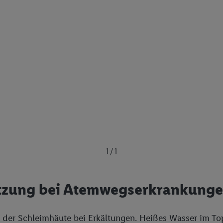
1 / 1
ützung bei Atemwegserkrankung
en der Schleimhäute bei Erkältungen. Heißes Wasser im To