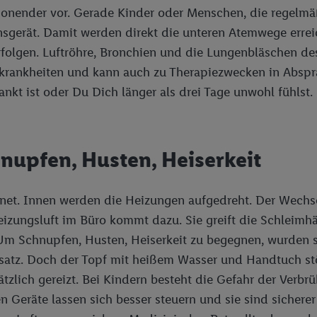
onender vor. Gerade Kinder oder Menschen, die regelmäßi
onsgerät. Damit werden direkt die unteren Atemwege erre
rfolgen. Luftröhre, Bronchien und die Lungenbläschen d
ngskrankheiten und kann auch zu Therapiezwecken in Abspr
nkt ist oder Du Dich länger als drei Tage unwohl fühlst.
nupfen, Husten, Heiserkeit
gnet. Innen werden die Heizungen aufgedreht. Der Wechse
izungsluft im Büro kommt dazu. Sie greift die Schleimh
 Um Schnupfen, Husten, Heiserkeit zu begegnen, wurden 
tz. Doch der Topf mit heißem Wasser und Handtuch stöß
ich gereizt. Bei Kindern besteht die Gefahr der Verbrüh
alen Geräte lassen sich besser steuern und sie sind sich