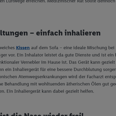
en Luftwege erreichen. Medizinischer Rat sollte dennoc
ltungen – einfach inhalieren
weiches
Kissen
auf dem Sofa – eine ideale Mischung bei 
r vor. Ein Inhalator leistet da gute Dienste und ist ein
ktionaler Vernebler im Hause ist. Das Gerät kann gezielt h
n ein Inhaliergerät für eine bessere Durchblutung sorgen.
 chronischen Atemwegserkrankungen wird der Facharzt en
eine Behandlung mit wohltuenden ätherischen Ölen gut 
n. Ein Inhaliergerät kann dabei gezielt helfen.
st die Nase wieder frei!