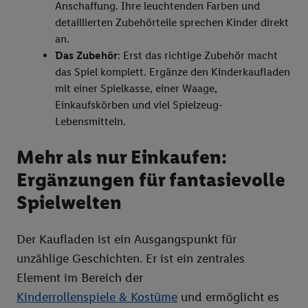
Werbung und Erfolgsmessung:
Anschaffung. Ihre leuchtenden Farben und
Gewährleistung der Sicherheit, Verhinderung und Aufdeckung
detaillierten Zubehörteile sprechen Kinder direkt
von Betrug und Fehlerbehebung, Bereitstellung und Anzeige
an.
von Werbung und Inhalten, Abgleichung und Kombination
Das Zubehör
: Erst das richtige Zubehör macht
von Daten aus unterschiedlichen Quellen, Verknüpfung
das Spiel komplett. Ergänze den Kinderkaufladen
verschiedener Endgeräte, Identifikation von Geräten anhand
mit einer Spielkasse, einer Waage,
automatisch übermittelter Informationen, Messung des
Einkaufskörben und viel Spielzeug-
Erfolgs von Werbekampagnen durch TTD und Nutzung der
Lebensmitteln.
Telekommunikations-basierten Utiq-Technologie für digitales
Mehr als nur Einkaufen:
Marketing, sowie:
Ergänzungen für fantasievolle
Verwendung genauer Standortdaten. Erstellung von
Profilen für personalisierte Werbung. Speichern von oder
Spielwelten
Zugriff auf Informationen auf einem Endgerät.
Entwicklung und Verbesserung der Angebote. Analyse
Der Kaufladen ist ein Ausgangspunkt für
von Zielgruppen durch Statistiken oder Kombinationen
unzählige Geschichten. Er ist ein zentrales
von Daten aus verschiedenen Quellen. Verwendung
reduzierter Daten zur Auswahl von Werbeanzeigen.
Element im Bereich der
Messung der Werbeleistung. Verwendung von Profilen
Kinderrollenspiele & Kostüme
und ermöglicht es
zur Auswahl personalisierter Werbung.