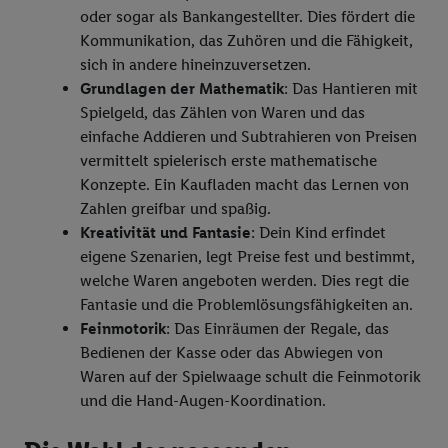
uns und einem der anderen oben genannten Partner auch Ihre
oder sogar als Bankangestellter. Dies fördert die
in einen Hashwert umgewandelte E-Mail-Adresse in
Kommunikation, das Zuhören und die Fähigkeit,
gemeinsamer Verantwortlichkeit verarbeitet.
sich in andere hineinzuversetzen.
Zudem erlauben Sie uns, der Utiq SA/NV („Utiq“) und
Grundlagen der Mathematik
: Das Hantieren mit
Ihrem
Telekommunikationsnetzbetreiber
, die Utiq-Technologie
Spielgeld, das Zählen von Waren und das
in den Lidl-Diensten einzusetzen. Utiq prüft zunächst anhand
einfache Addieren und Subtrahieren von Preisen
Ihrer IP-Adresse, ob die Technologie für Sie verfügbar ist.
vermittelt spielerisch erste mathematische
Wenn das der Fall ist, gibt Utiq Ihre IP-Adresse an Ihren
Konzepte. Ein Kaufladen macht das Lernen von
Netzbetreiber weiter, der anhand der IP-Adresse und einer
Zahlen greifbar und spaßig.
Kundenkonto-Referenz, wie z.B. Ihrer Mobilfunknummer, eine
Kreativität und Fantasie
: Dein Kind erfindet
Kennung für Utiq erstellt. Wir werden diese Kennung
eigene Szenarien, legt Preise fest und bestimmt,
verwenden, um Sie wiederzuerkennen und Erkenntnisse über
welche Waren angeboten werden. Dies regt die
Ihr Nutzungsverhalten in den Lidl-Diensten zu erfassen.
Fantasie und die Problemlösungsfähigkeiten an.
Insbesondere können Sie mittels dieser Technologie auch auf
Feinmotorik
: Das Einräumen der Regale, das
Diensten wiedererkannt werden, die von Dritten betrieben
Bedienen der Kasse oder das Abwiegen von
werden, damit wir Ihnen dort personalisierte Werbung
Waren auf der Spielwaage schult die Feinmotorik
ausspielen können. Sie können Ihre Einwilligung speziell zur
und die Hand-Augen-Koordination.
Nutzung der Utiq-Technologie - zusätzlich zur weiter unten
erläuterten Möglichkeit, Ihre Einwilligung generell zu