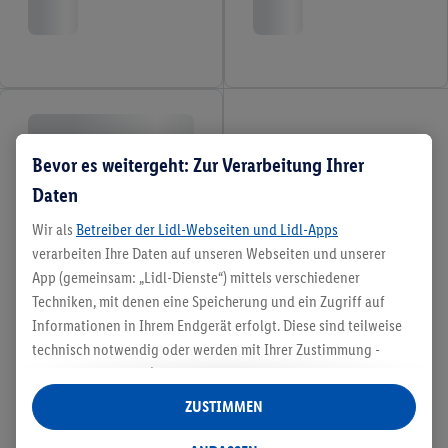
Bevor es weitergeht: Zur Verarbeitung Ihrer
Daten
Wir als
Betreiber der Lidl-Webseiten und Lidl-Apps
verarbeiten Ihre Daten auf unseren Webseiten und unserer
App (gemeinsam: „Lidl-Dienste“) mittels verschiedener
Techniken, mit denen eine Speicherung und ein Zugriff auf
Informationen in Ihrem Endgerät erfolgt. Diese sind teilweise
technisch notwendig oder werden mit Ihrer Zustimmung -
auch durch Partner (u.a.
als separat
oder gemeinsam
Verantwortliche; im Zusammenhang mit dem IAB TCF
ZUSTIMMEN
insgesamt
6
Partner) - für komfortable Einstellungen, zur
Statistik-Erstellung oder für personalisierte Werbung