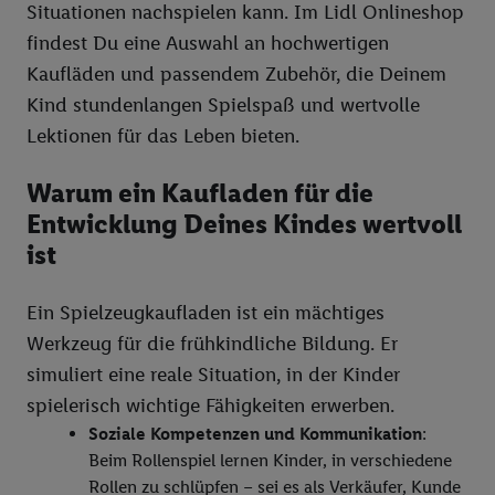
Standortdaten) auch über verschiedene Endgeräte und Lidl-
Situationen nachspielen kann. Im Lidl Onlineshop
Dienste hinweg einschließlich dem Speichern von und/ oder
findest Du eine Auswahl an hochwertigen
dem Zugriff auf Informationen auf Ihren Endgeräten zur
Kaufläden und passendem Zubehör, die Deinem
Erstellung von Zielgruppen (sogenannten Segmenten). Im
Kind stundenlangen Spielspaß und wertvolle
Zusammenhang mit dem Ausspielen dieser Werbung erfolgen
Lektionen für das Leben bieten.
Verarbeitungen auch zur Leistungs-/ Erfolgsmessung der
Werbung, zur Zielgruppenforschung, zur Entwicklung von
Warum ein Kaufladen für die
Angeboten sowie zur technischen Sicherung und Optimierung
dieser Werbeausspielungen.
Entwicklung Deines Kindes wertvoll
Sofern Sie hier Ihre Zustimmung dazu erteilen und danach ein
ist
Lidl Plus-Konto erstellen bzw. sich in Ihr bestehendes Lidl
Plus-Konto einloggen, kann darüber hinaus auch Ihre dort
Ein Spielzeugkaufladen ist ein mächtiges
angegebene E-Mail-Adresse von uns in gemeinsamer
Werkzeug für die frühkindliche Bildung. Er
Verantwortlichkeit mit einem der oben genannten Partner
simuliert eine reale Situation, in der Kinder
verwendet werden, um daraus eine spezielle Online-Kennung
zu erstellen (die sogenannte EUID), die wir sodann ähnlich wie
spielerisch wichtige Fähigkeiten erwerben.
die sogleich beschriebene Utiq-Kennung verwenden können,
Soziale Kompetenzen und Kommunikation
:
um Sie in von Dritten betriebenen Diensten zu erkennen und
Beim Rollenspiel lernen Kinder, in verschiedene
Ihnen personalisierte Werbung auszuspielen. Hierzu wird von
Rollen zu schlüpfen – sei es als Verkäufer, Kunde