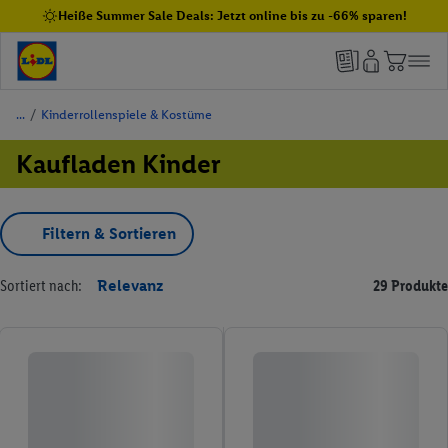
Heiße Summer Sale Deals: Jetzt online bis zu -66% sparen!
/
Kinderrollenspiele & Kostüme
Kaufladen Kinder
Filtern & Sortieren
Sortiert nach:
Relevanz
29 Produkte