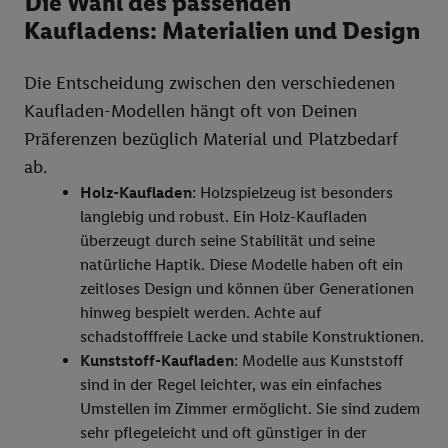
Die Wahl des passenden
widerrufen - jederzeit auch über
das Datenschutzportal von
Kaufladens: Materialien und Design
Utiq („consenthub“)
oder über „Anpassen“/„Nutzung der
Telekommunikations-basierten Utiq-Technologie für digitales
Die Entscheidung zwischen den verschiedenen
Marketing“ am unteren Ende dieser Einwilligung (nur für die
Kaufladen-Modellen hängt oft von Deinen
Lidl-Dienste) widerrufen. Weitere Informationen finden Sie in
Präferenzen bezüglich Material und Platzbedarf
den
Datenschutzbestimmungen von Utiq
.
Durch einen Klick auf „Ablehnen“ können Sie nur den Einsatz
ab.
notwendiger Techniken zulassen. Durch einen Klick auf
Holz-Kaufladen
: Holzspielzeug ist besonders
„Zustimmen“ stimmen Sie allen Verarbeitungen zu sämtlichen
langlebig und robust. Ein Holz-Kaufladen
vorgenannten Zwecken unter Einbindung sämtlicher
überzeugt durch seine Stabilität und seine
genannten Partner zu. Weitere Informationen, auch zur
natürliche Haptik. Diese Modelle haben oft ein
Speicherdauer der Daten und zu Ihrem Recht, Ihre
zeitloses Design und können über Generationen
Einwilligung jederzeit mit Wirkung für die Zukunft zu
hinweg bespielt werden. Achte auf
widerrufen, finden Sie in unseren
Datenschutzbestimmungen
.
schadstofffreie Lacke und stabile Konstruktionen.
Die Impressen finden Sie hier.
Unter „Anpassen“ können Sie
Kunststoff-Kaufladen
: Modelle aus Kunststoff
einzelne Verwendungszwecke oder Partner zulassen; das gilt
sind in der Regel leichter, was ein einfaches
auch für die nachfolgend schlagwortartig benannten Zwecke
Umstellen im Zimmer ermöglicht. Sie sind zudem
und Funktionen im Rahmen des Einsatzes des IAB TCF für
sehr pflegeleicht und oft günstiger in der