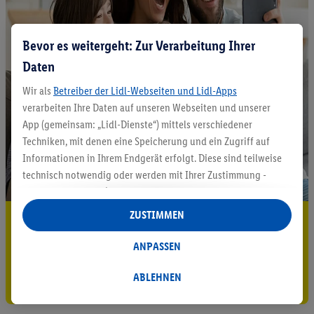
Bevor es weitergeht: Zur Verarbeitung Ihrer
Daten
Wir als
Betreiber der Lidl-Webseiten und Lidl-Apps
verarbeiten Ihre Daten auf unseren Webseiten und unserer
App (gemeinsam: „Lidl-Dienste“) mittels verschiedener
Techniken, mit denen eine Speicherung und ein Zugriff auf
Informationen in Ihrem Endgerät erfolgt. Diese sind teilweise
technisch notwendig oder werden mit Ihrer Zustimmung -
auch durch Partner (u.a.
als separat
oder gemeinsam
Verantwortliche; im Zusammenhang mit dem IAB TCF
ZUSTIMMEN
5.95 € Versand sparen³²ᵃ
insgesamt
6
Partner) - für komfortable Einstellungen, zur
Statistik-Erstellung oder für personalisierte Werbung
Jetzt zum Newsletter anmelden
ANPASSEN
innerhalb und außerhalb der Lidl-Dienste verwendet.
Datenverarbeitungen für personalisierte Werbung werden
ABLEHNEN
Gutschein sichern!
durchgeführt, um eigene Werbung auszusteuern und um
Dritten die Ausspielung von Werbung außerhalb der Lidl-