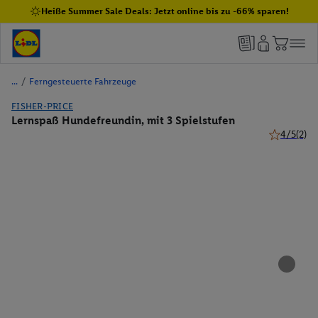
Heiße Summer Sale Deals: Jetzt online bis zu -66% sparen!
/
Ferngesteuerte Fahrzeuge
FISHER-PRICE
Lernspaß Hundefreundin, mit 3 Spielstufen
4/5
(2)
4 von 5 Ste