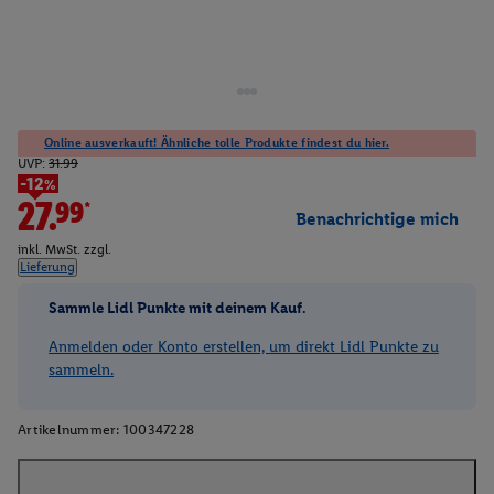
Online ausverkauft! Ähnliche tolle Produkte findest du hier.
UVP:
31.99
-12%
27.99*
Benachrichtige mich
inkl. MwSt. zzgl.
Lieferung
Sammle Lidl Punkte mit deinem Kauf.
Anmelden oder Konto erstellen, um direkt Lidl Punkte zu
sammeln.
Artikelnummer:
100347228