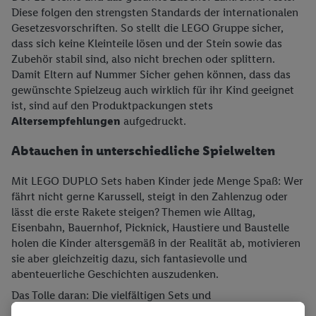
Diese folgen den strengsten Standards der internationalen
Gesetzesvorschriften. So stellt die LEGO Gruppe sicher,
dass sich keine Kleinteile lösen und der Stein sowie das
Zubehör stabil sind, also nicht brechen oder splittern.
Damit Eltern auf Nummer Sicher gehen können, dass das
gewünschte Spielzeug auch wirklich für ihr Kind geeignet
ist, sind auf den Produktpackungen stets
Altersempfehlungen
aufgedruckt.
Abtauchen in unterschiedliche Spielwelten
Mit LEGO DUPLO Sets haben Kinder jede Menge Spaß: Wer
fährt nicht gerne Karussell, steigt in den Zahlenzug oder
lässt die erste Rakete steigen? Themen wie Alltag,
Eisenbahn, Bauernhof, Picknick, Haustiere und Baustelle
holen die Kinder altersgemäß in der Realität ab, motivieren
sie aber gleichzeitig dazu, sich fantasievolle und
abenteuerliche Geschichten auszudenken.
Das Tolle daran: Die vielfältigen Sets und
abwechslungsreichen Themenwelten sind beliebig