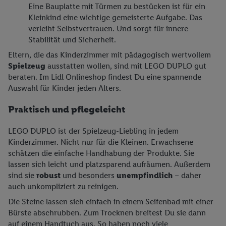
Eine Bauplatte mit Türmen zu bestücken ist für ein
Angeboten sowie zur technischen Sicherung und Optimierung
Kleinkind eine wichtige gemeisterte Aufgabe. Das
dieser Werbeausspielungen.
verleiht Selbstvertrauen. Und sorgt für innere
Sofern Sie hier Ihre Zustimmung dazu erteilen und danach ein
Stabilität und Sicherheit.
Lidl Plus-Konto erstellen bzw. sich in Ihr bestehendes Lidl
Eltern, die das Kinderzimmer mit pädagogisch wertvollem
Plus-Konto einloggen, kann darüber hinaus auch Ihre dort
Spielzeug
ausstatten wollen, sind mit LEGO DUPLO gut
angegebene E-Mail-Adresse von uns in gemeinsamer
beraten. Im Lidl Onlineshop findest Du eine spannende
Verantwortlichkeit mit einem der oben genannten Partner
Auswahl für Kinder jeden Alters.
verwendet werden, um daraus eine spezielle Online-Kennung
zu erstellen (die sogenannte EUID), die wir sodann ähnlich wie
Praktisch und pflegeleicht
die sogleich beschriebene Utiq-Kennung verwenden können,
um Sie in von Dritten betriebenen Diensten zu erkennen und
LEGO DUPLO ist der Spielzeug-Liebling in jedem
Kinderzimmer. Nicht nur für die Kleinen. Erwachsene
Ihnen personalisierte Werbung auszuspielen. Hierzu wird von
schätzen die einfache Handhabung der Produkte. Sie
uns und einem der anderen oben genannten Partner auch Ihre
lassen sich leicht und platzsparend aufräumen. Außerdem
in einen Hashwert umgewandelte E-Mail-Adresse in
sind sie
robust
und besonders
unempfindlich
– daher
gemeinsamer Verantwortlichkeit verarbeitet.
auch unkompliziert zu reinigen.
Zudem erlauben Sie uns, der Utiq SA/NV („Utiq“) und
Die Steine lassen sich einfach in einem Seifenbad mit einer
Ihrem
Telekommunikationsnetzbetreiber
, die Utiq-Technologie
Bürste abschrubben. Zum Trocknen breitest Du sie dann
in den Lidl-Diensten einzusetzen. Utiq prüft zunächst anhand
auf einem Handtuch aus. So haben noch viele