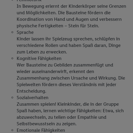
Teilnehmer des Lidl Plus-Programms sind, werden für diese
In Bewegung erlernt der Kinderkörper seine Grenzen
Zwecke auch Daten aus Ihrem Filial-Kaufverhalten verarbeitet.
und Möglichkeiten. Die Bausteine fördern die
Zudem werden einem der o.g. Partner Daten über Ihr
Koordination von Hand und Augen und verbessern
Kaufverhalten in den Lidl-Diensten zur Verfügung gestellt,
physische Fertigkeiten – Stein für Stein.
damit dieser als
eigenständig Verantwortlicher
den Erfolg von
Sprache
Kinder lassen ihr Spielzeug sprechen, schlüpfen in
Werbekampagnen seiner Auftraggeber messen kann.
verschiedene Rollen und haben Spaß daran, Dinge
Die Erstellung personalisierter Werbung basiert auf der
zum Leben zu erwecken.
Generierung von auch mit Daten von anderen Diensten
Kognitive Fähigkeiten
angereicherten Profilen. Dies umfasst die Zusammenführung
Wer Bausteine zu Gebilden zusammenfügt und
von Daten (z.B. über Ihre Nutzung der Lidl-Dienste, Ihr
wieder auseinanderwirft, erkennt den
Kaufverhalten in den Lidl-Diensten, Informationen aus Ihrem
Zusammenhang zwischen Ursache und Wirkung. Die
Kundenkonto - z.B. Alter oder Geschlecht - sowie Ihre genauen
Spielwelten fördern dieses Verständnis mit jeder
Standortdaten) auch über verschiedene Endgeräte und Lidl-
Entscheidung.
Dienste hinweg einschließlich dem Speichern von und/ oder
Sozialverhalten
dem Zugriff auf Informationen auf Ihren Endgeräten zur
Zusammen spielen! Kleinkinder, die in der Gruppe
Erstellung von Zielgruppen (sogenannten Segmenten). Im
Spaß haben, lernen wichtige Fähigkeiten: Etwa, sich
abzuwechseln, zu teilen oder Empathie und
Zusammenhang mit dem Ausspielen dieser Werbung erfolgen
Selbstbewusstsein zu zeigen.
Verarbeitungen auch zur Leistungs-/ Erfolgsmessung der
Emotionale Fähigkeiten
Werbung, zur Zielgruppenforschung, zur Entwicklung von