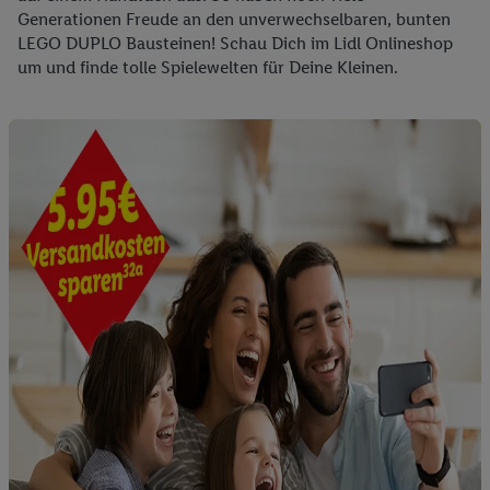
Ihrer IP-Adresse, ob die Technologie für Sie verfügbar ist.
Generationen Freude an den unverwechselbaren, bunten
Wenn das der Fall ist, gibt Utiq Ihre IP-Adresse an Ihren
LEGO DUPLO Bausteinen! Schau Dich im Lidl Onlineshop
Netzbetreiber weiter, der anhand der IP-Adresse und einer
um und finde tolle Spielewelten für Deine Kleinen.
Kundenkonto-Referenz, wie z.B. Ihrer Mobilfunknummer, eine
Kennung für Utiq erstellt. Wir werden diese Kennung
verwenden, um Sie wiederzuerkennen und Erkenntnisse über
Ihr Nutzungsverhalten in den Lidl-Diensten zu erfassen.
Insbesondere können Sie mittels dieser Technologie auch auf
Diensten wiedererkannt werden, die von Dritten betrieben
werden, damit wir Ihnen dort personalisierte Werbung
ausspielen können. Sie können Ihre Einwilligung speziell zur
Nutzung der Utiq-Technologie - zusätzlich zur weiter unten
erläuterten Möglichkeit, Ihre Einwilligung generell zu
widerrufen - jederzeit auch über
das Datenschutzportal von
Utiq („consenthub“)
oder über „Anpassen“/„Nutzung der
Telekommunikations-basierten Utiq-Technologie für digitales
Marketing“ am unteren Ende dieser Einwilligung (nur für die
Lidl-Dienste) widerrufen. Weitere Informationen finden Sie in
den
Datenschutzbestimmungen von Utiq
.