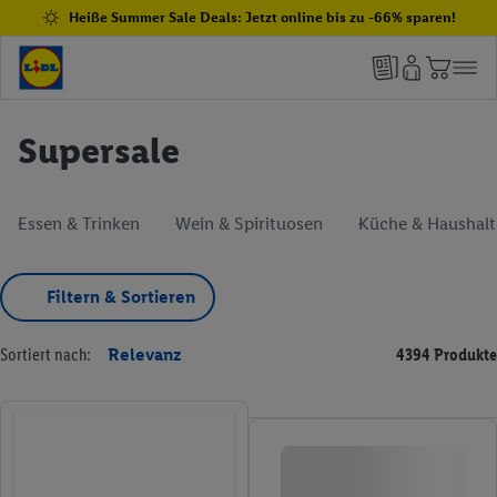
Heiße Summer Sale Deals: Jetzt online bis zu -66% sparen!
Supersale
Essen & Trinken
Wein & Spirituosen
Küche & Haushalt
Filtern & Sortieren
Sortiert nach:
Relevanz
4394 Produkte