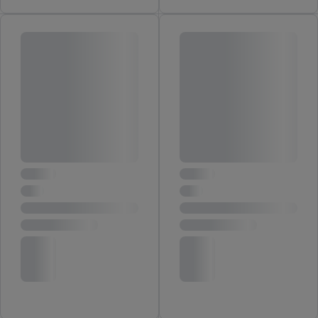
von Zielgruppen durch Statistiken oder Kombinationen
von Daten aus verschiedenen Quellen. Verwendung
reduzierter Daten zur Auswahl von Werbeanzeigen.
Messung der Werbeleistung. Verwendung von Profilen
zur Auswahl personalisierter Werbung.
Liste der Partner (Lieferanten)