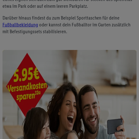
zugeordneten Endgeräte zu ermöglichen. Sofern Sie
etwa im Park oder auf einem leeren Parkplatz.
Teilnehmer des Lidl Plus-Programms sind, werden für diese
Darüber hinaus findest du zum Beispiel Sporttaschen für deine
Zwecke auch Daten aus Ihrem Filial-Kaufverhalten verarbeitet.
Fußballbekleidung
oder kannst dein Fußballtor im Garten zusätzlich
Zudem werden einem der o.g. Partner Daten über Ihr
mit Befestigungssets stabilisieren.
Kaufverhalten in den Lidl-Diensten zur Verfügung gestellt,
damit dieser als
eigenständig Verantwortlicher
den Erfolg von
Werbekampagnen seiner Auftraggeber messen kann.
Die Erstellung personalisierter Werbung basiert auf der
Generierung von auch mit Daten von anderen Diensten
angereicherten Profilen. Dies umfasst die Zusammenführung
von Daten (z.B. über Ihre Nutzung der Lidl-Dienste, Ihr
Kaufverhalten in den Lidl-Diensten, Informationen aus Ihrem
Kundenkonto - z.B. Alter oder Geschlecht - sowie Ihre genauen
Standortdaten) auch über verschiedene Endgeräte und Lidl-
Dienste hinweg einschließlich dem Speichern von und/ oder
dem Zugriff auf Informationen auf Ihren Endgeräten zur
Erstellung von Zielgruppen (sogenannten Segmenten). Im
Zusammenhang mit dem Ausspielen dieser Werbung erfolgen
Verarbeitungen auch zur Leistungs-/ Erfolgsmessung der