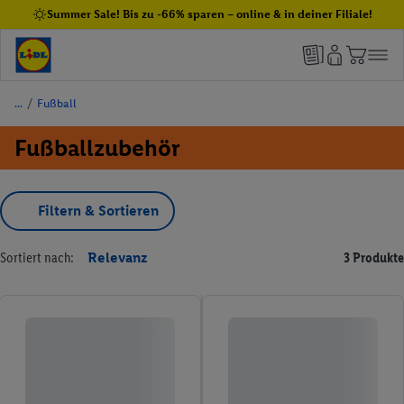
Summer Sale! Bis zu -66% sparen – online & in deiner Filiale!
/
Fußball
Fußballzubehör
Filtern & Sortieren
Sortiert nach:
Relevanz
3 Produkte