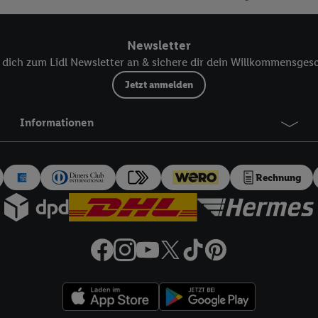
eitere Informationen, auch zur Speicherdauer der Daten und zu Ihrem Rech
ür die Zukunft zu widerrufen, finden Sie in unseren
Datenschutzbestimmu
npassen“ können Sie einzelne Verwendungszwecke oder Partner zulassen; d
Newsletter
artig benannten Zwecke und Funktionen im Rahmen des Einsatzes des IA
dich zum Lidl Newsletter an & sichere dir dein Willkommensges
Jetzt anmelden
herheit, Verhinderung und Aufdeckung von Betrug und Fehlerbehebung, Be
d Inhalten, Abgleichung und Kombination von Daten aus unterschiedlich
ner Endgeräte, Identifikation von Geräten anhand automatisch übermittel
Informationen
on Werbekampagnen durch TTD und Nutzung der Telekommunikations-basie
es Marketing, sowie:
Rechnung
Standortdaten. Erstellung von Profilen für personalisierte Werbung. Spe
tionen auf einem Endgerät. Entwicklung und Verbesserung der Angebote. 
Statistiken oder Kombinationen von Daten aus verschiedenen Quellen. V
zur Auswahl von Werbeanzeigen. Messung der Werbeleistung. Verwendung v
erter Werbung.
 (Lieferanten)