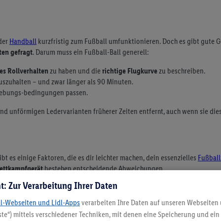
der
Handball
kurzfristig zum Fußball umfunktionieren. Doch es gibt gute 
ten gefragt
. Darum muss ein Fußball-Ball generell:
es Rollverhalten
zu haben und die
richtige Flugkurve
zu beschreiben.
uszuhalten – und zwar länger als 90 Minuten.
gebungs-bedingungen passen.
d unförmigen Ledervarianten früherer Zeiten entfernt, auch wenn sie die
bt es einige Faktoren, die es dir leichter machen, dein essenzielles
Fußbal
Wettkampfgerät
bestehen entscheidende Abweichungen.
t: Zur Verarbeitung Ihrer Daten
 mit einem Umfang von 68 bis 70 cm ist Wettkampfniveau, die Stufen 1 und 2
dl-Webseiten und Lidl-Apps
verarbeiten Ihre Daten auf unseren Webseiten
ür Fußbälle. Die Kunststoffe sind wasserabweisend und strapazierfähig. Zud
te“) mittels verschiedener Techniken, mit denen eine Speicherung und ein 