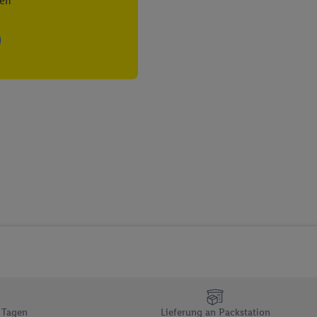
zielle Online-Kennung
Kennung verwenden
ung auszuspielen.
 umgewandelte E-Mail-
 Utiq-Technologie in
 Sie verfügbar ist.
dresse und einer
en diese Kennung
nsten zu erfassen.
 von Dritten betrieben
gung speziell zur
ung generell zu
en“/„Nutzung der
inwilligung (nur für
von Utiq
.
ch einen Klick auf
ndung sämtlicher
 Tagen
Lieferung an Packstation