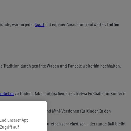
Gründe, warum jeder
Sport
mit eigener Ausrüstung aufwartet.
Treffen
se Tradition durch genähte Waben und Paneele weiterhin hochhalten.
lzubehör
zu finden. Dabei unterscheiden sich etwa Fußbälle für Kinder in
 mit 50 bis 56 cm Umfang sind Mini-Versionen für Kinder. In den
 und unserer App
em ist insbe-sondere Polyurethan sehr elastisch – der runde Ball bleibt
Zugriff auf