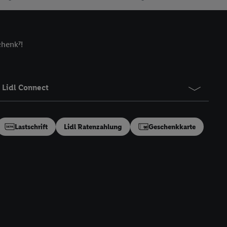
t, Ihre Einwilligung
ngen
.
Die Impressen
as gilt auch für die
B TCF für Werbung und
chenk⁷!
reitstellung und
en Quellen,
ter Informationen,
Lidl Connect
rten Utiq-
Lastschrift
Lidl Ratenzahlung
Geschenkkarte
ichern von oder
Analyse von
erwendung
on Profilen zur