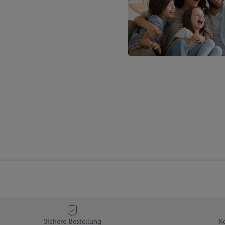
Verantwortlichkeit mit
zu erstellen (die sogen
können, um Sie in von 
Hierzu wird von uns un
Adresse in gemeinsamer 
Zudem erlauben Sie uns,
den Lidl-Diensten einzus
Wenn das der Fall ist, g
Kundenkonto-Referenz, 
verwenden, um Sie wied
Insbesondere können Sie
werden, damit wir Ihnen
Nutzung der Utiq-Techno
widerrufen - jederzeit 
Telekommunikations-basi
die Lidl-Dienste) wider
Durch einen Klick auf „
„Zustimmen“ stimmen Si
Sichere Bestellung
K