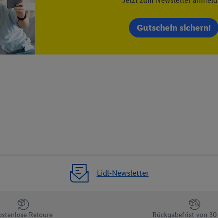
 einem der oben genannten Partner verwendet werden, um daraus eine spe
annte EUID), die wir sodann ähnlich wie die sogleich beschriebene Utiq-
Gutschein sichern!
Dritten betriebenen Diensten zu erkennen und Ihnen personalisierte Werb
d einem der anderen oben genannten Partner auch Ihre in einen Hashwert
Verantwortlichkeit verarbeitet.
 der Utiq SA/NV („Utiq“) und Ihrem
Telekommunikationsnetzbetreiber
, die
etzen. Utiq prüft zunächst anhand Ihrer IP-Adresse, ob die Technologie für
ibt Utiq Ihre IP-Adresse an Ihren Netzbetreiber weiter, der anhand der IP-A
wie z.B. Ihrer Mobilfunknummer, eine Kennung für Utiq erstellt. Wir werd
erzuerkennen und Erkenntnisse über Ihr Nutzungsverhalten in den Lidl-Die
 mittels dieser Technologie auch auf Diensten wiedererkannt werden, die
 dort personalisierte Werbung ausspielen können. Sie können Ihre Einwilli
logie - zusätzlich zur weiter unten erläuterten Möglichkeit, Ihre Einwillig
auch über
das Datenschutzportal von Utiq („consenthub“)
oder über „Anpass
erten Utiq-Technologie für digitales Marketing“ am unteren Ende dieser E
Lidl-Newsletter
rufen. Weitere Informationen finden Sie in den
Datenschutzbestimmungen 
Ablehnen“ können Sie nur den Einsatz notwendiger Techniken zulassen. Dur
e allen Verarbeitungen zu sämtlichen vorgenannten Zwecken unter Einbi
ostenlose Retoure
Rückgabefrist von 30