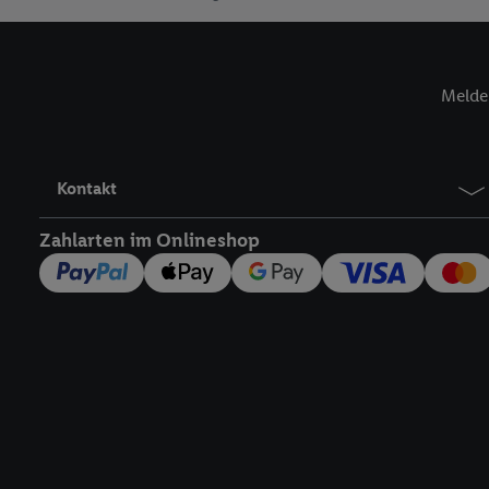
genannten Partner zu. W
jederzeit mit Wirkung f
finden Sie hier.
Unter „A
nachfolgend schlagwort
Melde 
Erfolgsmessung:
Gewährleistung der Sic
Anzeige von Werbung un
Verknüpfung verschiede
Kontakt
Messung des Erfolgs v
Technologie für digital
Zahlarten im Onlineshop
Verwendung genauer 
Zugriff auf Informa
Zielgruppen durch 
reduzierter Daten 
Auswahl personalisi
Liste der Partner