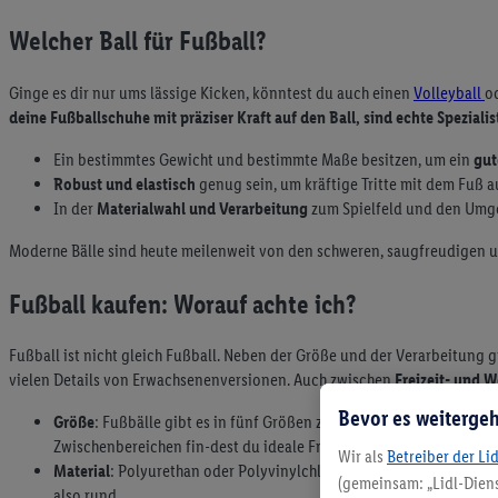
Welcher Ball für Fußball?
Ginge es dir nur ums lässige Kicken, könntest du auch einen
Volleyball
o
deine Fußballschuhe mit präziser Kraft auf den Ball, sind echte Spezialis
Ein bestimmtes Gewicht und bestimmte Maße besitzen, um ein
gut
Robust und elastisch
genug sein, um kräftige Tritte mit dem Fuß a
In der
Materialwahl und Verarbeitung
zum Spielfeld und den Um
Moderne Bälle sind heute meilenweit von den schweren, saugfreudigen un
Fußball kaufen: Worauf achte ich?
Fußball ist nicht gleich Fußball. Neben der Größe und der Verarbeitung gi
vielen Details von Erwachsenenversionen. Auch zwischen
Freizeit- und 
Bevor es weitergeh
Größe
: Fußbälle gibt es in fünf Größen zwischen 1 und 5. Stufe 5
Zwischenbereichen fin-dest du ideale Freizeitbälle.
Wir als
Betreiber der Li
Material
: Polyurethan oder Polyvinylchlorid (PVC) sind Standard f
(gemeinsam: „Lidl-Diens
also rund.