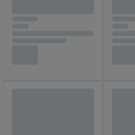
Adresse in gemeinsamer 
Zudem erlauben Sie uns,
den Lidl-Diensten einzus
Wenn das der Fall ist, g
Kundenkonto-Referenz, 
verwenden, um Sie wied
Insbesondere können Sie
werden, damit wir Ihnen
Nutzung der Utiq-Techno
widerrufen - jederzeit 
Telekommunikations-basi
die Lidl-Dienste) wider
Durch einen Klick auf „
„Zustimmen“ stimmen Si
genannten Partner zu. W
jederzeit mit Wirkung f
finden Sie hier.
Unter „A
nachfolgend schlagwort