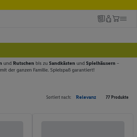
n
und
Rutschen
bis zu
Sandkästen
und
Spielhäusern
–
mit der ganzen Familie. Spielspaß garantiert!
Sortiert nach:
Relevanz
77 Produkte