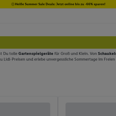
Heiße Summer Sale Deals: Jetzt online bis zu -66% sparen!
st Du tolle
Gartenspielgeräte
für Groß und Klein. Von
Schaukel
t zu Lidl-Preisen und erlebe unvergessliche Sommertage im Freien 