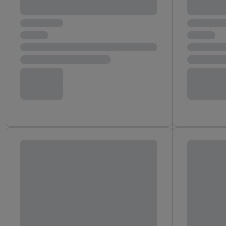
Erfolgsmessung:
Gewährleistung der Sic
Anzeige von Werbung un
Verknüpfung verschiede
Messung des Erfolgs v
Technologie für digital
Verwendung genauer 
Zugriff auf Informa
Zielgruppen durch 
reduzierter Daten 
Auswahl personalisi
Liste der Partner