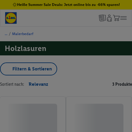
Heiße Summer Sale Deals: Jetzt online bis zu -66% sparen!
/
Malerbedarf
Holzlasuren
Filtern & Sortieren
Sortiert nach:
Relevanz
3 Produkte