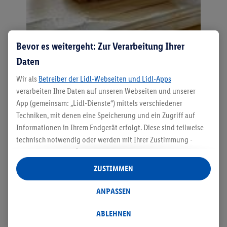
Bevor es weitergeht: Zur Verarbeitung Ihrer
Daten
Schritt 2: Grundierung auftragen
Wir als
Betreiber der Lidl-Webseiten und Lidl-Apps
verarbeiten Ihre Daten auf unseren Webseiten und unserer
Nach dem Schleifen entfernst du den Staub. Wenn das
App (gemeinsam: „Lidl-Dienste“) mittels verschiedener
Holz starker Witterung ausgesetzt ist, ist nun das
Techniken, mit denen eine Speicherung und ein Zugriff auf
Auftragen einer Imprägnierung oder Grundierung
Informationen in Ihrem Endgerät erfolgt. Diese sind teilweise
ratsam. Diese Unterschicht schützt zusätzlich und sorgt
technisch notwendig oder werden mit Ihrer Zustimmung -
außerdem dafür, dass die Lasur wirklich gut hält. Manche
auch durch Partner (u.a.
als separat
oder gemeinsam
Lasuren beinhalten bereits eine Imprägnierung; in
Verantwortliche; im Zusammenhang mit dem IAB TCF
ZUSTIMMEN
diesem Fall kannst du diesen Schritt überspringen.
insgesamt
6
Partner) - für komfortable Einstellungen, zur
Statistik-Erstellung oder für personalisierte Werbung
ANPASSEN
innerhalb und außerhalb der Lidl-Dienste verwendet.
Datenverarbeitungen für personalisierte Werbung werden
ABLEHNEN
durchgeführt, um eigene Werbung auszusteuern und um